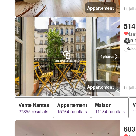
Appartement
11 juil
514
Nan
3 
Balc
4
photos
Appartement
11 juil
Vente Nantes
Appartement
Maison
V
27355 résultats
15764 résultats
11184 résultats
1
603