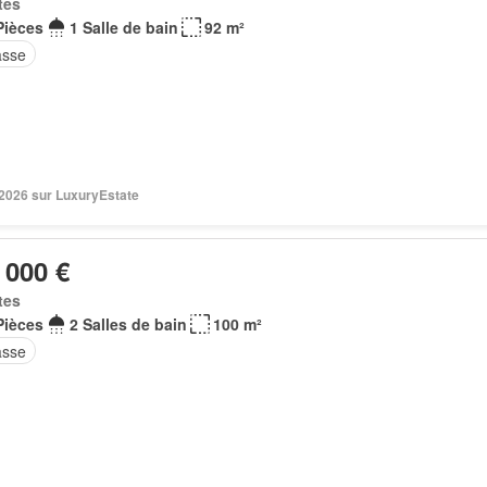
tes
Pièces
1 Salle de bain
92 m²
asse
. 2026 sur LuxuryEstate
 000 €
tes
Pièces
2 Salles de bain
100 m²
asse