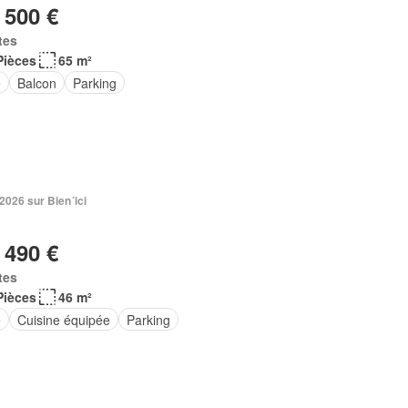
 500 €
tes
Pièces
65 m²
e
Balcon
Parking
 2026 sur Bien´ici
 490 €
tes
Pièces
46 m²
e
Cuisine équipée
Parking