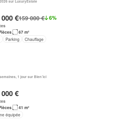
. 2026 sur LuxuryEstate
 000 €
159 000 €
6%
tes
Pièces
67 m²
e
Parking
Chauffage
2 semaines, 1 jour sur Bien´ici
 000 €
tes
Pièces
41 m²
ine équipée