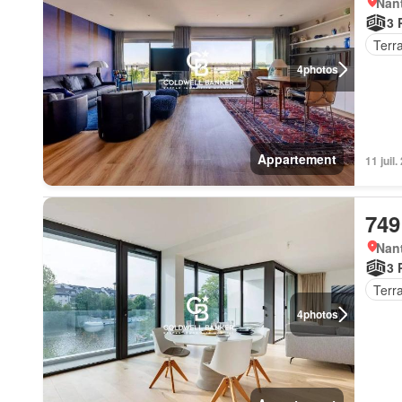
Nan
3 
Terr
4
photos
Appartement
11 juil
749
Nan
3 
Terr
4
photos