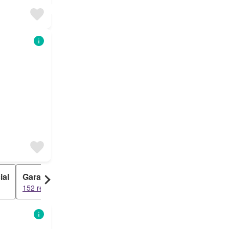
ial
Garage
Studio
Château
152 résultats
146 résultats
18 résultats