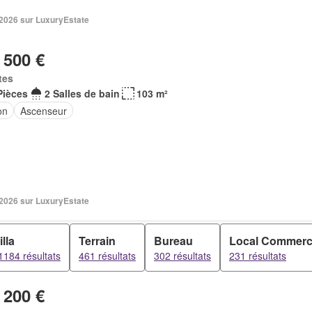
. 2026 sur LuxuryEstate
 500 €
tes
Pièces
2 Salles de bain
103 m²
on
Ascenseur
. 2026 sur LuxuryEstate
illa
Terrain
Bureau
Local Commerc
1184 résultats
461 résultats
302 résultats
231 résultats
 200 €