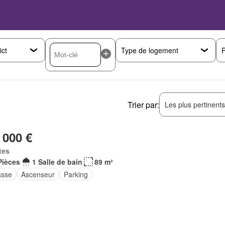
P
Trier par:
Les plus pertinent
 000 €
tes
Pièces
1 Salle de bain
89 m²
asse
Ascenseur
Parking