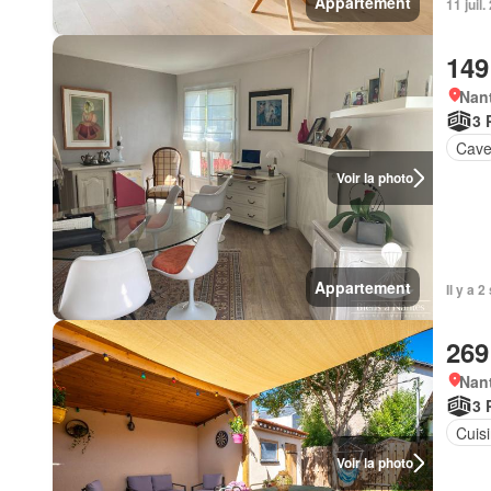
Appartement
11 juil
149
Nan
3 
Cav
Voir la photo
Appartement
Il y a 
269
Nan
3 
Cuis
Voir la photo