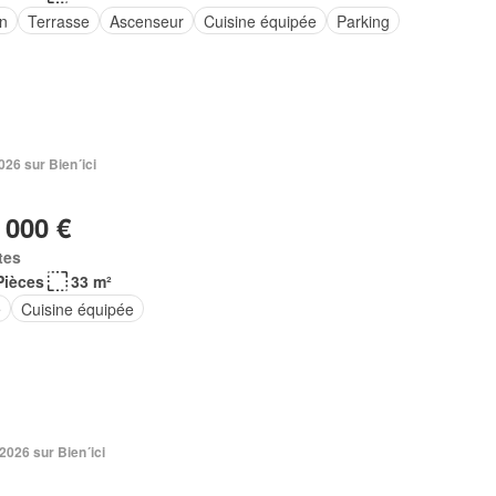
in
Terrasse
Ascenseur
Cuisine équipée
Parking
2026 sur Bien´ici
 000 €
tes
Pièces
33 m²
e
Cuisine équipée
 2026 sur Bien´ici