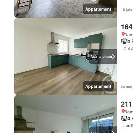
Appartement
10 juin
164
Nan
3 
Cuis
Voir la photo
Appartement
24 mai 
211
Nan
3 
Jard