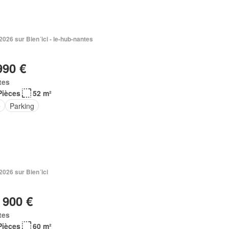
. 2026 sur Bien´ici - le-hub-nantes
990 €
tes
Pièces
52 m²
e
Parking
. 2026 sur Bien´ici
 900 €
tes
Pièces
60 m²