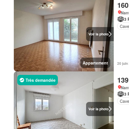
160
Nan
3 
Cav
Voir la photo
Appartement
20 juin
139
Très demandée
Nan
3 
Cav
Voir la photo