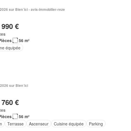
 2026 sur Bien´ici - avis-immobilier-reze
 990 €
tes
Pièces
56 m²
ine équipée
2026 sur Bien´ici
 760 €
tes
Pièces
56 m²
in
Terrasse
Ascenseur
Cuisine équipée
Parking