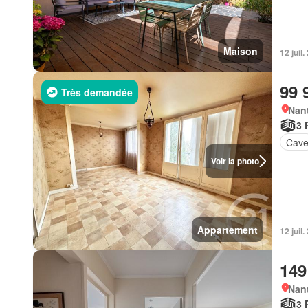
Maison
12 juil
99 
Très demandée
Nan
3 
Cav
Voir la photo
Appartement
12 juil
149
Nan
3 