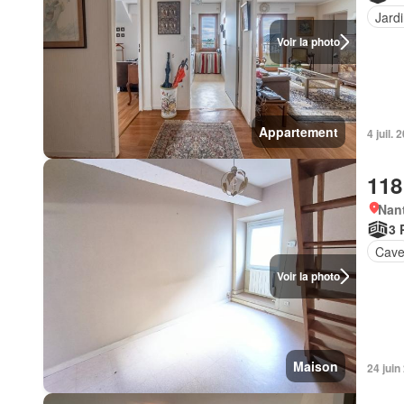
Jard
Voir la photo
Appartement
4 juil. 
118
Nan
3 
Cav
Voir la photo
Maison
24 juin