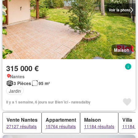
Voir la photo
Maison
315 000 €
Nantes
3 Pièces
95 m²
Jardin
Il y a 1 semaine, 6 jours sur Bien´ici - natesdalby
Vente Nantes
Appartement
Maison
Villa
27127 résultats
15764 résultats
11184 résultats
11184 r