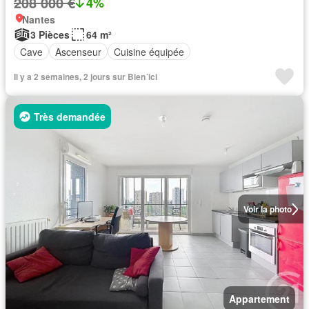
208 000 €
4%
Nantes
3 Pièces
64 m²
Cave
Ascenseur
Cuisine équipée
Il y a 2 semaines, 2 jours sur Bien´ici
Très demandée
Voir la photo
Appartement