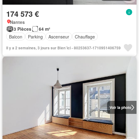
174 573 €
Nantes
3 Pièces
64 m²
Balcon
Parking
Ascenseur
Chauffage
Il y a 2 semaines, 3 jours sur Bien´ici - 80253637-1710951406759
Voir la photo