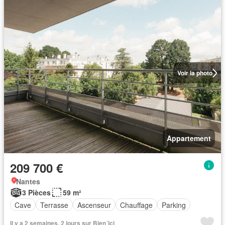
Voir la photo
Appartement
209 700 €
Nantes
3 Pièces
59 m²
Cave
Terrasse
Ascenseur
Chauffage
Parking
Il y a 2 semaines, 2 jours sur Bien´ici