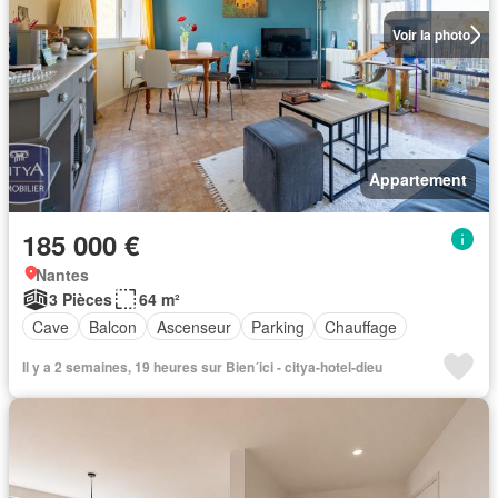
Voir la photo
Appartement
185 000 €
Nantes
3 Pièces
64 m²
Cave
Balcon
Ascenseur
Parking
Chauffage
Il y a 2 semaines, 19 heures sur Bien´ici - citya-hotel-dieu