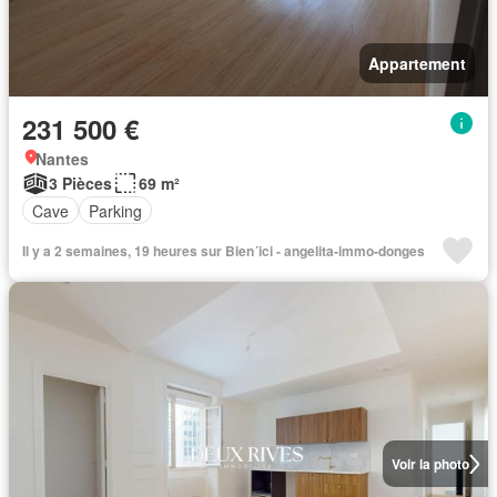
Appartement
231 500 €
Nantes
3 Pièces
69 m²
Cave
Parking
Il y a 2 semaines, 19 heures sur Bien´ici - angelita-immo-donges
Voir la photo