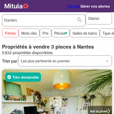
Favoris
Gérer vos alertes
District
Filtres
Mots-clés
Prix
Pièces
Salles de bains
Type d
Propriétés à vendre 3 pieces à Nantes
5 832 propriétés disponibles
Trier par:
Les plus pertinents en premier
Très demandée
Voir la photo