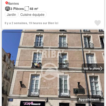
Nantes
3 Pièces
48 m²
Jardin
Cuisine équipée
Il y a 2 semaines, 19 heures sur Bien´ici
Voir la photo
Appartement