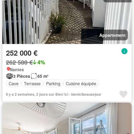
Appartement
252 000 €
262 500 €
4%
Nantes
3 Pièces
65 m²
Cave
Terrasse
Parking
Cuisine équipée
Il y a 2 semaines, 2 jours sur Bien´ici - bienicibeausejour