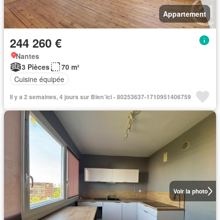
Appartement
244 260 €
Nantes
3 Pièces
70 m²
Cuisine équipée
Il y a 2 semaines, 4 jours sur Bien´ici - 80253637-1710951406759
Voir la photo