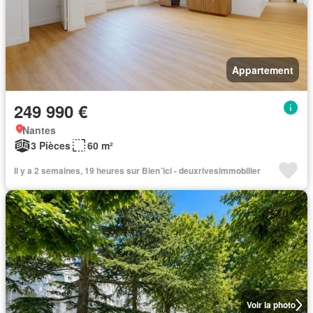
Appartement
249 990 €
Nantes
3 Pièces
60 m²
Il y a 2 semaines, 19 heures sur Bien´ici - deuxrivesimmobilier
Voir la photo