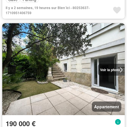
Il y a 2 semaines, 19 heures sur Bien´ici - 80253637-
1710951406759
Voir la photo
Appartement
190 000 €