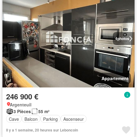
4
photos
Appartement
246 900 €
Argenteuil
3 Pièces
55 m²
Cave
Balcon
Parking
Ascenseur
Il y a 1 semaine, 20 heures sur Leboncoin