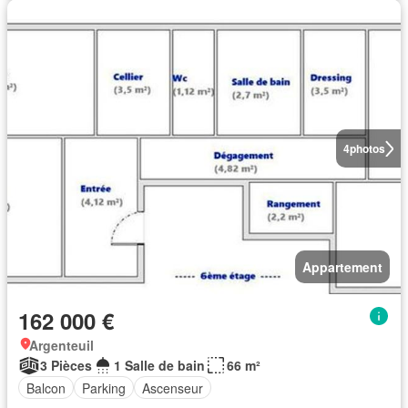
4
photos
Appartement
162 000 €
Argenteuil
3 Pièces
1 Salle de bain
66 m²
Balcon
Parking
Ascenseur