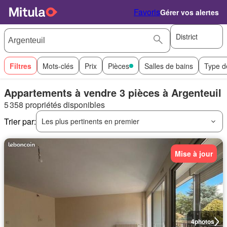
Favoris
Gérer vos alertes
District
Filtres
Mots-clés
Prix
Pièces
Salles de bains
Type d
Appartements à vendre 3 pièces à Argenteuil
5 358 propriétés disponibles
Trier par:
Les plus pertinents en premier
Mise à jour
4
photos