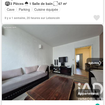
3 Pièces
1 Salle de bain
67 m²
Cave
Parking
Cuisine équipée
Il y a 1 semaine, 20 heures sur Leboncoin
4
photos
Appartement