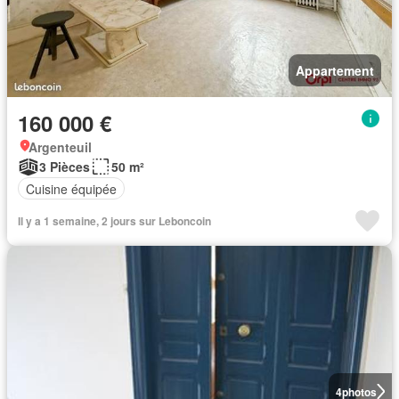
Appartement
160 000 €
Argenteuil
3 Pièces
50 m²
Cuisine équipée
Il y a 1 semaine, 2 jours sur Leboncoin
4
photos