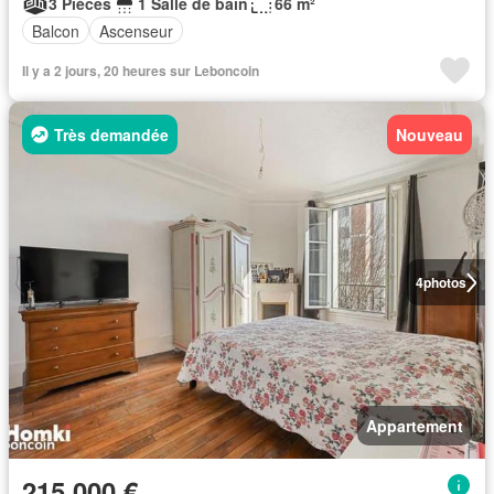
3 Pièces
1 Salle de bain
66 m²
Balcon
Ascenseur
Il y a 2 jours, 20 heures sur Leboncoin
Très demandée
Nouveau
4
photos
Appartement
215 000 €