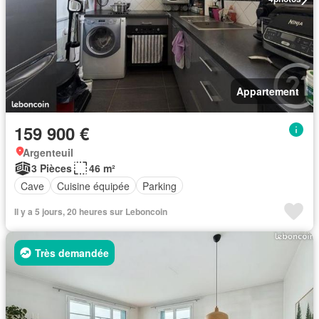
Appartement
159 900 €
Argenteuil
3 Pièces
46 m²
Cave
Cuisine équipée
Parking
Il y a 5 jours, 20 heures sur Leboncoin
Très demandée