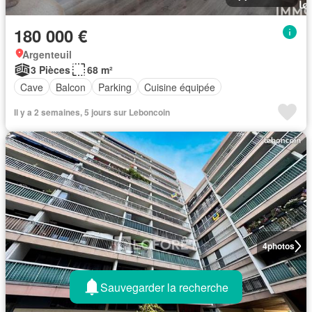
180 000 €
Argenteuil
3 Pièces
68 m²
Cave
Balcon
Parking
Cuisine équipée
Il y a 2 semaines, 5 jours sur Leboncoin
4
photos
Sauvegarder la recherche