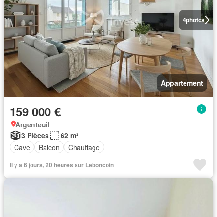
4
photos
Appartement
159 000 €
Argenteuil
3 Pièces
62 m²
Cave
Balcon
Chauffage
Il y a 6 jours, 20 heures sur Leboncoin