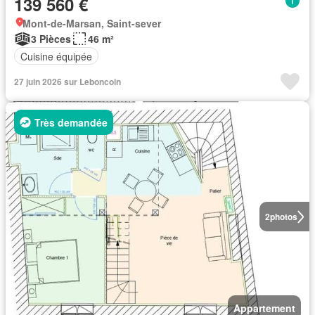
139 560 €
Mont-de-Marsan, Saint-sever
3 Pièces
46 m²
Cuisine équipée
27 juin 2026 sur Leboncoin
Très demandée
2
photos
Appartement