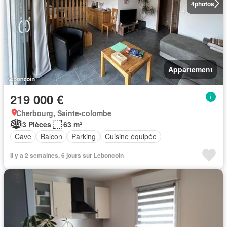
4
photos
Appartement
219 000 €
Cherbourg, Sainte-colombe
3 Pièces
63 m²
Cave
Balcon
Parking
Cuisine équipée
Il y a 2 semaines, 6 jours sur Leboncoin