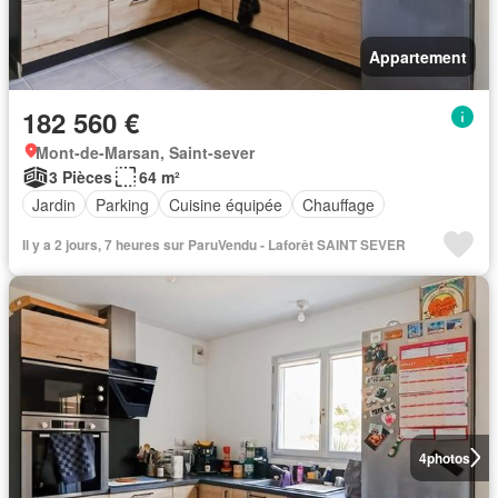
Appartement
182 560 €
Mont-de-Marsan, Saint-sever
3 Pièces
64 m²
Jardin
Parking
Cuisine équipée
Chauffage
Il y a 2 jours, 7 heures sur ParuVendu - Laforêt SAINT SEVER
4
photos