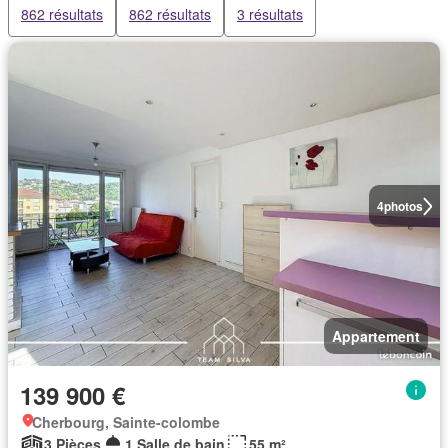
862 résultats
862 résultats
3 résultats
4
photos
Appartement
139 900 €
Cherbourg, Sainte-colombe
3 Pièces
1 Salle de bain
55 m²