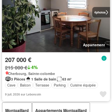
4
photos
Appartement
207 000 €
215 000 €
4%
Cherbourg, Sainte-colombe
3 Pièces
1 Salle de bain
63 m²
Cave
Balcon
Terrasse
Parking
Cuisine équipée
9 juil. 2026 sur Leboncoin
Montgaillard
Appartements Montgaillard