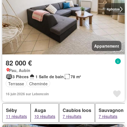
4
photos
Appartement
82 000 €
Pau, Aubin
3 Pièces
1 Salle de bain
78 m²
Terrasse
Cheminée
16 juin 2026 sur Leboncoin
Séby
Auga
Caubios loos
Sauvagnon
11 résultats
10 résultats
7 résultats
7 résultats