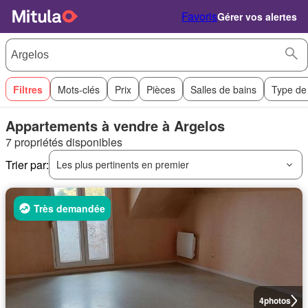
Favoris
Gérer vos alertes
Filtres
Mots-clés
Prix
Pièces
Salles de bains
Type de
Appartements à vendre à Argelos
7 propriétés disponibles
Trier par:
Les plus pertinents en premier
Très demandée
4
photos