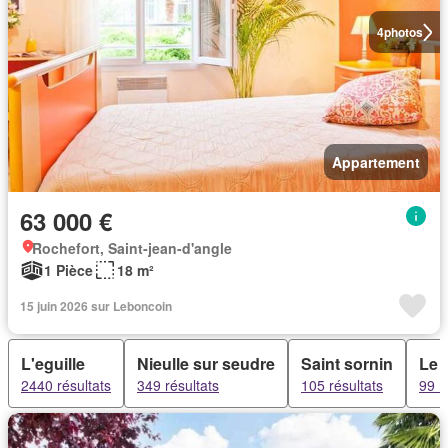
4
photos
Appartement
63 000 €
Rochefort, Saint-jean-d'angle
1 Pièce
18 m²
15 juin 2026 sur Leboncoin
L'eguille
Nieulle sur seudre
Saint sornin
Le 
2440 résultats
349 résultats
105 résultats
99 r