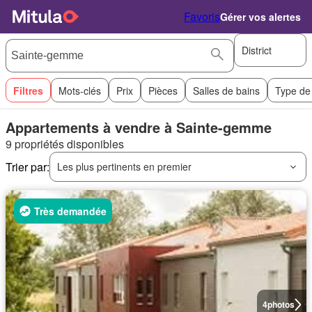
Favoris
Gérer vos alertes
District
Filtres
Mots-clés
Prix
Pièces
Salles de bains
Type de
Appartements à vendre à Sainte-gemme
9 propriétés disponibles
Trier par:
Les plus pertinents en premier
Très demandée
4
photos