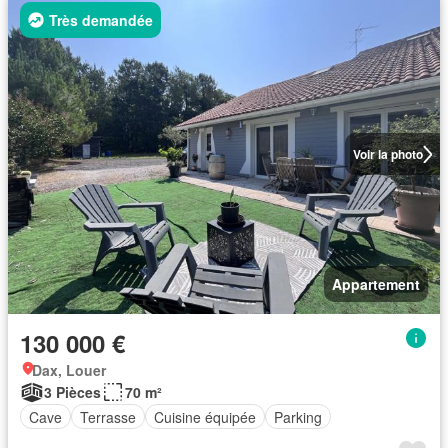
Très demandée
Voir la photo
Appartement
130 000 €
Dax, Louer
3 Pièces
70 m²
Cave
Terrasse
Cuisine équipée
Parking