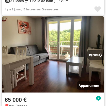
5 Pièces
1 Salle de bain
120 m²
Il y a 3 jours, 15 heures sur Green-acres
9
photos
Appartement
65 000 €
Dax, Cassen