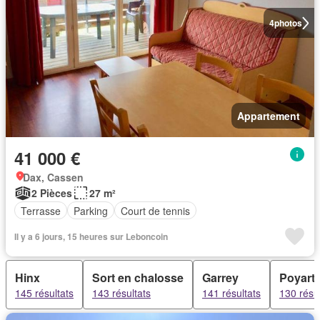
4
photos
Appartement
41 000 €
Dax, Cassen
2 Pièces
27 m²
Terrasse
Parking
Court de tennis
Il y a 6 jours, 15 heures sur Leboncoin
Hinx
Sort en chalosse
Garrey
Poyarti
145 résultats
143 résultats
141 résultats
130 résul