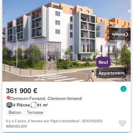
4
photos
Neuf
Appartement
361 900 €
Clermont-Ferrand, Clermont-ferrand
4 Pièces
91 m²
Balcon
Terrasse
Il y a 5 jours, 9 heures sur Figaro ImmoNeuf - BOUYGUES
IMMOBILIER