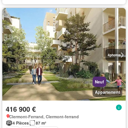
4
photos
Neuf
Appartement
416 900 €
Clermont-Ferrand, Clermont-ferrand
4 Pièces
87 m²