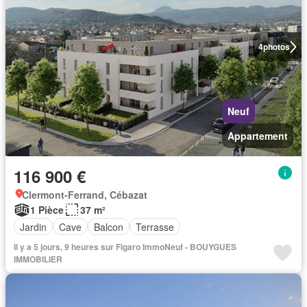
4
photos
Neuf
Appartement
116 900 €
Clermont-Ferrand, Cébazat
1 Pièce
37 m²
Jardin
Cave
Balcon
Terrasse
Il y a 5 jours, 9 heures sur Figaro ImmoNeuf - BOUYGUES
IMMOBILIER