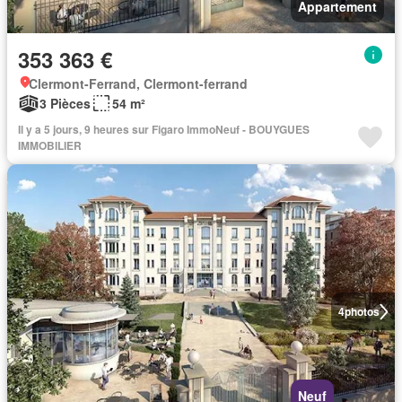
Appartement
353 363 €
Clermont-Ferrand, Clermont-ferrand
3 Pièces
54 m²
Il y a 5 jours, 9 heures sur Figaro ImmoNeuf - BOUYGUES
IMMOBILIER
4
photos
Neuf