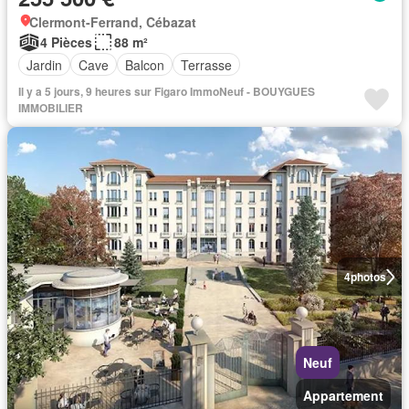
Clermont-Ferrand, Cébazat
4 Pièces
88 m²
Jardin
Cave
Balcon
Terrasse
Il y a 5 jours, 9 heures sur Figaro ImmoNeuf - BOUYGUES
IMMOBILIER
4
photos
Neuf
Appartement