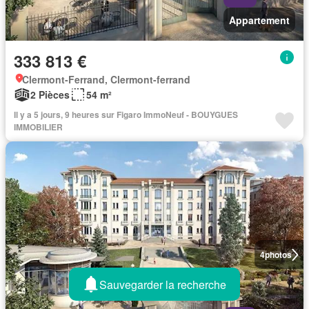
Appartement
333 813 €
Clermont-Ferrand, Clermont-ferrand
2 Pièces
54 m²
Il y a 5 jours, 9 heures sur Figaro ImmoNeuf - BOUYGUES
IMMOBILIER
4
photos
Sauvegarder la recherche