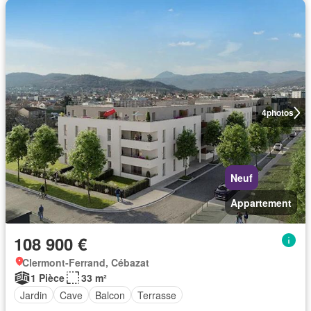
4
photos
Neuf
Appartement
108 900 €
Clermont-Ferrand, Cébazat
1 Pièce
33 m²
Jardin
Cave
Balcon
Terrasse