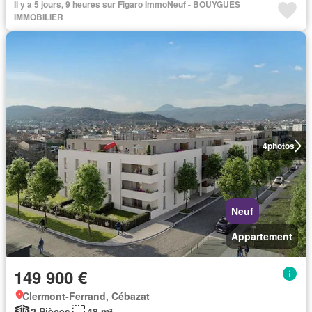
Il y a 5 jours, 9 heures sur Figaro ImmoNeuf - BOUYGUES
IMMOBILIER
4
photos
Neuf
Appartement
149 900 €
Clermont-Ferrand, Cébazat
2 Pièces
48 m²