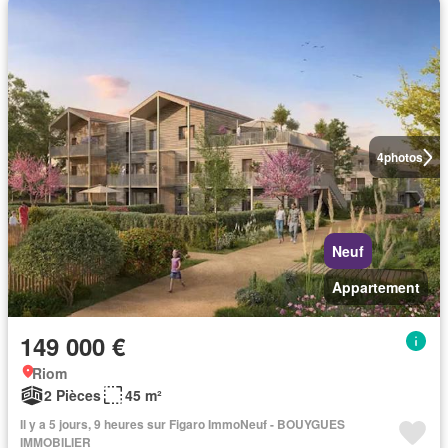
4
photos
Neuf
Appartement
149 000 €
Riom
2 Pièces
45 m²
Il y a 5 jours, 9 heures sur Figaro ImmoNeuf - BOUYGUES
IMMOBILIER