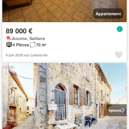
Appartement
89 000 €
Libourne, Saillans
4 Pièces
70 m²
9 juin 2026 sur Leboncoin
4
photos