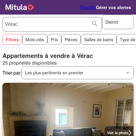
Favoris
Gérer vos alertes
District
Filtres
Mots-clés
Prix
Pièces
Salles de bains
Type de
Appartements à vendre à Vérac
25 propriétés disponibles
Trier par:
Les plus pertinents en premier
Voir la photo