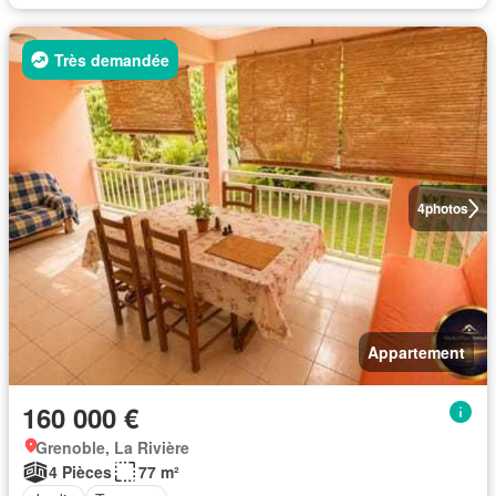
Très demandée
4
photos
Appartement
160 000 €
Grenoble, La Rivière
4 Pièces
77 m²