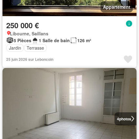
Appartement
250 000 €
Libourne, Saillans
5 Pièces
1 Salle de bain
126 m²
Jardin
Terrasse
25 juin 2026 sur Leboncoin
4
photos