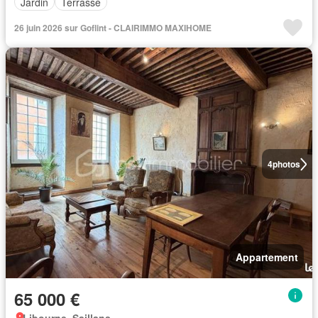
Jardin
Terrasse
26 juin 2026 sur Goflint - CLAIRIMMO MAXIHOME
4
photos
Appartement
65 000 €
Libourne, Saillans