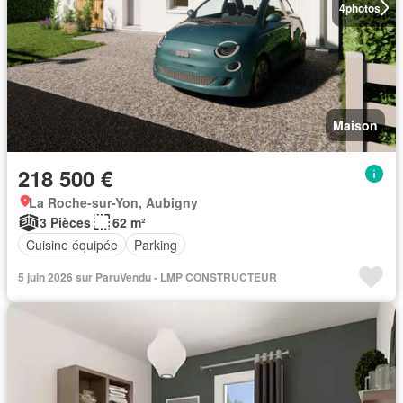
4
photos
Maison
218 500 €
La Roche-sur-Yon, Aubigny
3 Pièces
62 m²
Cuisine équipée
Parking
5 juin 2026 sur ParuVendu - LMP CONSTRUCTEUR