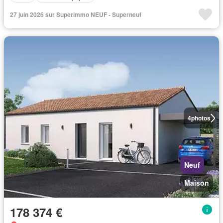
27 juin 2026 sur Superimmo NEUF - Superneuf
4
photos
Neuf
Maison
178 374 €