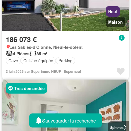
Neuf
Maison
186 073 €
Les Sables-d'Olonne, Nieul-le-dolent
4 Pièces
85 m²
Cave
Cuisine équipée
Parking
3 juin 2026 sur Superimmo NEUF - Superneuf
Très demandée
Sauvegarder la recherche
8
photos