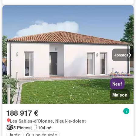
4
photos
Neuf
Maison
188 917 €
Les Sables-d'Olonne, Nieul-le-dolent
5 Pièces
104 m²
Jardin
Cuisine équipée