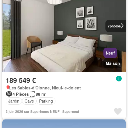
7
photos
Neuf
Maison
189 549 €
Les Sables-d'Olonne, Nieul-le-dolent
4 Pièces
88 m²
Jardin
Cave
Parking
3 juin 2026 sur Superimmo NEUF - Superneuf