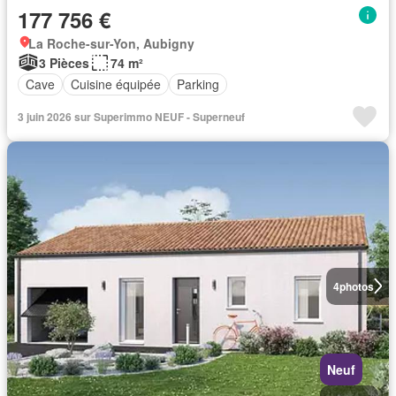
177 756 €
La Roche-sur-Yon, Aubigny
3 Pièces
74 m²
Cave
Cuisine équipée
Parking
3 juin 2026 sur Superimmo NEUF - Superneuf
4
photos
Neuf