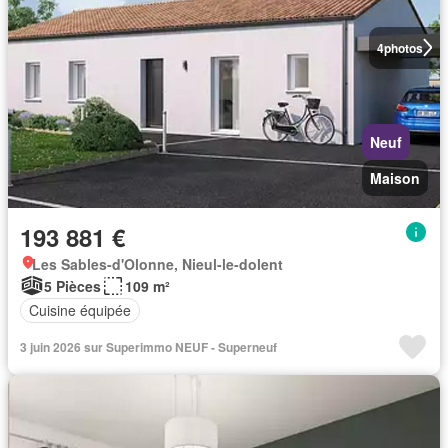
4
photos
Neuf
Maison
193 881 €
Les Sables-d'Olonne, Nieul-le-dolent
5 Pièces
109 m²
Cuisine équipée
3 juin 2026 sur Superimmo NEUF - Superneuf