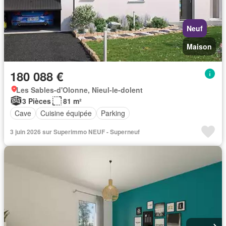
Neuf
Maison
180 088 €
Les Sables-d'Olonne, Nieul-le-dolent
3 Pièces
81 m²
Cave
Cuisine équipée
Parking
3 juin 2026 sur Superimmo NEUF - Superneuf