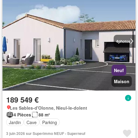
4
photos
Neuf
Maison
189 549 €
Les Sables-d'Olonne, Nieul-le-dolent
4 Pièces
88 m²
Jardin
Cave
Parking
3 juin 2026 sur Superimmo NEUF - Superneuf