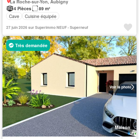
La Roche-sur-Yon, Aubigny
4 Pièces
89 m²
Cave
Cuisine équipée
27 juin 2026 sur Superimmo NEUF - Superneuf
Très demandée
Voir la photo
Maison