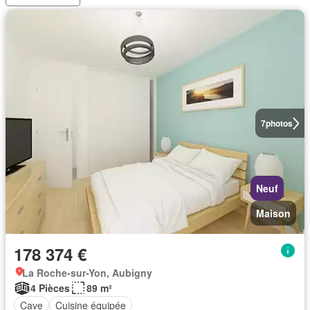
7
photos
Neuf
Maison
178 374 €
La Roche-sur-Yon, Aubigny
4 Pièces
89 m²
Cave
Cuisine équipée