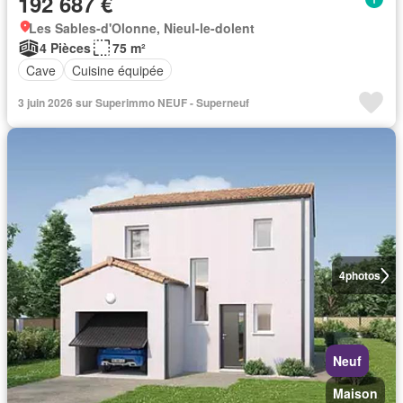
192 687 €
Les Sables-d'Olonne, Nieul-le-dolent
4 Pièces
75 m²
Cave
Cuisine équipée
3 juin 2026 sur Superimmo NEUF - Superneuf
4
photos
Neuf
Maison