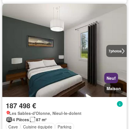
7
photos
Neuf
Maison
187 498 €
Les Sables-d'Olonne, Nieul-le-dolent
4 Pièces
87 m²
Cave
Cuisine équipée
Parking