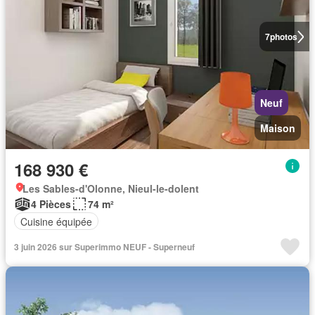
7
photos
Neuf
Maison
168 930 €
Les Sables-d'Olonne, Nieul-le-dolent
4 Pièces
74 m²
Cuisine équipée
3 juin 2026 sur Superimmo NEUF - Superneuf