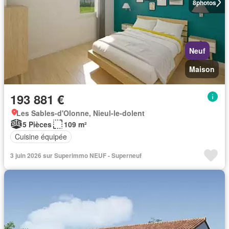
8
photos
Neuf
Maison
193 881 €
Les Sables-d'Olonne, Nieul-le-dolent
5 Pièces
109 m²
Cuisine équipée
3 juin 2026 sur Superimmo NEUF - Superneuf