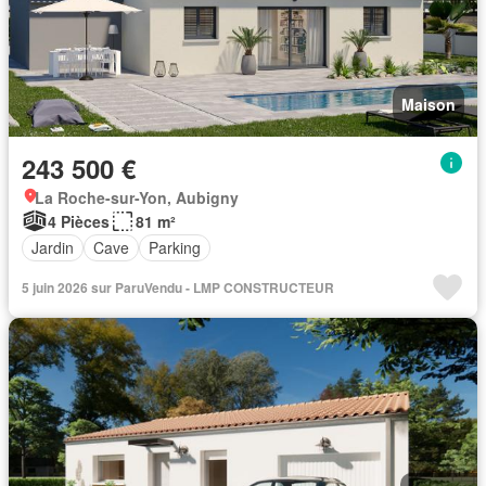
Maison
243 500 €
La Roche-sur-Yon, Aubigny
4 Pièces
81 m²
Jardin
Cave
Parking
5 juin 2026 sur ParuVendu - LMP CONSTRUCTEUR