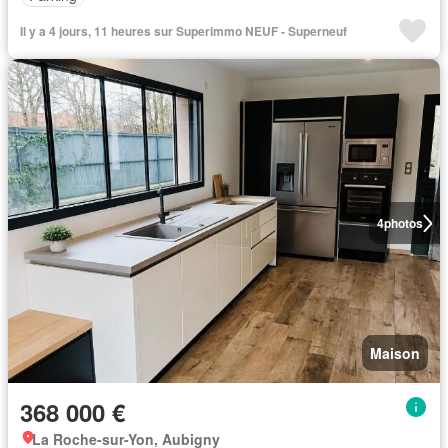
Il y a 4 jours, 11 heures sur Superimmo NEUF - Superneuf
4
photos
Maison
368 000 €
La Roche-sur-Yon, Aubigny