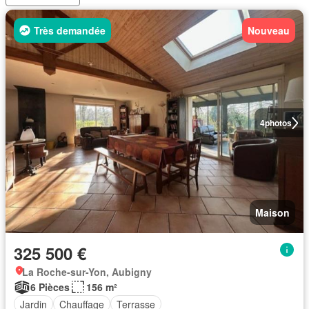
Très demandée
Nouveau
4
photos
Maison
325 500 €
La Roche-sur-Yon, Aubigny
6 Pièces
156 m²
Jardin
Chauffage
Terrasse