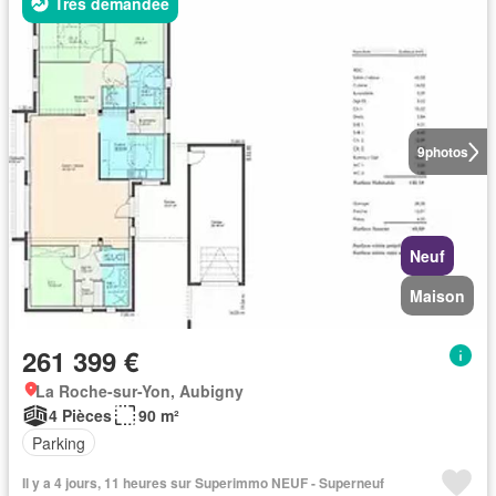
Très demandée
9
photos
Neuf
Maison
261 399 €
La Roche-sur-Yon, Aubigny
4 Pièces
90 m²
Parking
Il y a 4 jours, 11 heures sur Superimmo NEUF - Superneuf