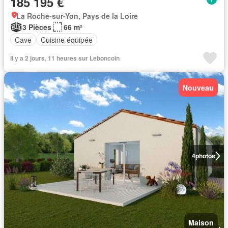
185 195 €
La Roche-sur-Yon, Pays de la Loire
3 Pièces
66 m²
Cave
Cuisine équipée
Il y a 2 jours, 11 heures sur Leboncoin
Nouveau
4
photos
Maison