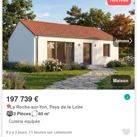
4
photos
Maison
197 739 €
La Roche-sur-Yon, Pays de la Loire
3 Pièces
60 m²
Cuisine équipée
Il y a 2 jours, 11 heures sur Leboncoin