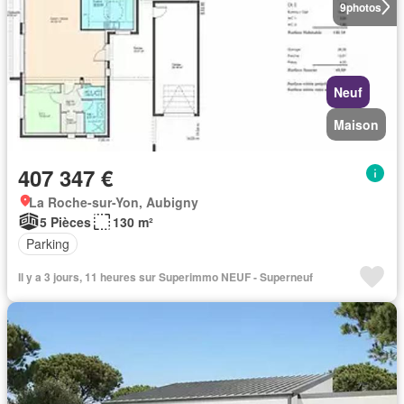
9
photos
Neuf
Maison
407 347 €
La Roche-sur-Yon, Aubigny
5 Pièces
130 m²
Parking
Il y a 3 jours, 11 heures sur Superimmo NEUF - Superneuf