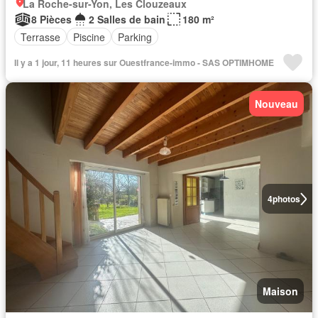
La Roche-sur-Yon, Les Clouzeaux
8 Pièces
2 Salles de bain
180 m²
Terrasse
Piscine
Parking
Il y a 1 jour, 11 heures sur Ouestfrance-immo - SAS OPTIMHOME
Nouveau
4
photos
Maison