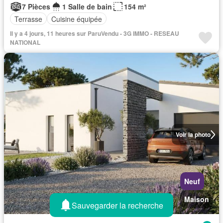
7 Pièces
1 Salle de bain
154 m²
Terrasse
Cuisine équipée
Il y a 4 jours, 11 heures sur ParuVendu - 3G IMMO - RESEAU
NATIONAL
Voir la photo
Neuf
Maison
Sauvegarder la recherche