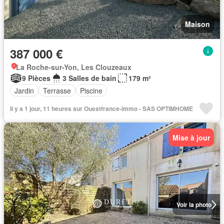
Maison
387 000 €
La Roche-sur-Yon, Les Clouzeaux
9 Pièces
3 Salles de bain
179 m²
Jardin
Terrasse
Piscine
Il y a 1 jour, 11 heures sur Ouestfrance-immo - SAS OPTIMHOME
Mise à jour
Voir la photo