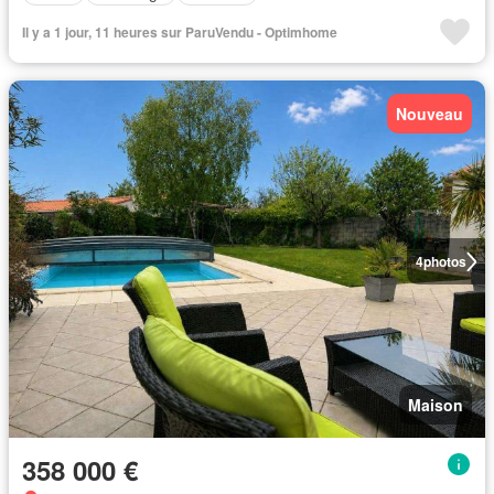
Il y a 1 jour, 11 heures sur ParuVendu - Optimhome
Nouveau
4
photos
Maison
358 000 €