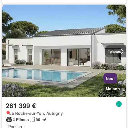
4
photos
Neuf
Maison
261 399 €
La Roche-sur-Yon, Aubigny
4 Pièces
90 m²
Parking