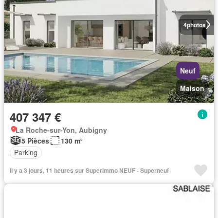
4
photos
Neuf
Maison
407 347 €
La Roche-sur-Yon, Aubigny
5 Pièces
130 m²
Parking
Il y a 3 jours, 11 heures sur Superimmo NEUF - Superneuf