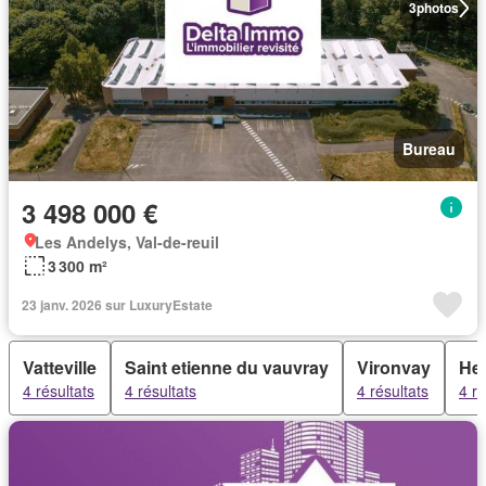
3
photos
Bureau
3 498 000 €
Les Andelys, Val-de-reuil
3 300 m²
23 janv. 2026 sur LuxuryEstate
Vatteville
Saint etienne du vauvray
Vironvay
Her
4 résultats
4 résultats
4 résultats
4 ré