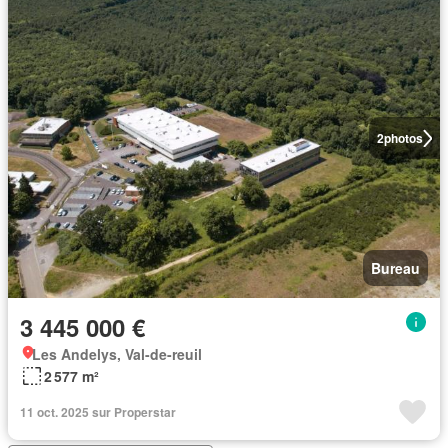
2
photos
Bureau
3 445 000 €
Les Andelys, Val-de-reuil
2 577 m²
11 oct. 2025 sur Properstar