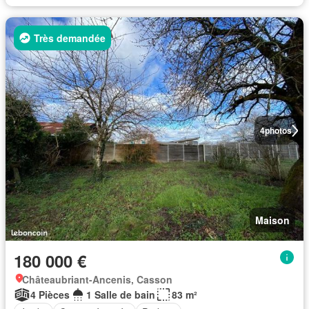
Très demandée
4
photos
Maison
180 000 €
Châteaubriant-Ancenis, Casson
4 Pièces
1 Salle de bain
83 m²