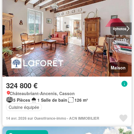
4
photos
Maison
324 800 €
Châteaubriant-Ancenis, Casson
5 Pièces
1 Salle de bain
126 m²
Cuisine équipée
14 avr. 2026 sur Ouestfrance-immo - ACN IMMOBILIER