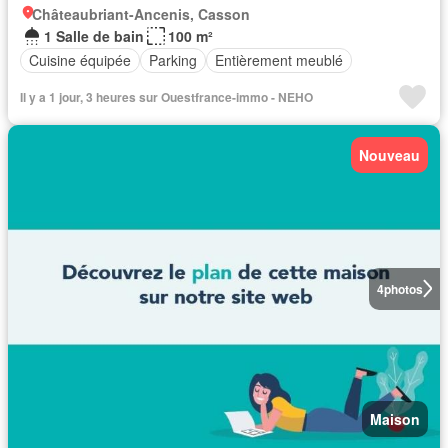
Châteaubriant-Ancenis, Casson
1 Salle de bain
100 m²
Cuisine équipée
Parking
Entièrement meublé
Il y a 1 jour, 3 heures sur Ouestfrance-immo - NEHO
Nouveau
4
photos
Maison