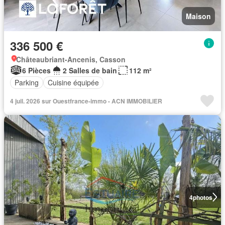
Maison
336 500 €
Châteaubriant-Ancenis, Casson
6 Pièces
2 Salles de bain
112 m²
Parking
Cuisine équipée
4 juil. 2026 sur Ouestfrance-immo - ACN IMMOBILIER
4
photos