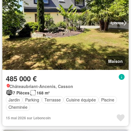
4
photos
Maison
485 000 €
Châteaubriant-Ancenis, Casson
7 Pièces
168 m²
Jardin
Parking
Terrasse
Cuisine équipée
Piscine
Cheminée
15 mai 2026 sur Leboncoin