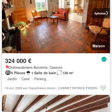
4
photos
Maison
324 000 €
Châteaubriant-Ancenis, Casson
5 Pièces
1 Salle de bain
126 m²
Jardin
Cave
Parking
14 avr. 2026 sur Ouestfrance-immo - CABINET PATRICK PERION