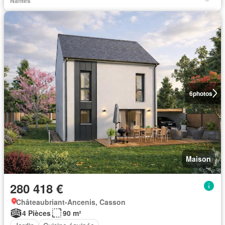
Nantes
6
photos
Maison
280 418 €
Châteaubriant-Ancenis, Casson
4 Pièces
90 m²