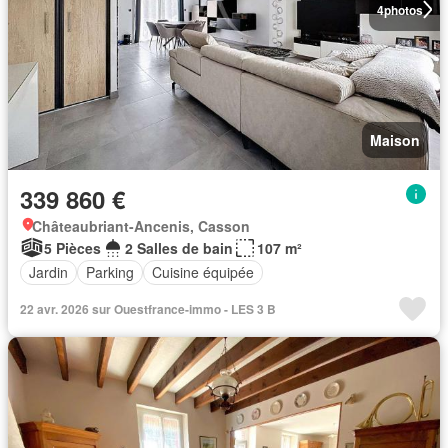
4
photos
Maison
339 860 €
Châteaubriant-Ancenis, Casson
5 Pièces
2 Salles de bain
107 m²
Jardin
Parking
Cuisine équipée
22 avr. 2026 sur Ouestfrance-immo - LES 3 B