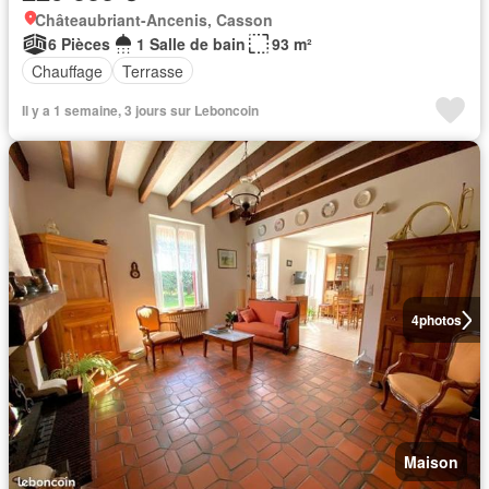
Châteaubriant-Ancenis, Casson
6 Pièces
1 Salle de bain
93 m²
Chauffage
Terrasse
Il y a 1 semaine, 3 jours sur Leboncoin
4
photos
Maison