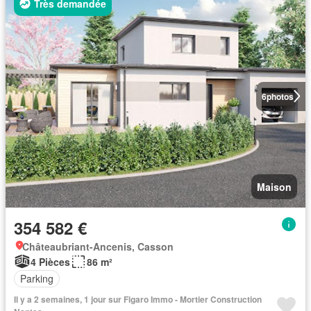
Très demandée
6
photos
Maison
354 582 €
Châteaubriant-Ancenis, Casson
4 Pièces
86 m²
Parking
Il y a 2 semaines, 1 jour sur Figaro Immo - Mortier Construction