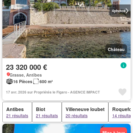
4
photos
Château
23 320 000 €
Grasse, Antibes
16 Pièces
600 m²
17 avr. 2026 sur Propriétés le Figaro - AGENCE IMPACT
Antibes
Biot
Villeneuve loubet
Roquefort
21 résultats
21 résultats
20 résultats
14 résultat
Mise à jour