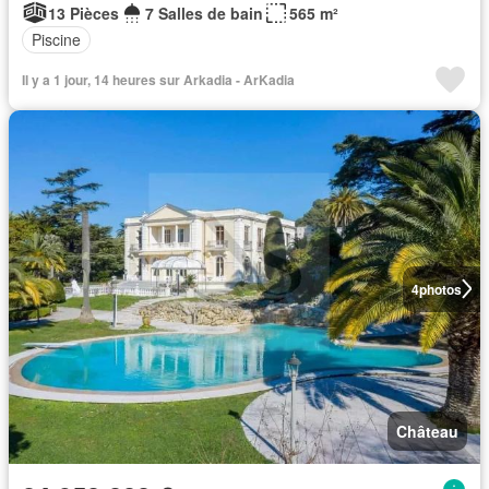
13 Pièces
7 Salles de bain
565 m²
Piscine
Il y a 1 jour, 14 heures sur Arkadia - ArKadia
4
photos
Château