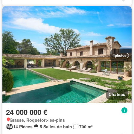
4
photos
Château
24 000 000 €
Grasse, Roquefort-les-pins
14 Pièces
5 Salles de bain
700 m²