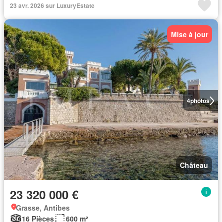
23 avr. 2026 sur LuxuryEstate
Mise à jour
4
photos
Château
23 320 000 €
Grasse, Antibes
16 Pièces
600 m²