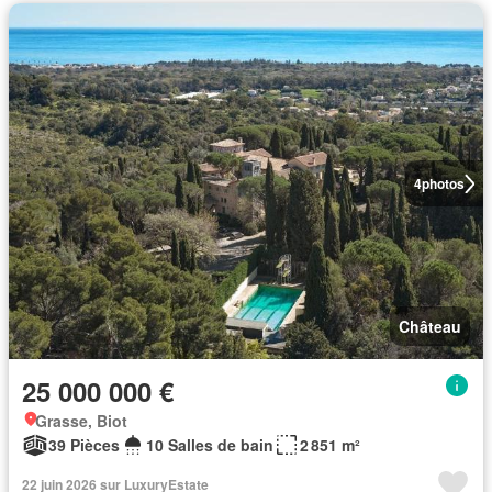
4
photos
Château
25 000 000 €
Grasse, Biot
39 Pièces
10 Salles de bain
2 851 m²
22 juin 2026 sur LuxuryEstate