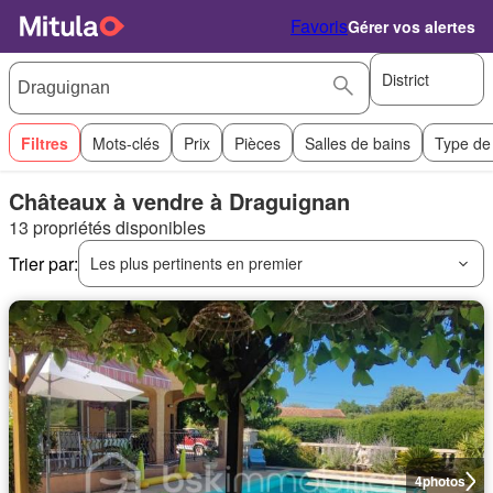
Favoris
Gérer vos alertes
District
Filtres
Mots-clés
Prix
Pièces
Salles de bains
Type de
Châteaux à vendre à Draguignan
13 propriétés disponibles
Trier par:
Les plus pertinents en premier
4
photos