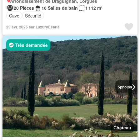
Arrondissement de Draguignan, Lorgues
20 Pièces
16 Salles de bain
1 112 m²
Cave
Sécurité
23 avr. 2026 sur LuxuryEstate
Très demandée
5
photos
Château