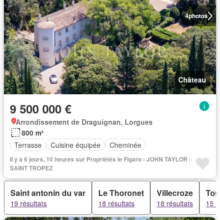
4
photos
Château
9 500 000 €
Arrondissement de Draguignan, Lorgues
800 m²
Terrasse
Cuisine équipée
Cheminée
Il y a 6 jours, 10 heures sur Propriétés le Figaro - JOHN TAYLOR -
SAINT TROPEZ
Saint antonin du var
Le Thoronet
Villecroze
Tou
19 résultats
18 résultats
18 résultats
15 r