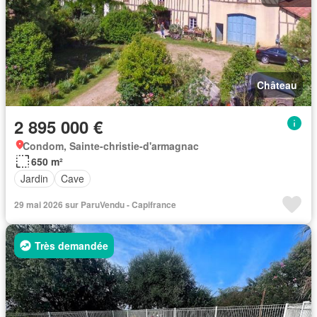
Château
2 895 000 €
Condom, Sainte-christie-d'armagnac
650 m²
Jardin
Cave
29 mai 2026 sur ParuVendu - Capifrance
Très demandée