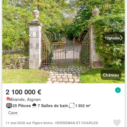
12
photos
Château
2 100 000 €
Mirande, Aignan
25 Pièces
7 Salles de bain
1 302 m²
Cave
11 mai 2026 sur Figaro Immo - HERREMAN ET CHARLES