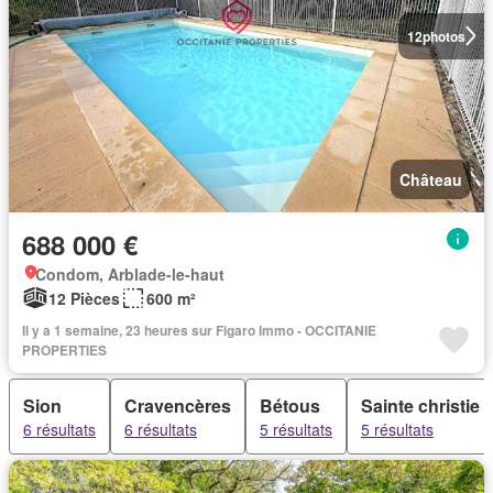
12
photos
Château
688 000 €
Condom, Arblade-le-haut
12 Pièces
600 m²
Il y a 1 semaine, 23 heures sur Figaro Immo - OCCITANIE
PROPERTIES
Sion
Cravencères
Bétous
Sainte christie
6 résultats
6 résultats
5 résultats
5 résultats