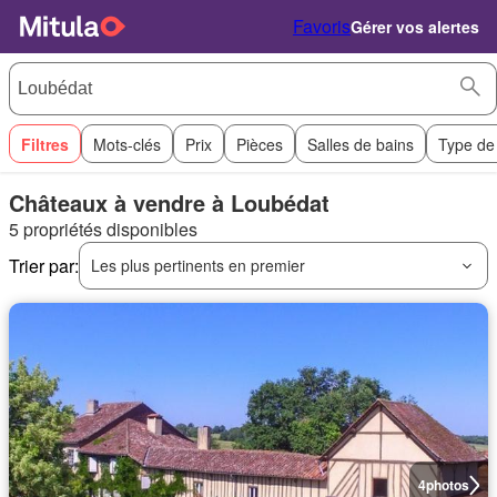
Favoris
Gérer vos alertes
Filtres
Mots-clés
Prix
Pièces
Salles de bains
Type de
Châteaux à vendre à Loubédat
5 propriétés disponibles
Trier par:
Les plus pertinents en premier
4
photos