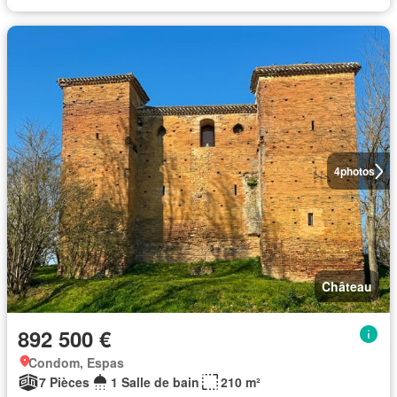
4
photos
Château
892 500 €
Condom, Espas
7 Pièces
1 Salle de bain
210 m²