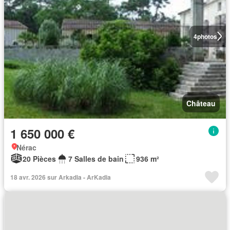
4
photos
Château
1 650 000 €
Nérac
20 Pièces
7 Salles de bain
936 m²
18 avr. 2026 sur Arkadia - ArKadia