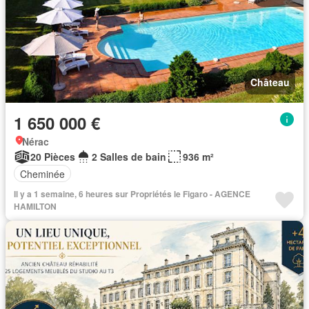
Château
1 650 000 €
Nérac
20 Pièces
2 Salles de bain
936 m²
Cheminée
Il y a 1 semaine, 6 heures sur Propriétés le Figaro - AGENCE
HAMILTON