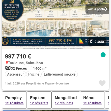
Voir la photo
Château
997 710 €
Toulouse, Saint-léon
32 Pièces
1 400 m²
Ascenseur
Piscine
Entièrement meublé
1 juil. 2026 sur Propriétés le Figaro - Noovimo
Pompiey
Espiens
Mongaillard
Nérac
F
12 résultats
12 résultats
12 résultats
12 résultats
9 