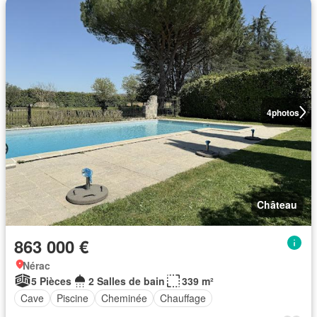
4
photos
Château
863 000 €
Nérac
5 Pièces
2 Salles de bain
339 m²
Cave
Piscine
Cheminée
Chauffage