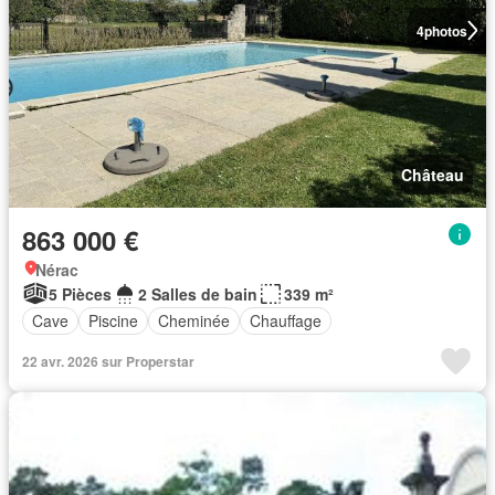
4
photos
Château
863 000 €
Nérac
5 Pièces
2 Salles de bain
339 m²
Cave
Piscine
Cheminée
Chauffage
22 avr. 2026 sur Properstar