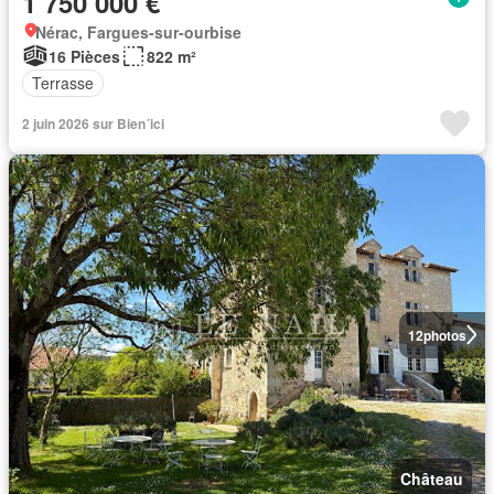
1 750 000 €
Nérac, Fargues-sur-ourbise
16 Pièces
822 m²
Terrasse
2 juin 2026 sur Bien´ici
12
photos
Château