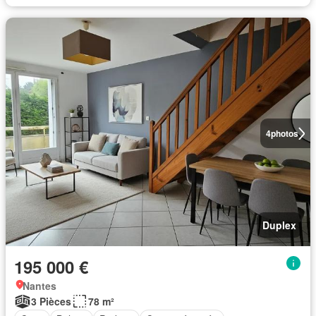
4
photos
Duplex
195 000 €
Nantes
3 Pièces
78 m²