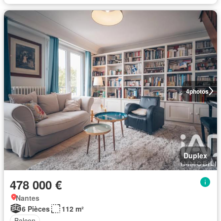
4
photos
Duplex
478 000 €
Nantes
6 Pièces
112 m²
Balcon