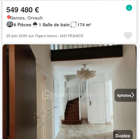
549 480 €
Nantes, Orvault
9 Pièces
1 Salle de bain
174 m²
20 juin 2026 sur Figaro Immo - IAD FRANCE
4
photos
Duplex