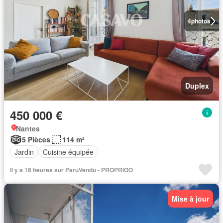
4
photos
Duplex
450 000 €
Nantes
5 Pièces
114 m²
Jardin
Cuisine équipée
Il y a 16 heures sur ParuVendu - PROPRIOO
Mise à jour