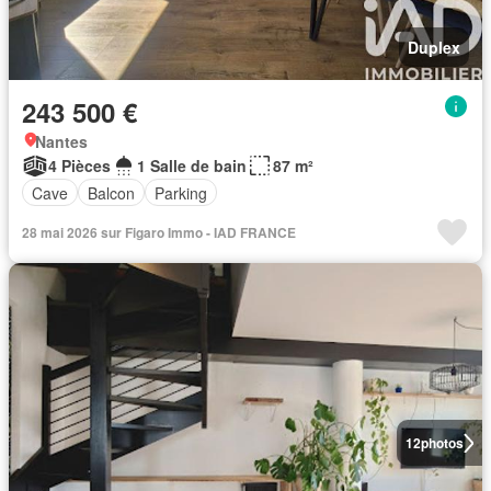
Duplex
243 500 €
Nantes
4 Pièces
1 Salle de bain
87 m²
Cave
Balcon
Parking
28 mai 2026 sur Figaro Immo - IAD FRANCE
12
photos