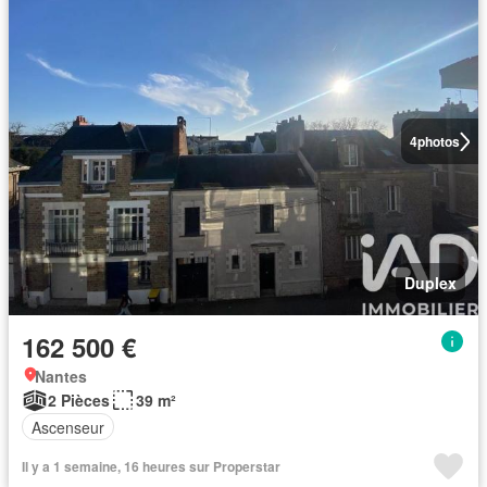
4
photos
Duplex
162 500 €
Nantes
2 Pièces
39 m²
Ascenseur
Il y a 1 semaine, 16 heures sur Properstar