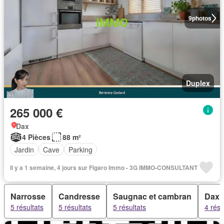
9
photos
Duplex
265 000 €
Dax
4 Pièces
88 m²
Jardin
Cave
Parking
Il y a 1 semaine, 4 jours sur Figaro Immo - 3G IMMO-CONSULTANT
Narrosse
Candresse
Saugnac et cambran
Dax
5 résultats
5 résultats
5 résultats
4 résu