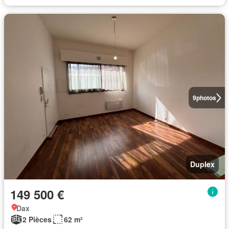
9
photos
Duplex
149 500 €
Dax
2 Pièces
62 m²