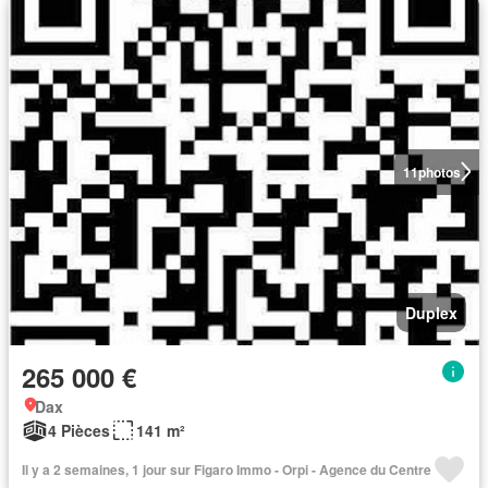
11
photos
Duplex
265 000 €
Dax
4 Pièces
141 m²
Il y a 2 semaines, 1 jour sur Figaro Immo - Orpi - Agence du Centre