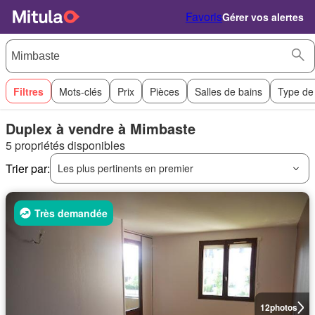
Favoris
Gérer vos alertes
Filtres
Mots-clés
Prix
Pièces
Salles de bains
Type de
Duplex à vendre à Mimbaste
5 propriétés disponibles
Trier par:
Les plus pertinents en premier
Très demandée
12
photos