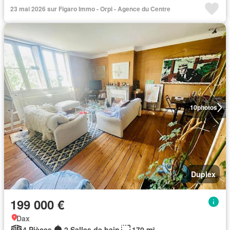
23 mai 2026 sur Figaro Immo - Orpi - Agence du Centre
10
photos
Duplex
199 000 €
Dax
4 Pièces
2 Salles de bain
170 m²