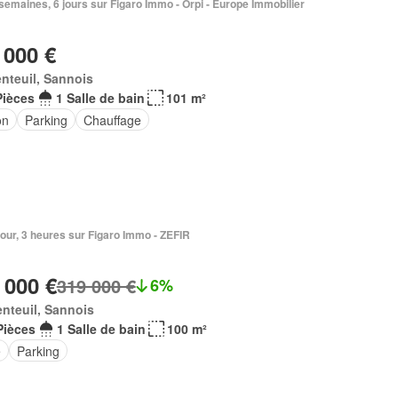
2 semaines, 6 jours sur Figaro Immo - Orpi - Europe Immobilier
 000 €
nteuil, Sannois
Pièces
1 Salle de bain
101 m²
on
Parking
Chauffage
1 jour, 3 heures sur Figaro Immo - ZEFIR
 000 €
319 000 €
6%
nteuil, Sannois
Pièces
1 Salle de bain
100 m²
e
Parking