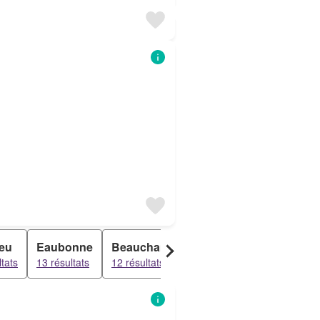
leu
Eaubonne
Beauchamp
Taverny
Bessanco
ltats
13 résultats
12 résultats
10 résultats
10 résultats