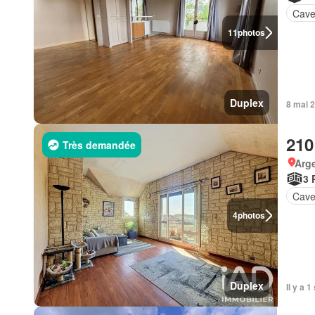
Cav
11
photos
Duplex
8 mai 2
210
Très demandée
Arg
3 
Cav
4
photos
Duplex
Il y a 