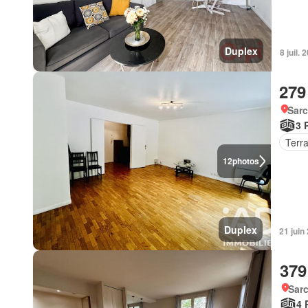
Duplex
8 juil.
279
Sarc
3 
Terr
12
photos
Duplex
21 jui
379
Sarc
4 