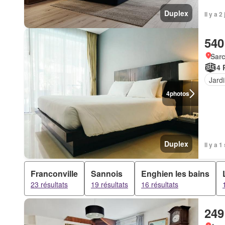
Duplex
Il y a 
540
Sarc
4 
Jard
4
photos
Duplex
Il y a 
Franconville
Sannois
Enghien les bains
23 résultats
19 résultats
16 résultats
249