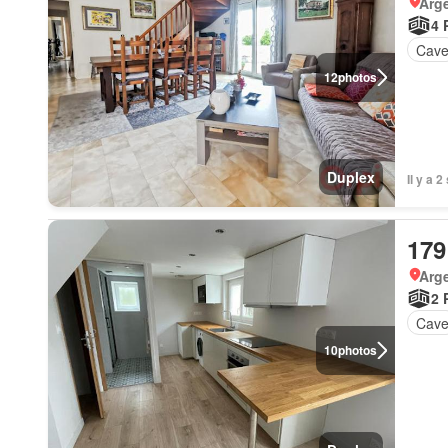
Arge
4 
Cav
12
photos
Duplex
Il y a 
179
Arge
2 
Cav
10
photos