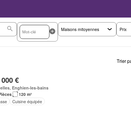
Prix
Trier p
 000 €
elles, Enghien-les-bains
Pièces
120 m²
asse
Cuisine équipée