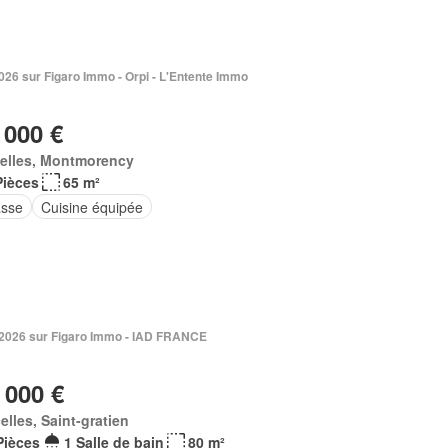
 2026 sur Figaro Immo - Orpi - L'Entente Immo
 000 €
elles, Montmorency
Pièces
65 m²
asse
Cuisine équipée
n 2026 sur Figaro Immo - IAD FRANCE
 000 €
elles, Saint-gratien
Pièces
1 Salle de bain
80 m²