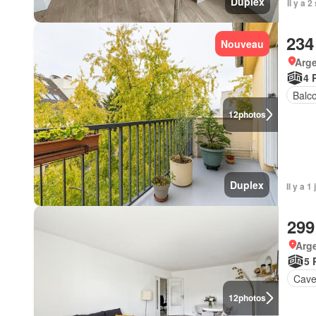
Duplex
Il y a 
234
Nouveau
Arge
4 
Balc
12
photos
Duplex
Il y a 
299
Arge
5 
Cav
12
photos