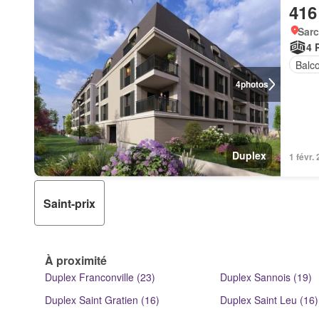
416
Sarc
4 
Balc
4
photos
Duplex
1 févr.
Saint-prix
À proximité
Duplex Franconville (23)
Duplex Sannois (19)
Duplex Saint Gratien (16)
Duplex Saint Leu (16)