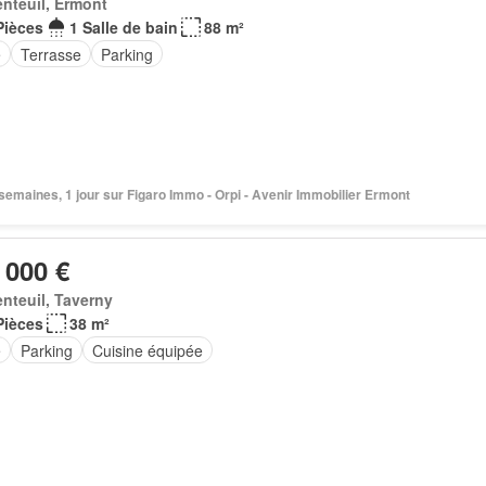
nteuil, Ermont
Pièces
1 Salle de bain
88 m²
e
Terrasse
Parking
2 semaines, 1 jour sur Figaro Immo - Orpi - Avenir Immobilier Ermont
 000 €
nteuil, Taverny
Pièces
38 m²
e
Parking
Cuisine équipée