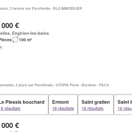
2 jours, 3 heures sur ParuVendu - BLG IMMOBILIER
 000 €
elles, Enghien-les-bains
Pièces
100 m²
in
1 semaine, 2 jours sur ParuVendu - UTOPIA Paris - Bordeau - PACA
Le Plessis bouchard
Ermont
Saint gratien
Saint 
16 résultats
16 résultats
16 résultats
16 résu
 000 €