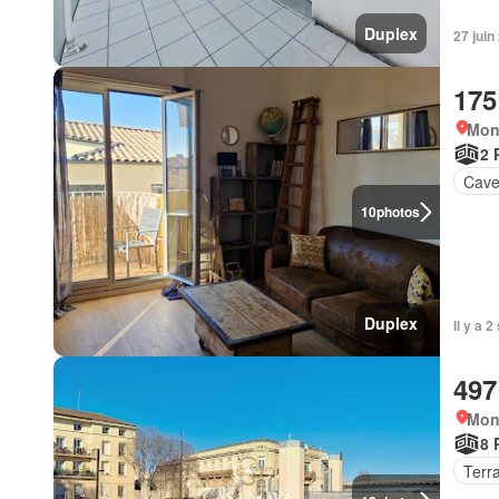
Duplex
27 juin
175
Mont
2 
Cav
10
photos
Duplex
Il y a 
497
Mont
8 
Terr