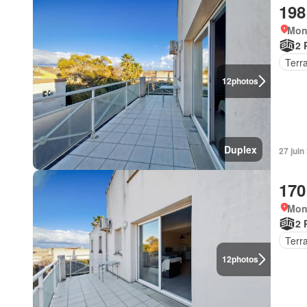
198
Mont
2 
Terr
12
photos
Duplex
27 juin
170
Mont
2 
Terr
12
photos