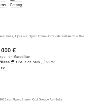
asse
Parking
2 semaines, 1 jour sur Figaro Immo - Orpi - Marseillan Côté Mer
 000 €
pellier, Marseillan
Pièces
1 Salle de bain
58 m²
asse
. 2026 sur Figaro Immo - Orpi Groupe Anthinéa