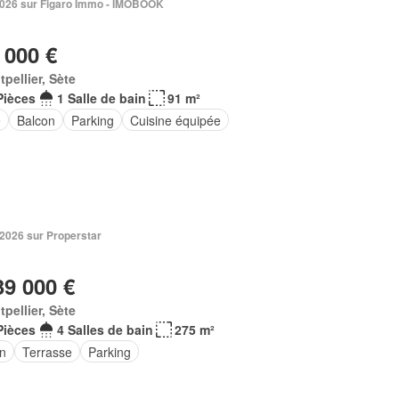
 2026 sur Figaro Immo - IMOBOOK
 000 €
pellier, Sète
Pièces
1 Salle de bain
91 m²
e
Balcon
Parking
Cuisine équipée
 2026 sur Properstar
39 000 €
pellier, Sète
Pièces
4 Salles de bain
275 m²
in
Terrasse
Parking