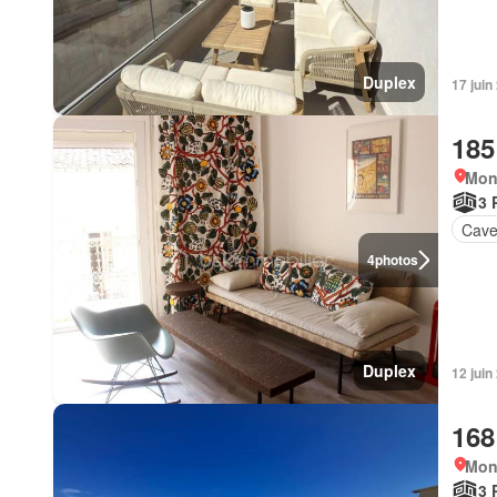
Duplex
17 juin
185
Mont
3 
Cav
4
photos
Duplex
12 juin
168
Mont
3 