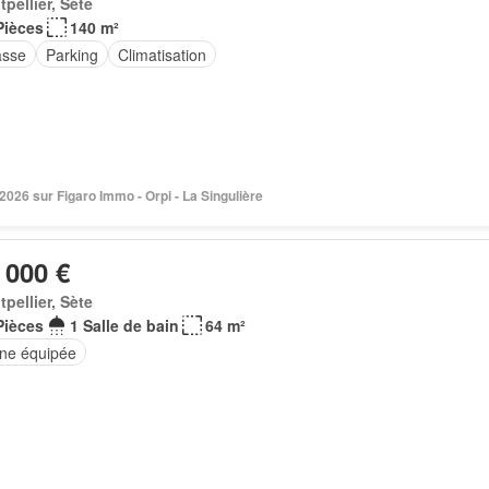
pellier, Sète
Pièces
140 m²
asse
Parking
Climatisation
 2026 sur Figaro Immo - Orpi - La Singulière
 000 €
pellier, Sète
Pièces
1 Salle de bain
64 m²
ine équipée