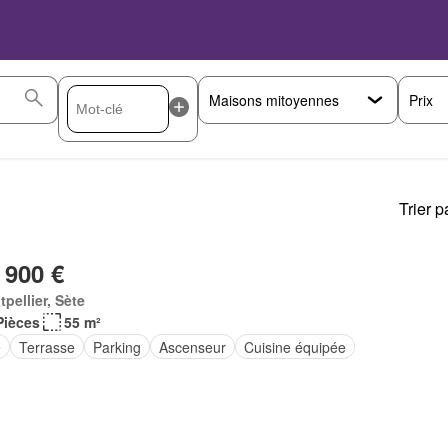
Prix
Trier p
 900 €
pellier, Sète
Pièces
55 m²
e
Terrasse
Parking
Ascenseur
Cuisine équipée