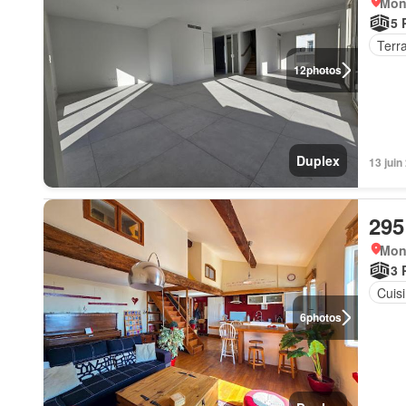
Mont
5 
Terr
12
photos
Duplex
13 juin
295
Mont
3 
Cuis
6
photos