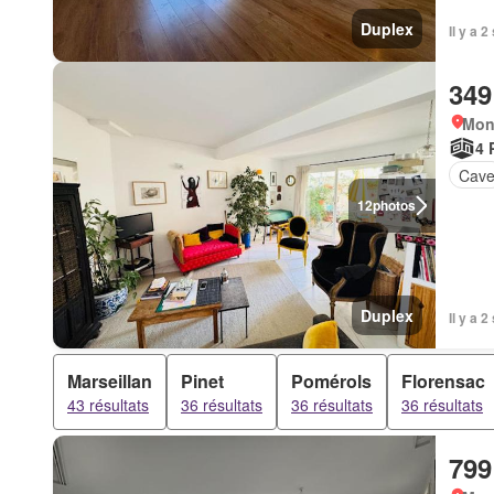
Duplex
Il y a 
349
Mont
4 
Cav
12
photos
Duplex
Il y a 
Marseillan
Pinet
Pomérols
Florensac
43 résultats
36 résultats
36 résultats
36 résultats
799