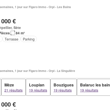
2 semaines, 1 jour sur Figaro Immo - Orpi - Les Bains
 000 €
pellier, Sète
Pièces
84 m²
e
Terrasse
Parking
2 semaines, 1 jour sur Figaro Immo - Orpi - La Singulière
Mèze
Loupian
Bouzigues
Balaruc les bai
21 résultats
19 résultats
19 résultats
19 résultats
 000 €