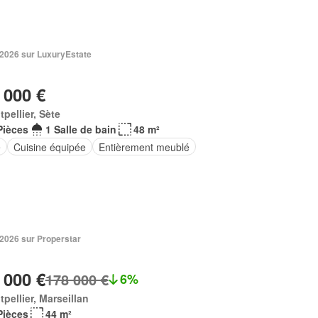
 2026 sur LuxuryEstate
 000 €
pellier, Sète
Pièces
1 Salle de bain
48 m²
e
Cuisine équipée
Entièrement meublé
 2026 sur Properstar
 000 €
178 000 €
6%
pellier, Marseillan
Pièces
44 m²