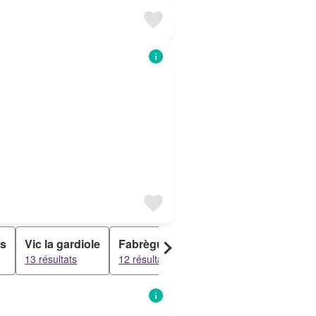
ns
Vic la gardiole
Fabrègues
Poussan
Frontigna
13 résultats
12 résultats
9 résultats
9 résultats