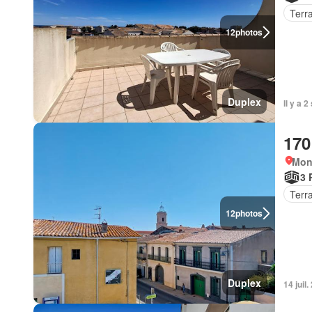
Terr
12
photos
Duplex
Il y a 
170
Mont
3 
Terr
12
photos
Duplex
14 juil