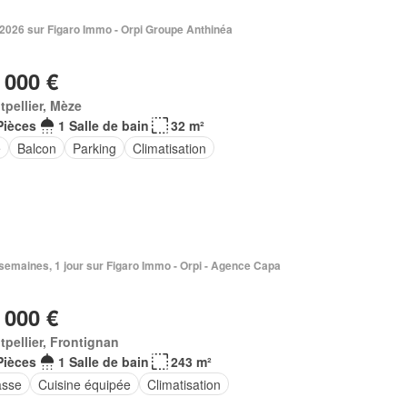
 2026 sur Figaro Immo - Orpi Groupe Anthinéa
 000 €
pellier, Mèze
Pièces
1 Salle de bain
32 m²
e
Balcon
Parking
Climatisation
2 semaines, 1 jour sur Figaro Immo - Orpi - Agence Capa
 000 €
pellier, Frontignan
Pièces
1 Salle de bain
243 m²
asse
Cuisine équipée
Climatisation