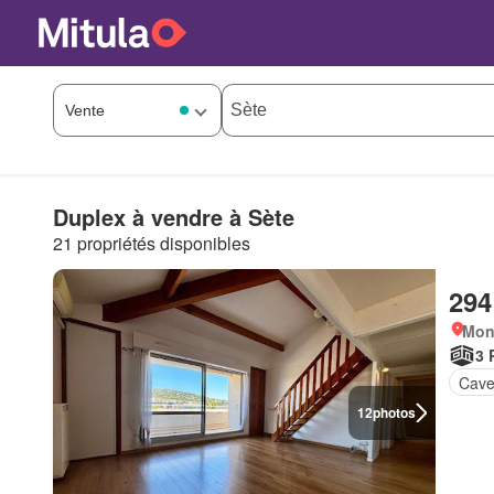
Duplex à vendre à Sète
21 propriétés disponibles
294
Mont
3 
Cav
12
photos