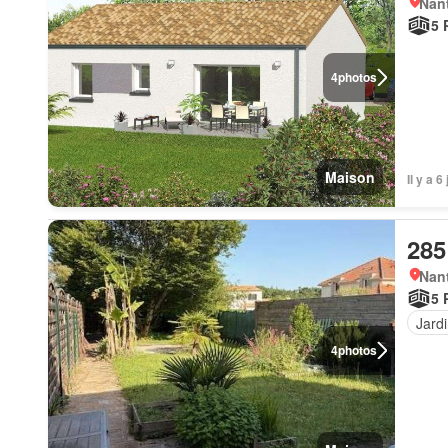
Nant
5 
4
photos
Maison
Il y a
285
Nant
5 
Jard
4
photos