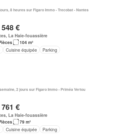
5 jours, 8 heures sur Figaro Immo - Trecobat - Nantes
 548 €
es, La Haie-fouassière
Pièces
104 m²
e
Cuisine équipée
Parking
1 semaine, 2 jours sur Figaro Immo - Priméa Vertou
 761 €
es, La Haie-fouassière
Pièces
79 m²
e
Cuisine équipée
Parking