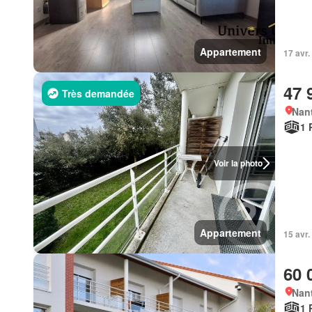
Appartement
17 avr.
47 
Très demandée
Nant
1 
Voir la photo
Appartement
15 avr.
60 
Nant
1 