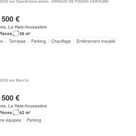
n 2026 sur Ouestfrance-immo - ARNAUD DE FOIARD CAROLINE
 500 €
es, La Haie-fouassière
Pièces
58 m²
on
Terrasse
Parking
Chauffage
Entièrement meublé
 2026 sur Bien´ici
 500 €
es, La Haie-fouassière
Pièces
62 m²
ine équipée
Parking