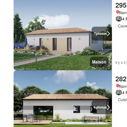
295
Nant
4 
Cav
7
photos
Maison
Il y a 
282
Nant
4 
Cuis
6
photos