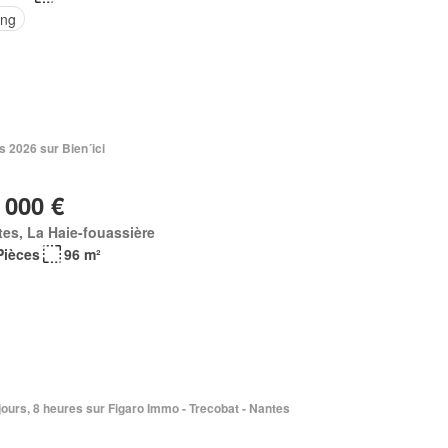
ing
 2026 sur Bien´ici
 000 €
es, La Haie-fouassière
Pièces
96 m²
3 jours, 8 heures sur Figaro Immo - Trecobat - Nantes