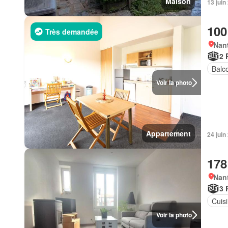
Maison
13 jui
100
Très demandée
Nant
2 
Balc
Voir la photo
Appartement
24 juin
178
Nant
3 
Cuis
Voir la photo