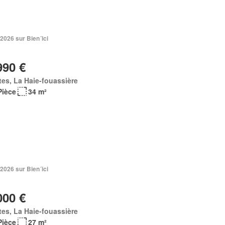
 2026 sur Bien´ici
990 €
es, La Haie-fouassière
Pièce
34 m²
 2026 sur Bien´ici
000 €
es, La Haie-fouassière
Pièce
27 m²