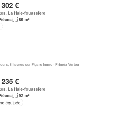
 302 €
es, La Haie-fouassière
Pièces
89 m²
e
3 jours, 8 heures sur Figaro Immo - Priméa Vertou
 235 €
es, La Haie-fouassière
Pièces
92 m²
ine équipée