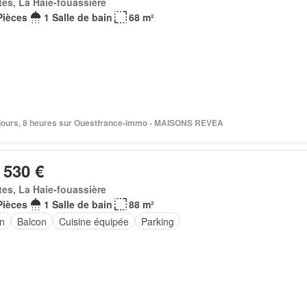
es, La Haie-fouassière
Pièces
1 Salle de bain
68 m²
 6 jours, 8 heures sur Ouestfrance-immo - MAISONS REVEA
 530 €
es, La Haie-fouassière
Pièces
1 Salle de bain
88 m²
in
Balcon
Cuisine équipée
Parking