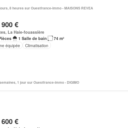
 6 jours, 8 heures sur Ouestfrance-immo - MAISONS REVEA
 900 €
es, La Haie-fouassière
Pièces
1 Salle de bain
74 m²
ine équipée
Climatisation
3 semaines, 1 jour sur Ouestfrance-immo - DIGIMO
 600 €