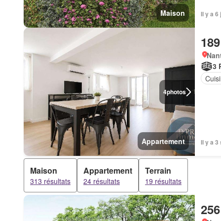
Maison
Il y a
189
Nant
3 
Cuis
4
photos
Appartement
Il y a 
Maison
Appartement
Terrain
313 résultats
24 résultats
19 résultats
256