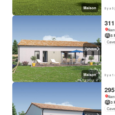
Maison
Il y a 
311
Nant
5 
Cav
7
photos
Maison
Il y a 
295
Nant
3 
Cav