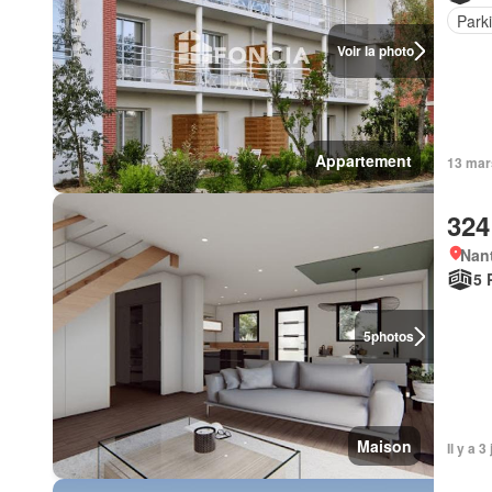
Park
Voir la photo
Appartement
13 mars
324
Nant
5 
5
photos
Maison
Il y a 