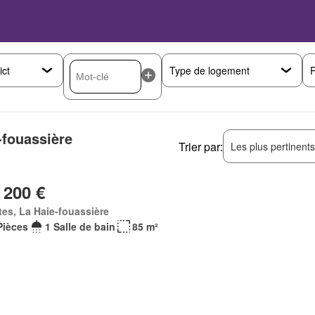
P
-fouassière
Trier par:
Les plus pertinent
 200 €
es, La Haie-fouassière
Pièces
1 Salle de bain
85 m²