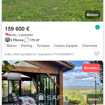
Maison
159 600 €
Nérac, Lavardac
3 Pièces
170 m²
Balcon
Parking
Terrasse
Cuisine équipée
Cheminée
6 déc. 2025 sur Bien´ici - ecg-immo-1711039485417
Nouveau
9
photos