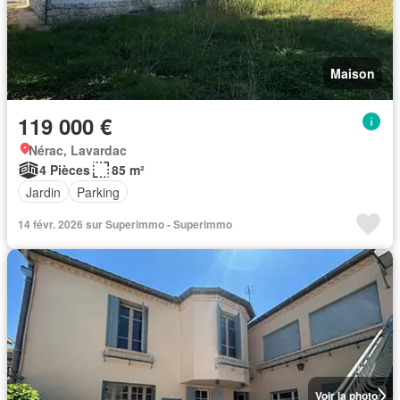
Maison
119 000 €
Nérac, Lavardac
4 Pièces
85 m²
Jardin
Parking
14 févr. 2026 sur Superimmo - Superimmo
Voir la photo