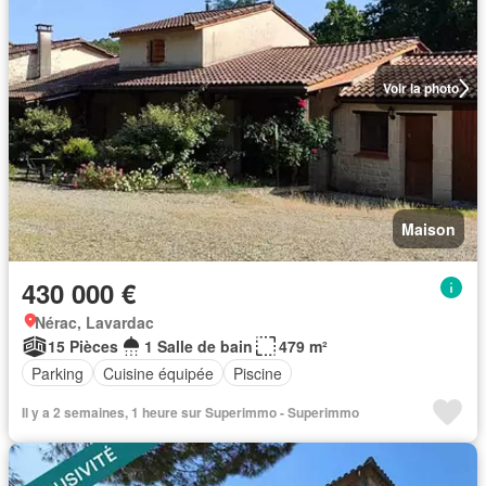
Voir la photo
Maison
430 000 €
Nérac, Lavardac
15 Pièces
1 Salle de bain
479 m²
Parking
Cuisine équipée
Piscine
Il y a 2 semaines, 1 heure sur Superimmo - Superimmo