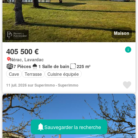
Maison
405 500 €
Nérac, Lavardac
7 Pièces
1 Salle de bain
225 m²
Cave
Terrasse
Cuisine équipée
11 juil. 2026 sur Superimmo - Superimmo
Sauvegarder la recherche