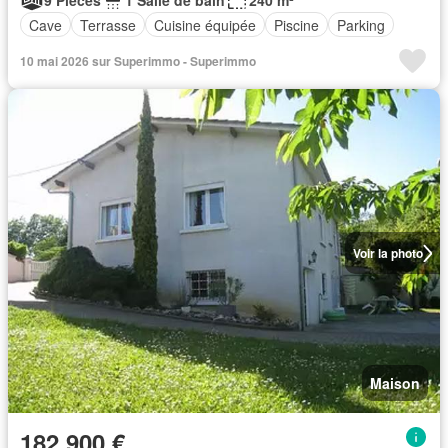
9 Pièces
1 Salle de bain
240 m²
Cave
Terrasse
Cuisine équipée
Piscine
Parking
10 mai 2026 sur Superimmo - Superimmo
Voir la photo
Maison
182 900 €