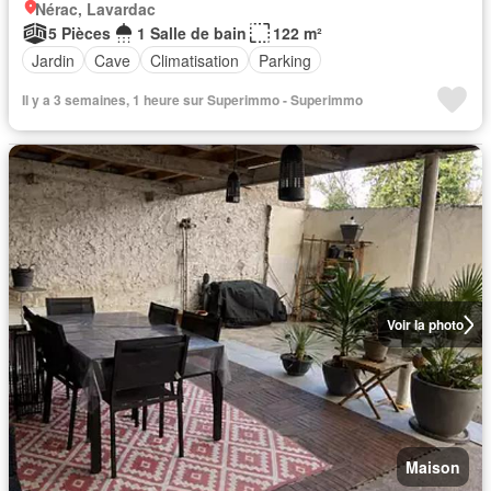
Nérac, Lavardac
5 Pièces
1 Salle de bain
122 m²
Jardin
Cave
Climatisation
Parking
Il y a 3 semaines, 1 heure sur Superimmo - Superimmo
Voir la photo
Maison