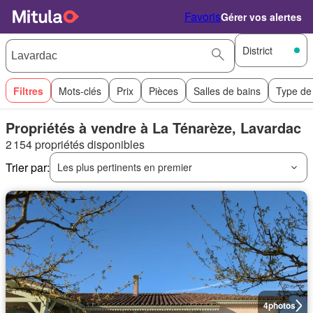
Favoris
Gérer vos alertes
District
Filtres
Mots-clés
Prix
Pièces
Salles de bains
Type de
Propriétés à vendre à La Ténarèze, Lavardac
2 154 propriétés disponibles
Trier par:
Les plus pertinents en premier
4
photos