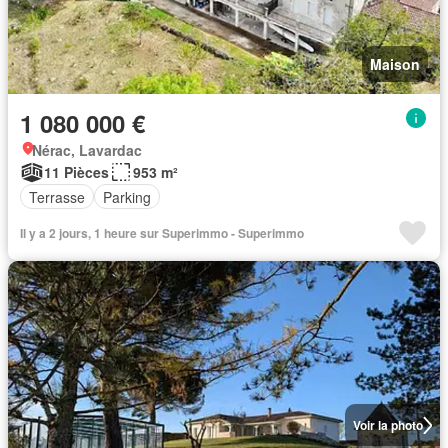
Maison
1 080 000 €
Nérac, Lavardac
11 Pièces
953 m²
Terrasse
Parking
Il y a 2 jours, 1 heure sur Superimmo - Superimmo
Voir la photo