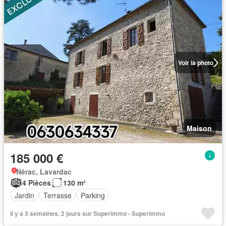
Voir la photo
Maison
185 000 €
Nérac, Lavardac
4 Pièces
130 m²
Jardin
Terrasse
Parking
Il y a 3 semaines, 2 jours sur Superimmo - Superimmo