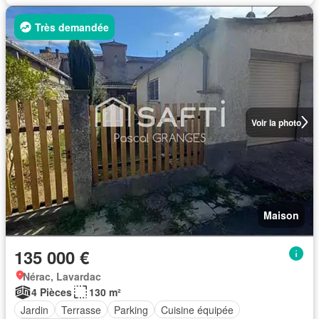
Très demandée
Voir la photo
Maison
135 000 €
Nérac, Lavardac
4 Pièces
130 m²
Jardin
Terrasse
Parking
Cuisine équipée