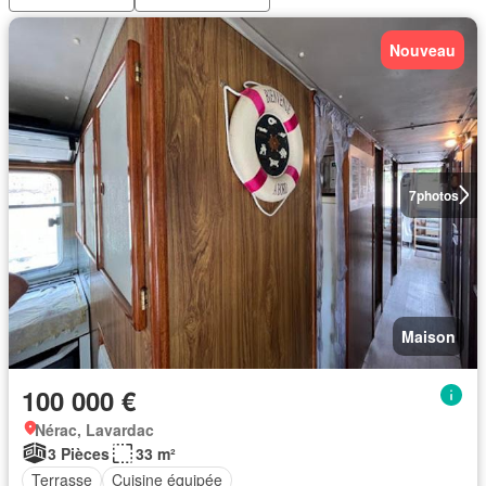
Nouveau
7
photos
Maison
100 000 €
Nérac, Lavardac
3 Pièces
33 m²
Terrasse
Cuisine équipée