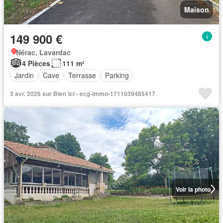
Maison
149 900 €
Nérac, Lavardac
4 Pièces
111 m²
Jardin
Cave
Terrasse
Parking
3 avr. 2026 sur Bien´ici - ecg-immo-1711039485417
Voir la photo