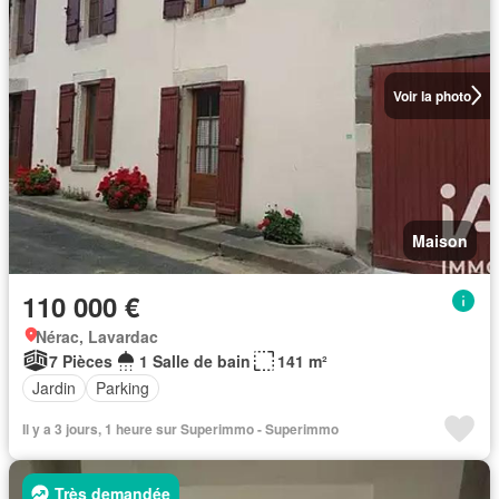
Voir la photo
Maison
110 000 €
Nérac, Lavardac
7 Pièces
1 Salle de bain
141 m²
Jardin
Parking
Il y a 3 jours, 1 heure sur Superimmo - Superimmo
Très demandée