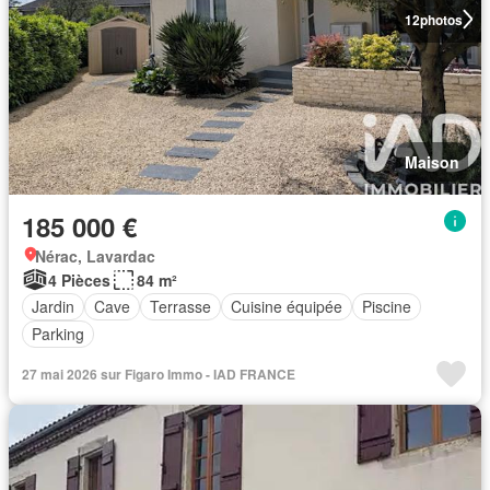
12
photos
Maison
185 000 €
Nérac, Lavardac
4 Pièces
84 m²
Jardin
Cave
Terrasse
Cuisine équipée
Piscine
Parking
27 mai 2026 sur Figaro Immo - IAD FRANCE