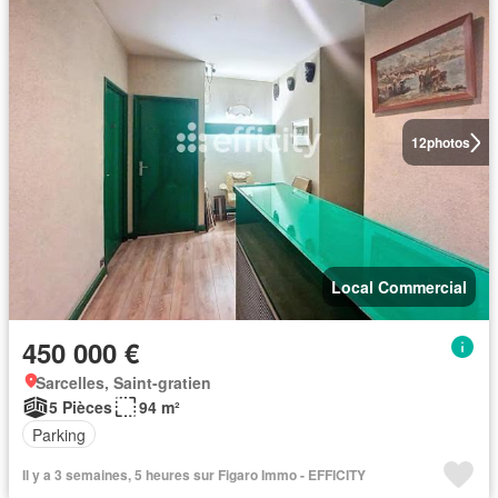
12
photos
Local Commercial
450 000 €
Sarcelles, Saint-gratien
5 Pièces
94 m²
Parking
Il y a 3 semaines, 5 heures sur Figaro Immo - EFFICITY