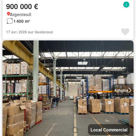
900 000 €
Argenteuil
1 400 m²
17 avr. 2026 sur Geolocaux
4
photos
Local Commercial