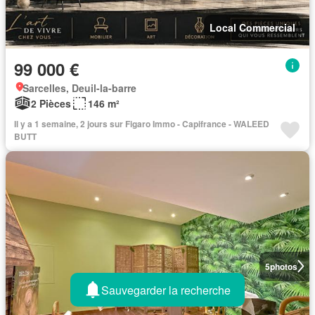
Local Commercial
99 000 €
Sarcelles, Deuil-la-barre
2 Pièces
146 m²
Il y a 1 semaine, 2 jours sur Figaro Immo - Capifrance - WALEED
BUTT
5
photos
Sauvegarder la recherche