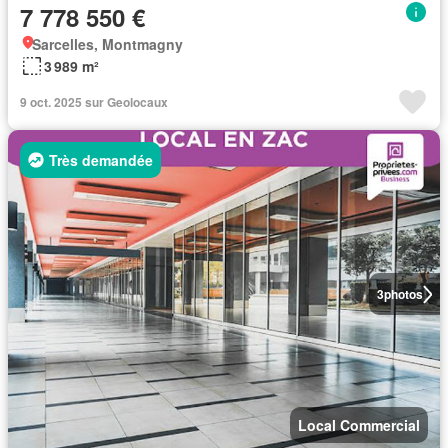
7 778 550 €
Sarcelles, Montmagny
3 989 m²
9 oct. 2025 sur Geolocaux
Très demandée
3
photos
Local Commercial