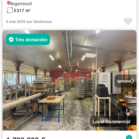
Argenteuil
5 217 m²
5 mai 2026 sur Geolocaux
Très demandée
4
photos
Local Commercial