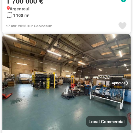
1 700 000 €
Argenteuil
1 100 m²
17 avr. 2026 sur Geolocaux
4
photos
Local Commercial