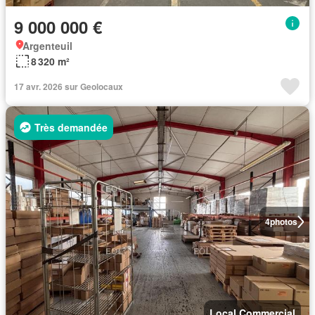
9 000 000 €
Argenteuil
8 320 m²
17 avr. 2026 sur Geolocaux
Très demandée
4
photos
Local Commercial