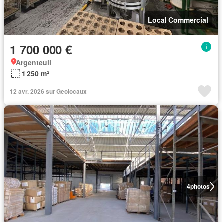
Local Commercial
1 700 000 €
Argenteuil
1 250 m²
12 avr. 2026 sur Geolocaux
4
photos