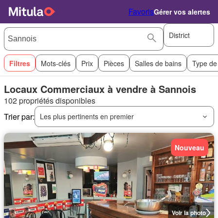
Favoris
Gérer vos alertes
District
Filtres
Mots-clés
Prix
Pièces
Salles de bains
Type de
Locaux Commerciaux à vendre à Sannois
102 propriétés disponibles
Trier par:
Les plus pertinents en premier
Nouveau
Voir la photo