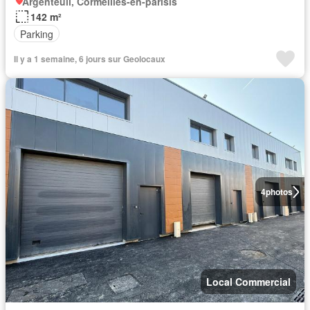
Argenteuil, Cormeilles-en-parisis
142 m²
Parking
Il y a 1 semaine, 6 jours sur Geolocaux
4
photos
Local Commercial