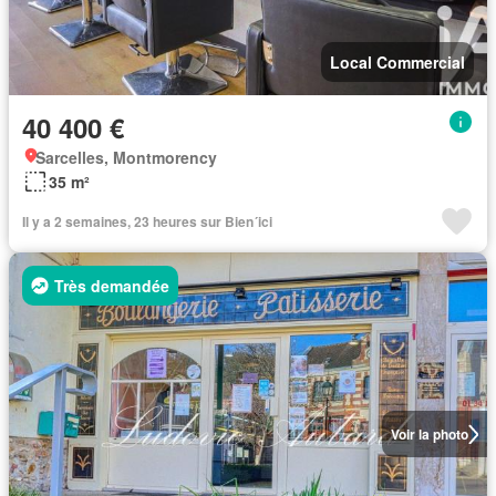
Local Commercial
40 400 €
Sarcelles, Montmorency
35 m²
Il y a 2 semaines, 23 heures sur Bien´ici
Très demandée
Voir la photo