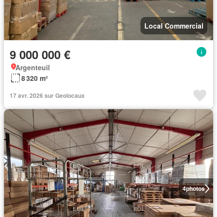
Local Commercial
9 000 000 €
Argenteuil
8 320 m²
17 avr. 2026 sur Geolocaux
4
photos