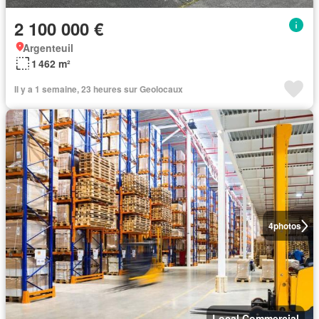
2 100 000 €
Argenteuil
1 462 m²
Il y a 1 semaine, 23 heures sur Geolocaux
4
photos
Local Commercial