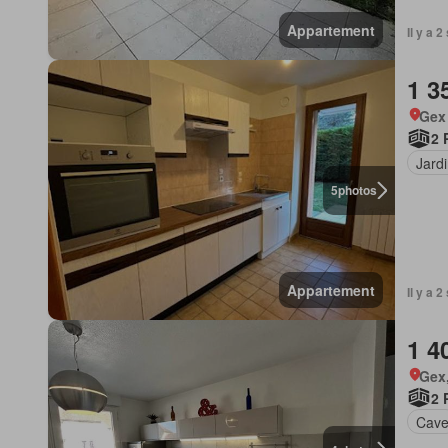
Appartement
Il y a 
1 3
Gex
2 
Jard
5
photos
Appartement
Il y a 
1 4
Gex,
2 
Cav