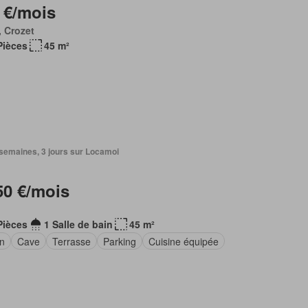
 €/mois
 Crozet
Pièces
45 m²
2 semaines, 3 jours sur Locamoi
50 €/mois
Pièces
1 Salle de bain
45 m²
in
Cave
Terrasse
Parking
Cuisine équipée