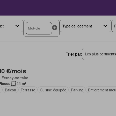
P
Trier par:
Les plus pertinent
00 €/mois
 Ferney-voltaire
Pièces
44 m²
e
Balcon
Terrasse
Cuisine équipée
Parking
Entièrement meu