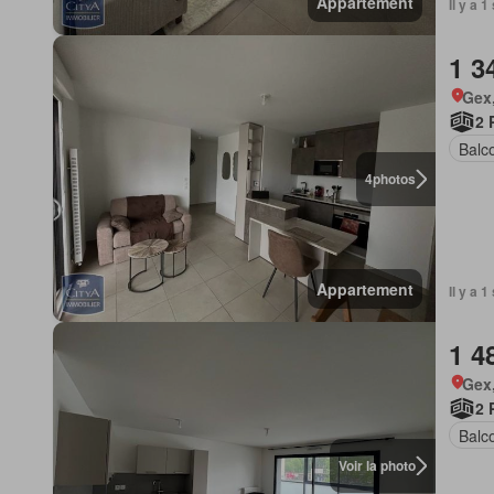
Appartement
Il y a 
1 3
Gex,
2 
Balc
4
photos
Appartement
Il y a 
1 4
Gex,
2 
Balc
Voir la photo