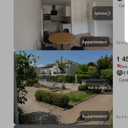
Cuis
4
photos
Appartement
Il y a 
1 4
Gex
2 
Cav
Voir la photo
Appartement
Il y a 