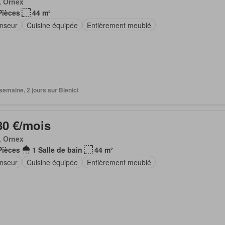
, Ornex
Pièces
44 m²
nseur
Cuisine équipée
Entièrement meublé
1 semaine, 2 jours sur Bienici
80 €/mois
, Ornex
Pièces
1 Salle de bain
44 m²
nseur
Cuisine équipée
Entièrement meublé