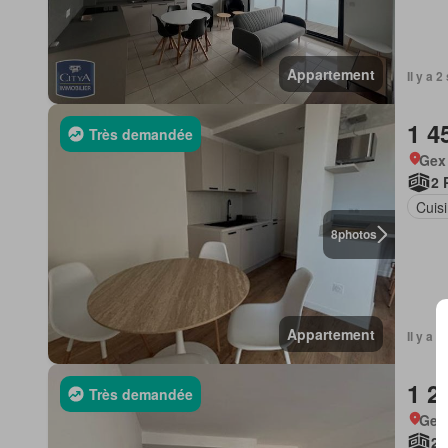
Appartement
Il y a 
1 4
Très demandée
Gex
2 
Cuis
8
photos
Appartement
Il y a 
1 2
Très demandée
Gex
2 