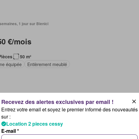
2 semaines, 1 jour sur Bienici
50 €/mois
Pièces
50 m²
ine équipée
Entièrement meublé
2 semaines, 2 jours sur Figaro Immo - Orpi - Gex Immobilier
Entrez votre email et soyez le premier informé des nouveautés
sur :
35 €/mois
Location 2 pieces cessy
E-mail *
Pièces
40 m²