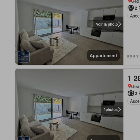
Gex
2 
Asce
Voir la photo
Appartement
Il y a 
1 2
Gex
2 
Asce
4
photos