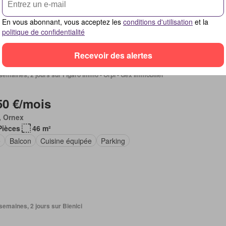
ine équipée
Entièrement meublé
En vous abonnant, vous acceptez les
conditions d'utilisation
et la
politique de confidentialité
Recevoir des alertes
2 semaines, 2 jours sur Figaro Immo - Orpi - Gex Immobilier
50 €/mois
, Ornex
Pièces
46 m²
e
Balcon
Cuisine équipée
Parking
2 semaines, 2 jours sur Bienici