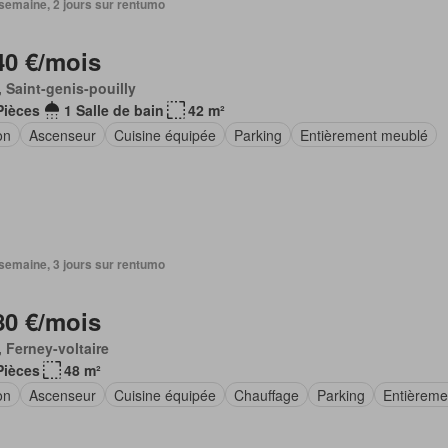
1 semaine, 2 jours sur rentumo
40 €/mois
 Saint-genis-pouilly
Pièces
1 Salle de bain
42 m²
on
Ascenseur
Cuisine équipée
Parking
Entièrement meublé
1 semaine, 3 jours sur rentumo
80 €/mois
 Ferney-voltaire
Pièces
48 m²
on
Ascenseur
Cuisine équipée
Chauffage
Parking
Entièreme