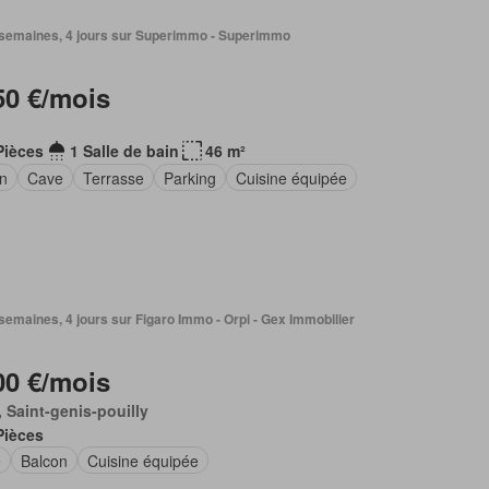
2 semaines, 4 jours sur Superimmo - Superimmo
50 €/mois
Pièces
1 Salle de bain
46 m²
in
Cave
Terrasse
Parking
Cuisine équipée
2 semaines, 4 jours sur Figaro Immo - Orpi - Gex Immobilier
00 €/mois
 Saint-genis-pouilly
Pièces
e
Balcon
Cuisine équipée