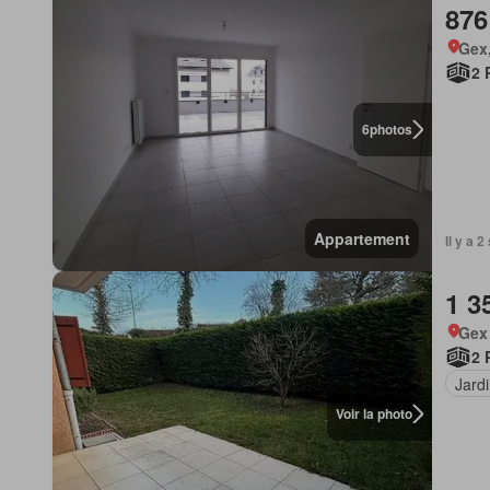
876
Gex,
2 
6
photos
Appartement
Il y a 
1 3
Gex
2 
Jard
Voir la photo