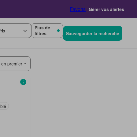
Favoris
Gérer vos alertes
Plus de
rix
filtres
Sauvegarder la recherche
s en premier
blé