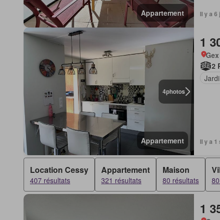
Appartement
Il y a 
1 3
Gex
2 
Jard
4
photos
Appartement
Il y a 
Location Cessy
Appartement
Maison
Vi
407 résultats
321 résultats
80 résultats
80
1 3