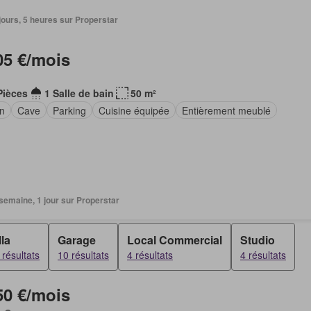
6 jours, 5 heures sur Properstar
05 €/mois
Pièces
1 Salle de bain
50 m²
in
Cave
Parking
Cuisine équipée
Entièrement meublé
1 semaine, 1 jour sur Properstar
lla
Garage
Local Commercial
Studio
 résultats
10 résultats
4 résultats
4 résultats
50 €/mois