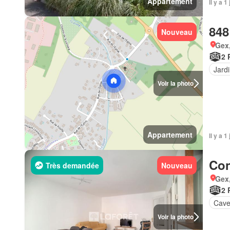
Appartement
Il y a 
848
Nouveau
Gex,
2 
Jard
Voir la photo
Appartement
Il y a 
Con
Très demandée
Nouveau
Gex,
2 
Cav
Voir la photo