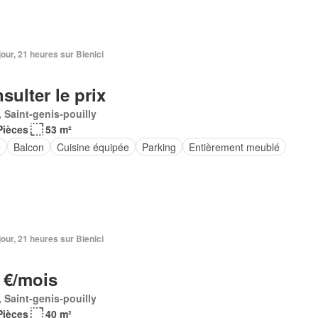
1 jour, 21 heures sur Bienici
sulter le prix
 Saint-genis-pouilly
Pièces
53 m²
e
Balcon
Cuisine équipée
Parking
Entièrement meublé
1 jour, 21 heures sur Bienici
 €/mois
 Saint-genis-pouilly
Pièces
40 m²