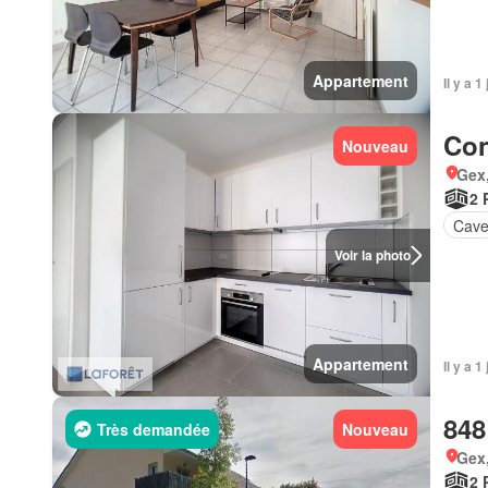
Appartement
Il y a 
Con
Nouveau
Gex,
2 
Cav
Voir la photo
Appartement
Il y a 
848
Très demandée
Nouveau
Gex,
2 