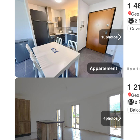
1 4
Gex
2 
Cav
10
photos
Appartement
Il y a 
1 2
Gex
2 
Balc
4
photos