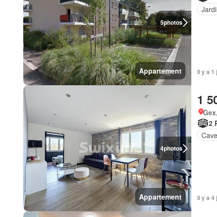
Jard
5
photos
Appartement
Il y a 
1 5
Gex,
2 
Cav
4
photos
Appartement
Il y a 