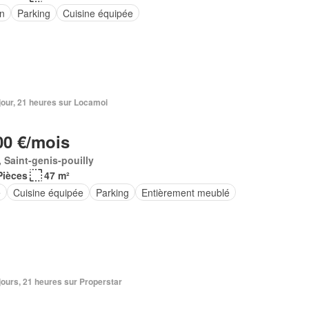
in
Parking
Cuisine équipée
1 jour, 21 heures sur Locamoi
00 €/mois
 Saint-genis-pouilly
Pièces
47 m²
e
Cuisine équipée
Parking
Entièrement meublé
4 jours, 21 heures sur Properstar