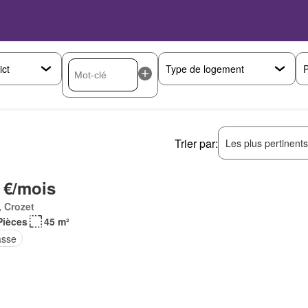
P
Trier par:
Les plus pertinent
 €/mois
 Crozet
Pièces
45 m²
asse