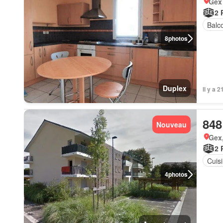
Gex
2 
Balc
8
photos
Duplex
Il y a 
848
Nouveau
Gex,
2 
Cuis
4
photos