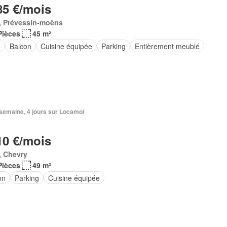
85 €/mois
, Prévessin-moëns
Pièces
45 m²
e
Balcon
Cuisine équipée
Parking
Entièrement meublé
1 semaine, 4 jours sur Locamoi
10 €/mois
, Chevry
Pièces
49 m²
on
Parking
Cuisine équipée