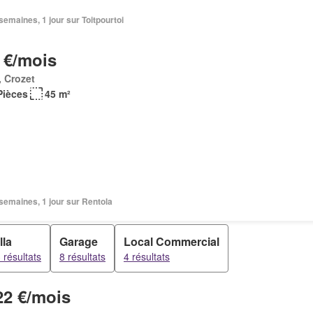
2 semaines, 1 jour sur Toitpourtoi
 €/mois
 Crozet
Pièces
45 m²
2 semaines, 1 jour sur Rentola
lla
Garage
Local Commercial
 résultats
8 résultats
4 résultats
22 €/mois