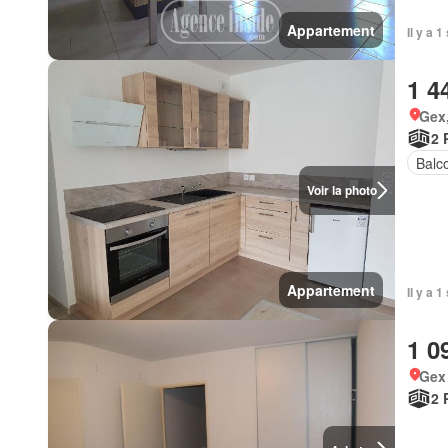
Appartement
Il y a 
1 4
Gex,
2 
Balc
Voir la photo
Appartement
Il y a 
1 0
Gex
2 