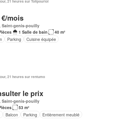
1 jour, 21 heures sur Toitpourtoi
 €/mois
 Saint-genis-pouilly
Pièces
1 Salle de bain
40 m²
in
Parking
Cuisine équipée
1 jour, 21 heures sur rentumo
sulter le prix
 Saint-genis-pouilly
Pièces
53 m²
e
Balcon
Parking
Entièrement meublé