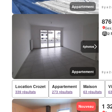
Appartement
Il y a 
876
Gex,
2 
4
photos
Appartement
Il y a 
Location Crozet
Appartement
Maison
Vi
339 résultats
273 résultats
63 résultats
63
1 3
Nouveau