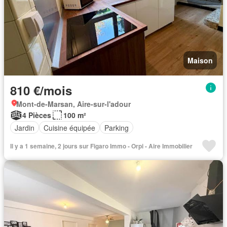
Maison
810 €/mois
Mont-de-Marsan, Aire-sur-l'adour
4 Pièces
100 m²
Jardin
Cuisine équipée
Parking
Il y a 1 semaine, 2 jours sur Figaro Immo - Orpi - Aire Immobilier