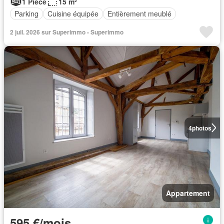
1 Pièce
15 m²
Parking
Cuisine équipée
Entièrement meublé
2 juil. 2026 sur Superimmo - Superimmo
4
photos
Appartement
595 €/mois