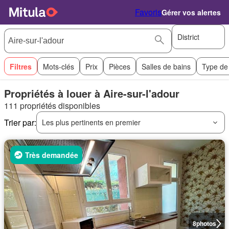
Favoris
Gérer vos alertes
District
Filtres
Mots-clés
Prix
Pièces
Salles de bains
Type de
Propriétés à louer à Aire-sur-l'adour
111 propriétés disponibles
Trier par:
Les plus pertinents en premier
Très demandée
8
photos