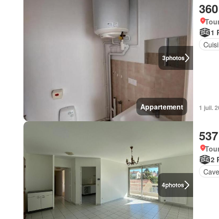
360
Tou
1 
Cuis
3
photos
Appartement
1 juil.
537
Tou
2 
Cav
4
photos