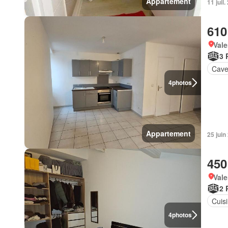
Appartement
11 jui
610
Vale
3 
Cav
4
photos
Appartement
25 juin
450
Vale
2 
Cuis
4
photos