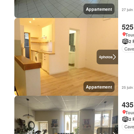
Appartement
27 juin
525
Tou
2 
Cav
4
photos
Appartement
25 juin
435
Tou
2 
Cav