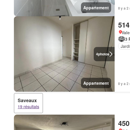
Appartement
Il y a 
514
Vale
3 
Jard
4
photos
Appartement
Il y a 
Saveaux
19 résultats
450