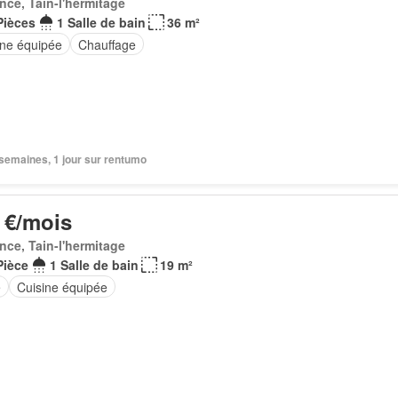
nce, Tain-l'hermitage
Pièces
1 Salle de bain
36 m²
ine équipée
Chauffage
3 semaines, 1 jour sur rentumo
 €/mois
nce, Tain-l'hermitage
Pièce
1 Salle de bain
19 m²
e
Cuisine équipée