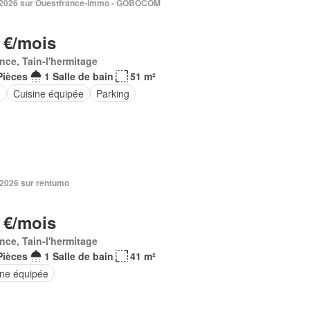
l. 2026 sur Ouestfrance-immo - GOBOCOM
 €/mois
nce, Tain-l'hermitage
Pièces
1 Salle de bain
51 m²
e
Cuisine équipée
Parking
 2026 sur rentumo
 €/mois
nce, Tain-l'hermitage
Pièces
1 Salle de bain
41 m²
ine équipée