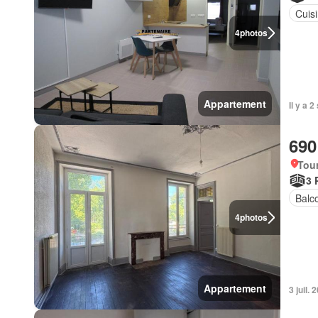
Cuis
4
photos
Appartement
Il y a 
690
Tou
3 
Balc
4
photos
Appartement
3 juil.