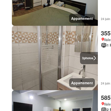
Appartement
24 juin
355
Vale
1 
3
photos
Appartement
24 juin
585
Vale
2 