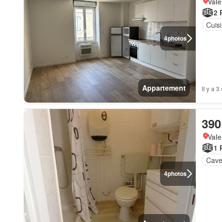
Vale
2 
Cuis
4
photos
Appartement
Il y a 
390
Vale
1 
Cav
4
photos