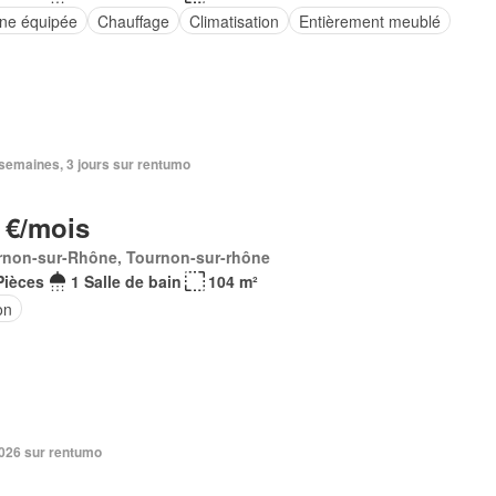
ine équipée
Chauffage
Climatisation
Entièrement meublé
2 semaines, 3 jours sur rentumo
 €/mois
rnon-sur-Rhône, Tournon-sur-rhône
Pièces
1 Salle de bain
104 m²
on
 2026 sur rentumo