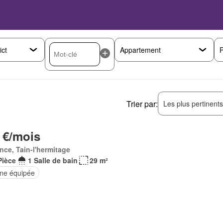
P
Trier par:
Les plus pertinent
 €/mois
nce, Tain-l'hermitage
Pièce
1 Salle de bain
29 m²
ine équipée