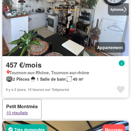
4
photos
Appartement
457 €/mois
Tournon-sur-Rhône, Tournon-sur-rhône
2 Pièces
1 Salle de bain
40 m²
Il y a 2 jours, 19 heures sur Toitpourtoi
Petit Montméa
10 résultats
Très demandée
Nouveau