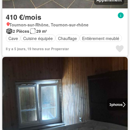
410 €/mois
Tournon-sur-Rhône, Tournon-sur-rhône
2 Pièces
29 m²
Cave
Cuisine équipée
Chauffage
Entièrement meublé
Il y a 5 jours, 19 heures sur Properstar
3
photos