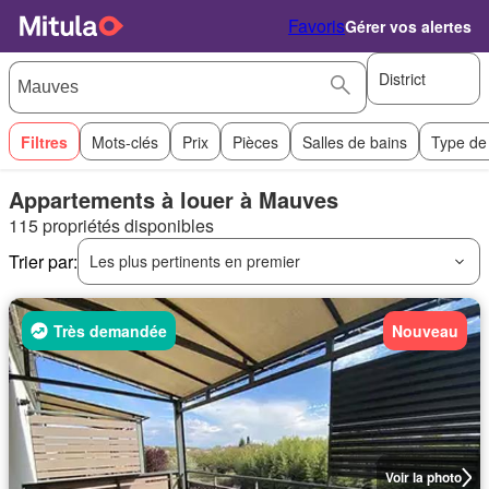
Favoris
Gérer vos alertes
District
Filtres
Mots-clés
Prix
Pièces
Salles de bains
Type de
Appartements à louer à Mauves
115 propriétés disponibles
Trier par:
Les plus pertinents en premier
Très demandée
Nouveau
Voir la photo