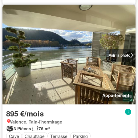
Voir la photo
Appartement
895 €/mois
Valence, Tain-l'hermitage
3 Pièces
76 m²
Cave
Chauffage
Terrasse
Parking