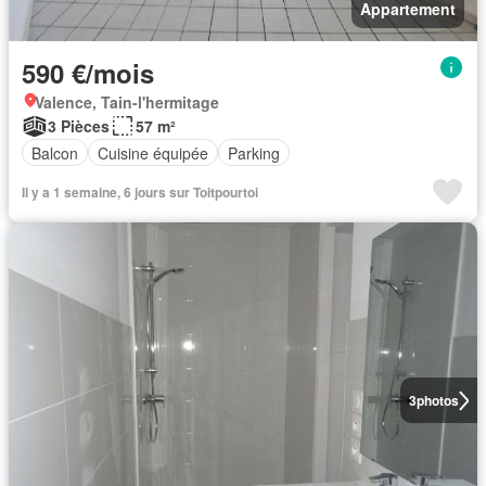
Appartement
590 €/mois
Valence, Tain-l'hermitage
3 Pièces
57 m²
Balcon
Cuisine équipée
Parking
Il y a 1 semaine, 6 jours sur Toitpourtoi
3
photos