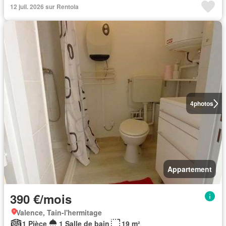
12 juil. 2026 sur Rentola
4
photos
Appartement
390 €/mois
Valence, Tain-l'hermitage
1 Pièce
1 Salle de bain
19 m²