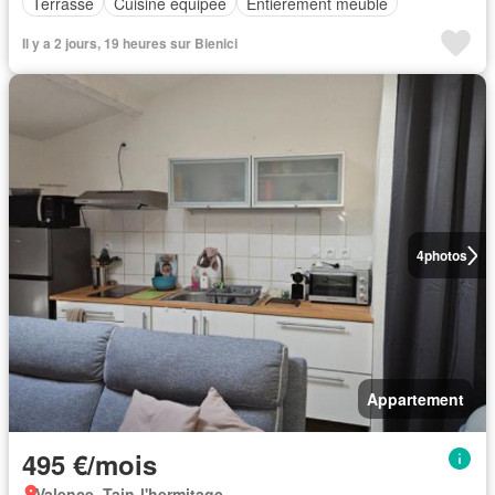
Terrasse
Cuisine équipée
Entièrement meublé
Il y a 2 jours, 19 heures sur Bienici
4
photos
Appartement
495 €/mois
Valence, Tain-l'hermitage