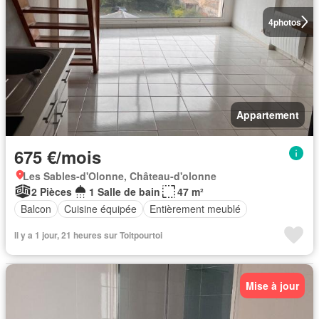
4
photos
Appartement
675 €/mois
Les Sables-d'Olonne, Château-d'olonne
2 Pièces
1 Salle de bain
47 m²
Balcon
Cuisine équipée
Entièrement meublé
Il y a 1 jour, 21 heures sur Toitpourtoi
Mise à jour