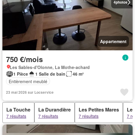
4
photos
Appartement
750 €/mois
Les Sables-d'Olonne, La Mothe-achard
1 Pièce
1 Salle de bain
46 m²
Entièrement meublé
23 mai 2026 sur Locservice
La Touche
La Durandière
Les Petites Mares
Les
7 résultats
7 résultats
7 résultats
7 ré