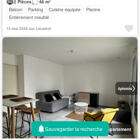
2 Pièces
46 m²
Balcon
Parking
Cuisine équipée
Piscine
Entièrement meublé
15 mai 2026 sur Locamoi
4
photos
Sauvegarder la recherche
Appartement