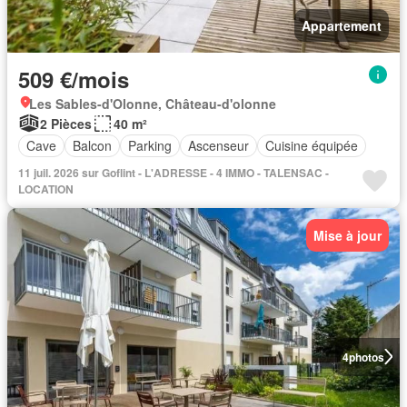
Appartement
509 €/mois
Les Sables-d'Olonne, Château-d'olonne
2 Pièces
40 m²
Cave
Balcon
Parking
Ascenseur
Cuisine équipée
11 juil. 2026 sur Goflint - L'ADRESSE - 4 IMMO - TALENSAC -
LOCATION
Mise à jour
4
photos