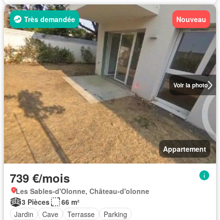
Très demandée
Nouveau
Voir la photo
Appartement
739 €/mois
Les Sables-d'Olonne, Château-d'olonne
3 Pièces
66 m²
Jardin
Cave
Terrasse
Parking