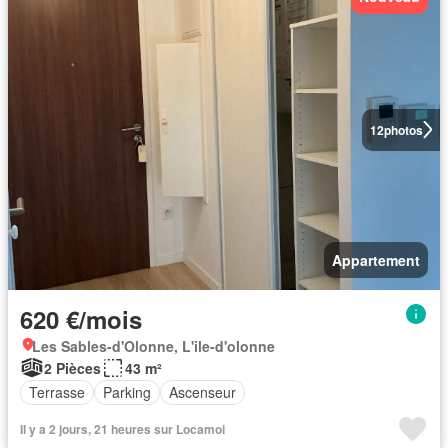
12
photos
Appartement
620 €/mois
Les Sables-d'Olonne, L'ile-d'olonne
2 Pièces
43 m²
Terrasse
Parking
Ascenseur
Il y a 2 jours, 21 heures sur Locamoi