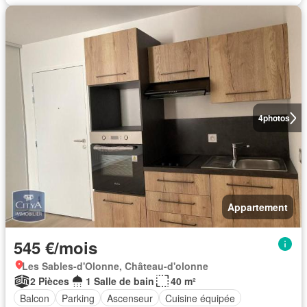
4
photos
Appartement
545 €/mois
Les Sables-d'Olonne, Château-d'olonne
2 Pièces
1 Salle de bain
40 m²
Balcon
Parking
Ascenseur
Cuisine équipée