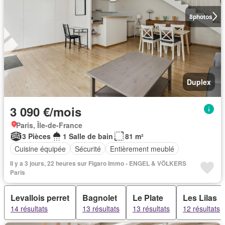
8
photos
Duplex
3 090 €/mois
Paris, Île-de-France
3 Pièces
1 Salle de bain
81 m²
Cuisine équipée
Sécurité
Entièrement meublé
Il y a 3 jours, 22 heures sur Figaro Immo - ENGEL & VÖLKERS
Paris
Levallois perret
Bagnolet
Le Plate
Les Lilas
14 résultats
13 résultats
13 résultats
12 résultats