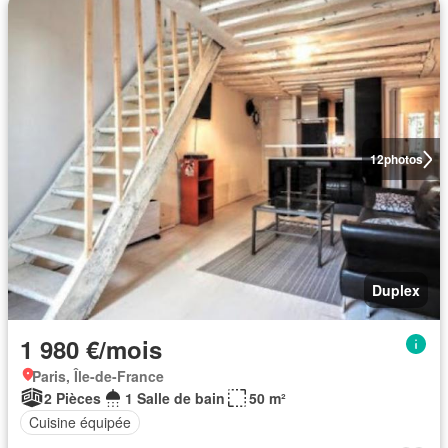
12
photos
Duplex
1 980 €/mois
Paris, Île-de-France
2 Pièces
1 Salle de bain
50 m²
Cuisine équipée