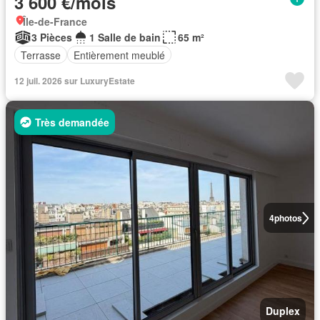
3 600 €/mois
Île-de-France
3 Pièces
1 Salle de bain
65 m²
Terrasse
Entièrement meublé
12 juil. 2026 sur LuxuryEstate
Très demandée
4
photos
Duplex