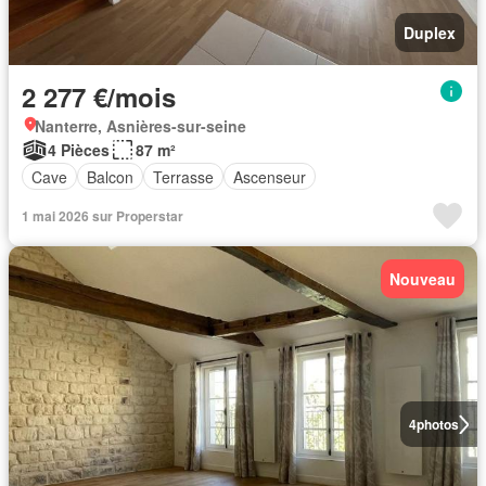
Duplex
2 277 €/mois
Nanterre, Asnières-sur-seine
4 Pièces
87 m²
Cave
Balcon
Terrasse
Ascenseur
1 mai 2026 sur Properstar
Nouveau
4
photos