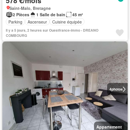
578 €/mois
Saint-Malo, Bretagne
2 Pièces
1 Salle de bain
45 m²
Parking
Ascenseur
Cuisine équipée
Il y a 5 jours, 2 heures sur Ouestfrance-immo - DREANO
COMBOURG
4
photos
Appartement