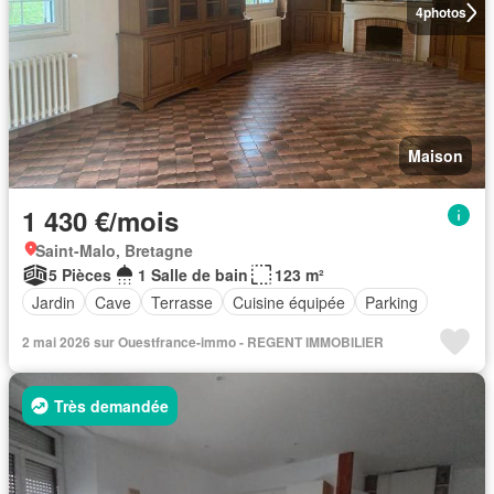
4
photos
Maison
1 430 €/mois
Saint-Malo, Bretagne
5 Pièces
1 Salle de bain
123 m²
Jardin
Cave
Terrasse
Cuisine équipée
Parking
2 mai 2026 sur Ouestfrance-immo - REGENT IMMOBILIER
Très demandée