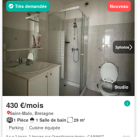
Très demandée
Nouveau
3
photos
Studio
430 €/mois
Saint-Malo, Bretagne
1 Pièce
1 Salle de bain
29 m²
Parking
Cuisine équipée
Il y a 2 jours, 2 heures sur Ouestfrance-immo - CABINET