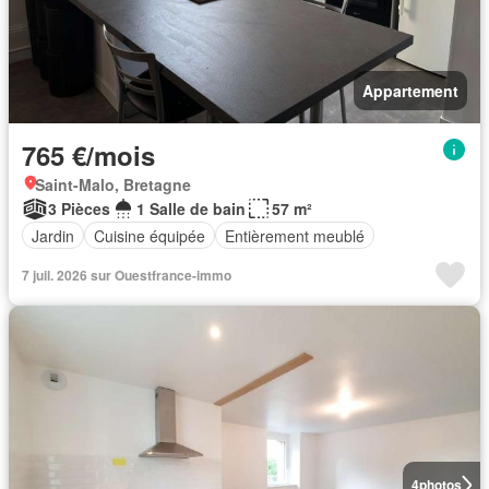
Appartement
765 €/mois
Saint-Malo, Bretagne
3 Pièces
1 Salle de bain
57 m²
Jardin
Cuisine équipée
Entièrement meublé
7 juil. 2026 sur Ouestfrance-immo
4
photos