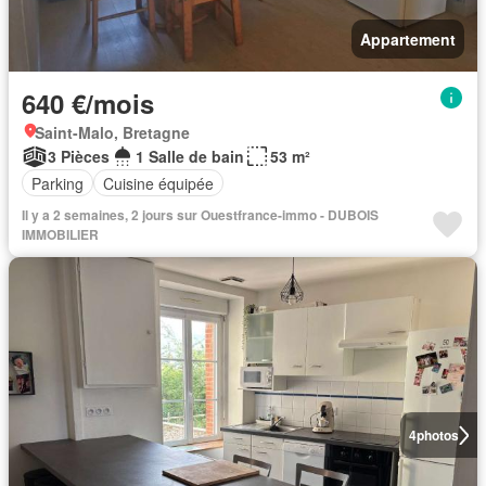
Appartement
640 €/mois
Saint-Malo, Bretagne
3 Pièces
1 Salle de bain
53 m²
Parking
Cuisine équipée
Il y a 2 semaines, 2 jours sur Ouestfrance-immo - DUBOIS
IMMOBILIER
4
photos