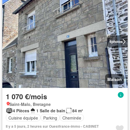
4
photos
Maison
1 070 €/mois
Saint-Malo, Bretagne
4 Pièces
1 Salle de bain
84 m²
Cuisine équipée
Parking
Cheminée
Il y a 5 jours, 2 heures sur Ouestfrance-immo - CABINET