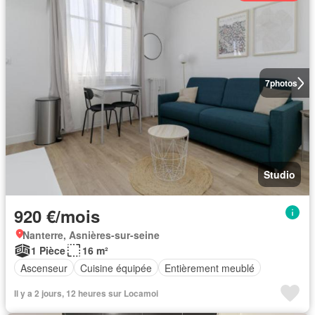
7
photos
Studio
920 €/mois
Nanterre, Asnières-sur-seine
1 Pièce
16 m²
Ascenseur
Cuisine équipée
Entièrement meublé
Il y a 2 jours, 12 heures sur Locamoi