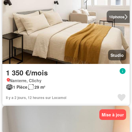
10
photos
Studio
1 350 €/mois
Nanterre, Clichy
1 Pièce
29 m²
Il y a 2 jours, 12 heures sur Locamoi
Mise à jour