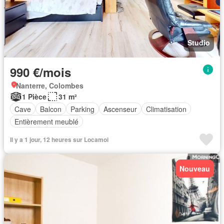
Studio
990 €/mois
Nanterre, Colombes
1 Pièce
31 m²
Cave
Balcon
Parking
Ascenseur
Climatisation
Entièrement meublé
Il y a 1 jour, 12 heures sur Locamoi
Nouveau