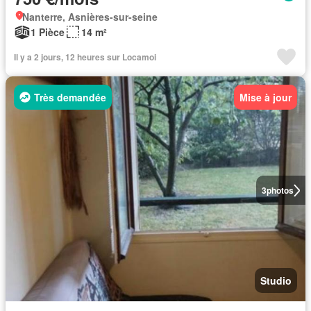
Nanterre, Asnières-sur-seine
1 Pièce
14 m²
Il y a 2 jours, 12 heures sur Locamoi
Très demandée
Mise à jour
3
photos
Studio