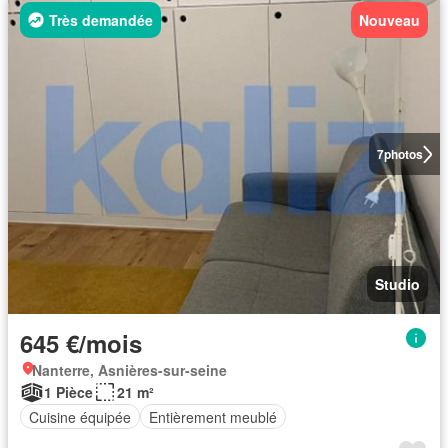
Très demandée
Nouveau
7
photos
Studio
645 €/mois
Nanterre, Asnières-sur-seine
1 Pièce
21 m²
Cuisine équipée
Entièrement meublé