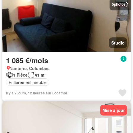
5
photos
Studio
1 085 €/mois
Nanterre, Colombes
1 Pièce
41 m²
Entièrement meublé
Il y a 2 jours, 12 heures sur Locamoi
Mise à jour