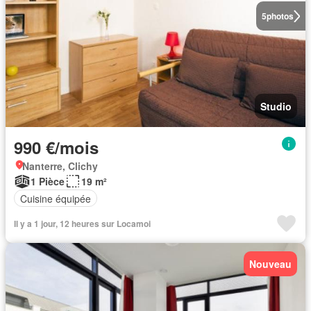
5
photos
Studio
990 €/mois
Nanterre, Clichy
1 Pièce
19 m²
Cuisine équipée
Il y a 1 jour, 12 heures sur Locamoi
Nouveau