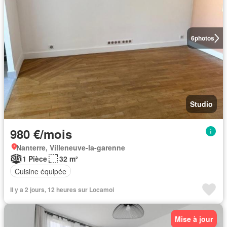
6
photos
Studio
980 €/mois
Nanterre, Villeneuve-la-garenne
1 Pièce
32 m²
Cuisine équipée
Il y a 2 jours, 12 heures sur Locamoi
Mise à jour