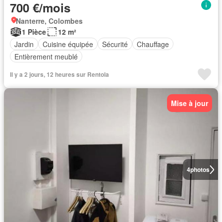
700 €/mois
Nanterre, Colombes
1 Pièce
12 m²
Jardin
Cuisine équipée
Sécurité
Chauffage
Entièrement meublé
Il y a 2 jours, 12 heures sur Rentola
Mise à jour
4
photos