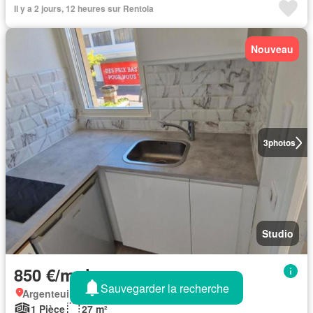
Il y a 2 jours, 12 heures sur Rentola
Nouveau
3
photos
Studio
850 €/mois
Sauvegarder la recherche
Argenteuil, Cormeilles-en-parisis
1 Pièce
27 m²