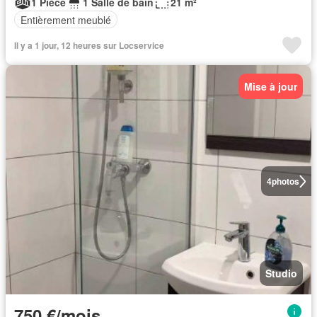
1 Pièce
1 Salle de bain
21 m²
Entièrement meublé
Il y a 1 jour, 12 heures sur Locservice
Mise à jour
4
photos
Studio
750 €/mois