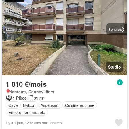
8
photos
Studio
1 010 €/mois
Nanterre, Gennevilliers
1 Pièce
31 m²
Cave
Balcon
Ascenseur
Cuisine équipée
Entièrement meublé
Il y a 1 jour, 12 heures sur Locamoi