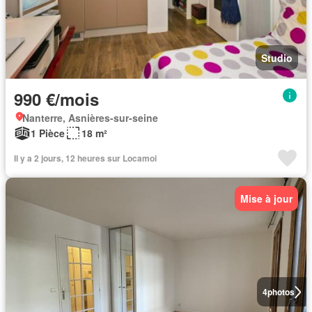
Studio
990 €/mois
Nanterre, Asnières-sur-seine
1 Pièce
18 m²
Il y a 2 jours, 12 heures sur Locamoi
Mise à jour
4
photos