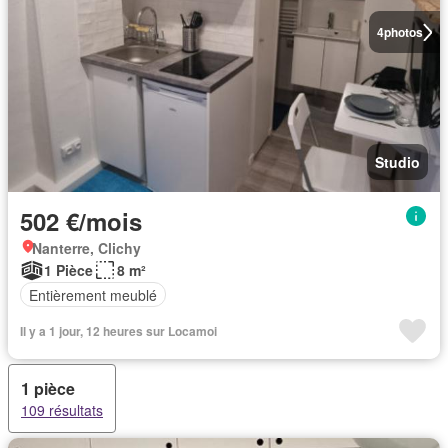
4
photos
Studio
502 €/mois
Nanterre, Clichy
1 Pièce
8 m²
Entièrement meublé
Il y a 1 jour, 12 heures sur Locamoi
1 pièce
109 résultats