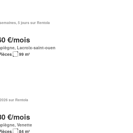
2 semaines, 5 jours sur Rentola
60 €/mois
piègne, Lacroix-saint-ouen
Pièces
99 m²
. 2026 sur Rentola
30 €/mois
piègne, Venette
Pièces
84 m²