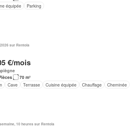
ine équipée
Parking
 2026 sur Rentola
05 €/mois
piègne
Pièces
70 m²
in
Cave
Terrasse
Cuisine équipée
Chauffage
Cheminée
1 semaine, 10 heures sur Rentola