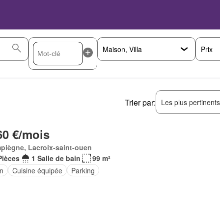
Prix
Trier par:
Les plus pertinent
60 €/mois
piègne, Lacroix-saint-ouen
Pièces
1 Salle de bain
99 m²
in
Cuisine équipée
Parking