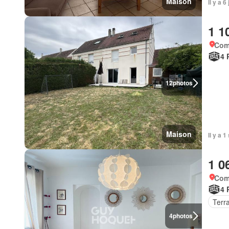
Maison
Il y a 
1 1
Com
4 
12
photos
Maison
Il y a 
1 0
Com
4 
Terr
4
photos