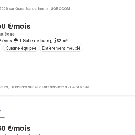
l. 2026 sur Ouestfrance-immo - GOBOCOM
50 €/mois
piègne
Pièces
1 Salle de bain
83 m²
e
Cuisine équipée
Entièrement meublé
 2 jours, 10 heures sur Ouestfrance-immo - GOBOCOM
s
60 €/mois