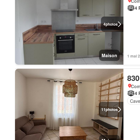
Com
4 
4
photos
Maison
1 mai 
830
Com
4 
Cav
11
photos