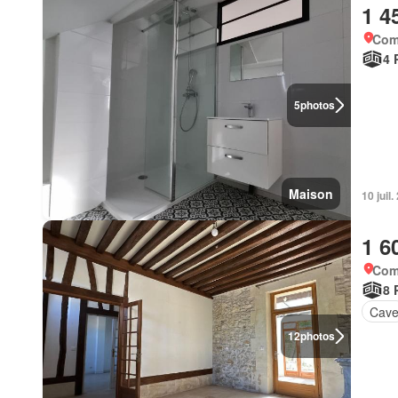
1 4
Com
4 
5
photos
Maison
10 juil
1 6
Com
8 
Cav
12
photos