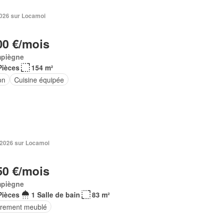
 2026 sur Locamoi
00 €/mois
piègne
Pièces
154 m²
on
Cuisine équipée
n 2026 sur Locamoi
50 €/mois
piègne
Pièces
1 Salle de bain
83 m²
èrement meublé