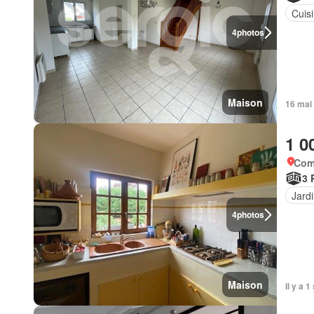
Cuis
4
photos
Maison
16 mai
1 0
Com
3 
Jard
4
photos
Maison
Il y a 