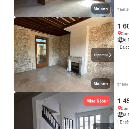
Maison
7 juil.
1 6
Com
6 
Balc
12
photos
Maison
27 jui
1 4
Mise à jour
Com
3 
Enti