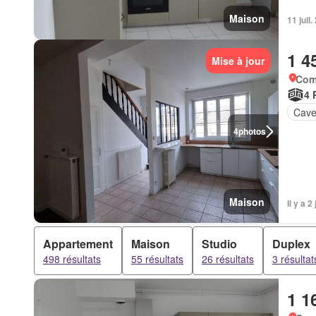
Maison
11 jui
1 4
Mise à jour
Com
4 
Cav
4
photos
Maison
Il y a
Appartement
Maison
Studio
Duplex
498 résultats
55 résultats
26 résultats
3 résultat
1 1