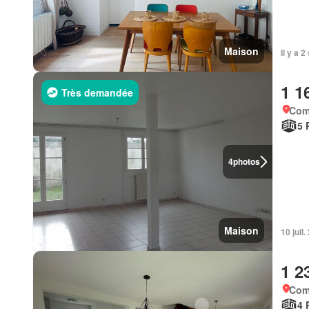
Maison
Il y a 
1 1
Très demandée
Com
5 
4
photos
Maison
10 juil
1 2
Com
4 