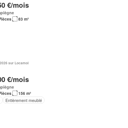
50 €/mois
piègne
Pièces
83 m²
. 2026 sur Locamoi
00 €/mois
piègne
Pièces
156 m²
e
Entièrement meublé