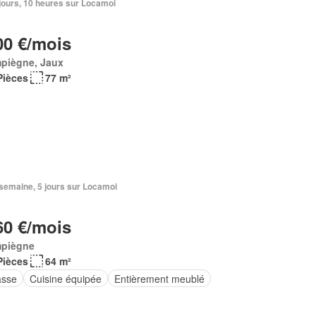
6 jours, 10 heures sur Locamoi
00 €/mois
piègne, Jaux
Pièces
77 m²
1 semaine, 5 jours sur Locamoi
60 €/mois
piègne
Pièces
64 m²
asse
Cuisine équipée
Entièrement meublé