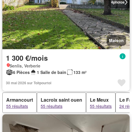
4
photos
Maison
1 300 €/mois
Senlis, Verberie
6 Pièces
1 Salle de bain
133 m²
30 mai 2026 sur Toitpourtoi
Armancourt
Lacroix saint ouen
Le Meux
Le Fa
55 résultats
55 résultats
55 résultats
24 rés