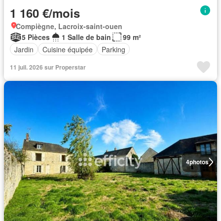
1 160 €/mois
Compiègne, Lacroix-saint-ouen
5 Pièces
1 Salle de bain
99 m²
Jardin
Cuisine équipée
Parking
11 juil. 2026 sur Properstar
4
photos