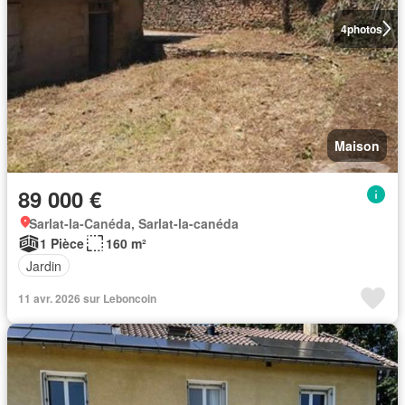
4
photos
Maison
89 000 €
Sarlat-la-Canéda, Sarlat-la-canéda
1 Pièce
160 m²
Jardin
11 avr. 2026 sur Leboncoin