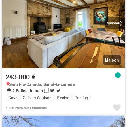
4
photos
Maison
243 800 €
Sarlat-la-Canéda, Sarlat-la-canéda
2 Salles de bain
95 m²
Cave
Cuisine équipée
Piscine
Parking
5 juin 2026 sur Leboncoin