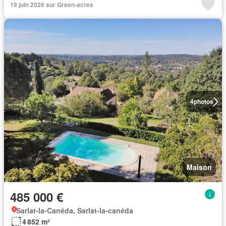
19 juin 2026 sur Green-acres
4
photos
Maison
485 000 €
Sarlat-la-Canéda, Sarlat-la-canéda
4 852 m²