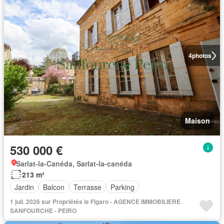
4
photos
Maison
530 000 €
Sarlat-la-Canéda, Sarlat-la-canéda
213 m²
Jardin
Balcon
Terrasse
Parking
1 juil. 2026 sur Propriétés le Figaro - AGENCE IMMOBILIERE
SANFOURCHE - PEIRO