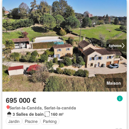
4
photos
Maison
695 000 €
Sarlat-la-Canéda, Sarlat-la-canéda
3 Salles de bain
160 m²
Jardin
Piscine
Parking