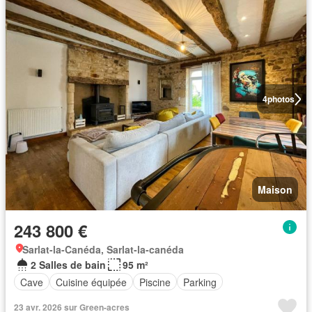
4
photos
Maison
243 800 €
Sarlat-la-Canéda, Sarlat-la-canéda
2 Salles de bain
95 m²
Cave
Cuisine équipée
Piscine
Parking
23 avr. 2026 sur Green-acres