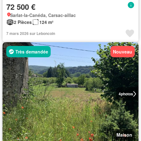
72 500 €
Sarlat-la-Canéda, Carsac-aillac
2 Pièces
124 m²
7 mars 2026 sur Leboncoin
Très demandée
Nouveau
4
photos
Maison