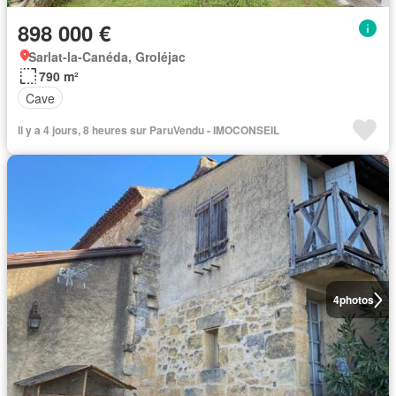
898 000 €
Sarlat-la-Canéda, Groléjac
790 m²
Cave
Il y a 4 jours, 8 heures sur ParuVendu - IMOCONSEIL
4
photos