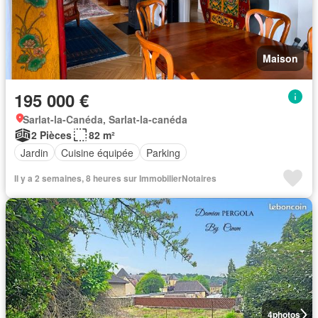
Maison
195 000 €
Sarlat-la-Canéda, Sarlat-la-canéda
2 Pièces
82 m²
Jardin
Cuisine équipée
Parking
Il y a 2 semaines, 8 heures sur ImmobilierNotaires
4
photos