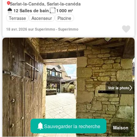
Sarlat-la-Canéda, Sarlat-la-canéda
12 Salles de bain
1 000 m²
Terrasse
Ascenseur
Piscine
18 avr. 2026 sur Superimmo - Superimmo
Voir la photo
Sauvegarder la recherche
Maison