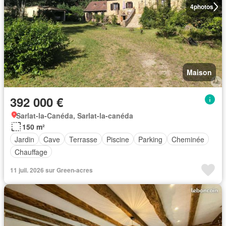
4
photos
Maison
392 000 €
Sarlat-la-Canéda, Sarlat-la-canéda
150 m²
Jardin
Cave
Terrasse
Piscine
Parking
Cheminée
Chauffage
11 juil. 2026 sur Green-acres