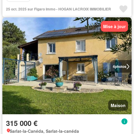
25 oct. 2025 sur Figaro Immo - HOGAN LACROIX IMMOBILIER
Mise à jour
4
photos
Maison
315 000 €
Sarlat-la-Canéda, Sarlat-la-canéda