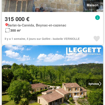
Maison
315 000 €
Sarlat-la-Canéda, Beynac-et-cazenac
300 m²
Il y a 1 semaine, 4 jours sur Goflint - Isabelle VERNIOLLE
4
photos