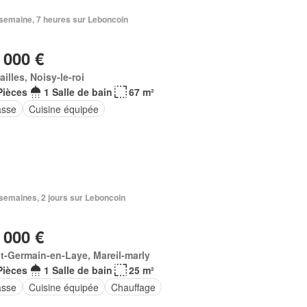
1 semaine, 7 heures sur Leboncoin
 000 €
ailles, Noisy-le-roi
Pièces
1 Salle de bain
67 m²
asse
Cuisine équipée
3 semaines, 2 jours sur Leboncoin
 000 €
t-Germain-en-Laye, Mareil-marly
Pièces
1 Salle de bain
25 m²
asse
Cuisine équipée
Chauffage