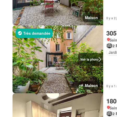
Maison
Il y a
305
Très demandée
Sain
2 
Jard
Voir la photo
Maison
Il y a 
180
Sain
2 