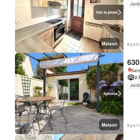
Jard
Voir la photo
Maison
Il y a 
630
Sain
2 
Jard
4
photos
Maison
Il y a 