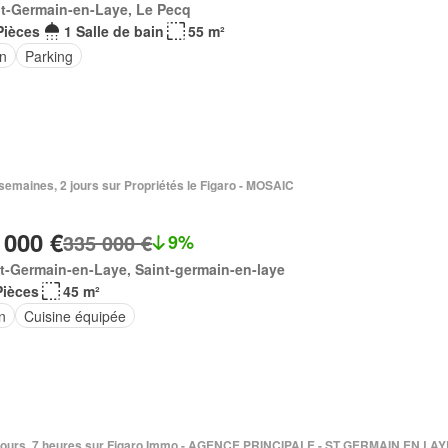
t-Germain-en-Laye, Le Pecq
Pièces
1 Salle de bain
55 m²
in
Parking
3 semaines, 2 jours sur Propriétés le Figaro - MOSAIC
 000 €
335 000 €
9%
t-Germain-en-Laye, Saint-germain-en-laye
Pièces
45 m²
n
Cuisine équipée
 6 jours, 7 heures sur Figaro Immo - AGENCE PRINCIPALE - ST GERMAIN EN LA