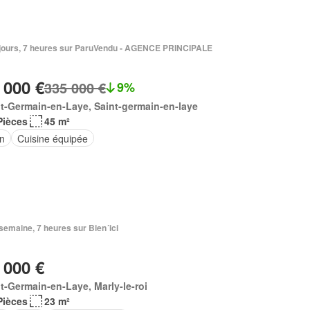
 2 jours, 7 heures sur ParuVendu - AGENCE PRINCIPALE
 000 €
335 000 €
9%
t-Germain-en-Laye, Saint-germain-en-laye
Pièces
45 m²
in
Cuisine équipée
1 semaine, 7 heures sur Bien´ici
 000 €
t-Germain-en-Laye, Marly-le-roi
Pièces
23 m²