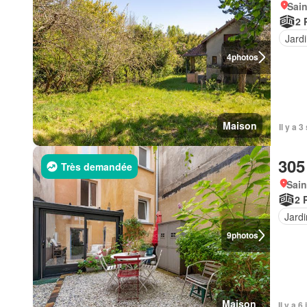
Sain
2 
Jard
4
photos
Maison
Il y a 
305
Très demandée
Sain
2 
Jardi
9
photos
Maison
Il y a