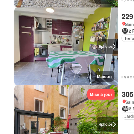
229
Sain
2 
Terr
5
photos
Maison
Il y a 
305
Mise à jour
Sain
2 
Jard
4
photos