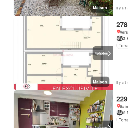
Maison
Il y a 
278
Vers
2 
Terr
4
photos
Maison
Il y a 
229
Sain
2 
Terr
4
photos