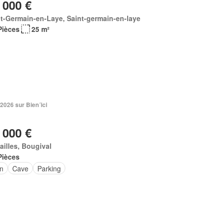
 000 €
t-Germain-en-Laye, Saint-germain-en-laye
Pièces
25 m²
2026 sur Bien´ici
 000 €
ailles, Bougival
Pièces
in
Cave
Parking