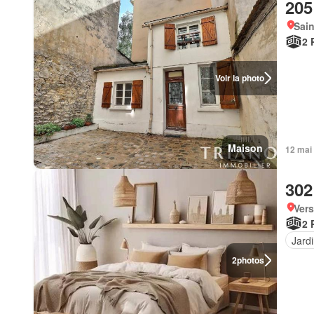
205
Sain
2 
Voir la photo
Maison
12 mai 
302
Vers
2 
Jard
2
photos