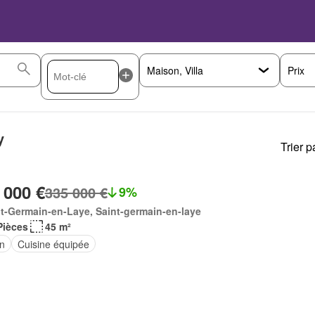
Prix
y
Trier p
 000 €
335 000 €
9%
t-Germain-en-Laye, Saint-germain-en-laye
Pièces
45 m²
in
Cuisine équipée