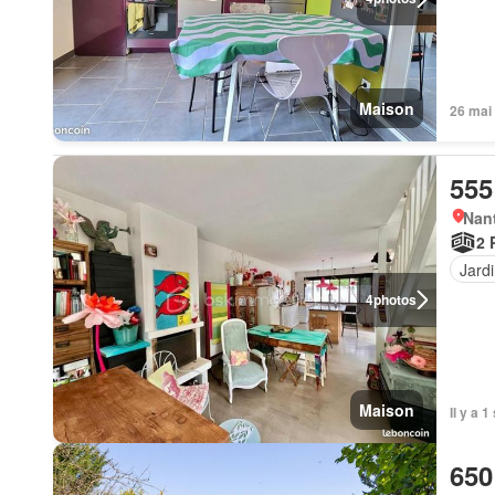
Maison
26 mai
555
Nant
2 
Jard
4
photos
Maison
Il y a 
650