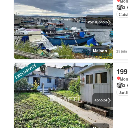
Mont
2 
Cuis
Voir la photo
Maison
25 jui
199
Mont
2 
Jard
4
photos