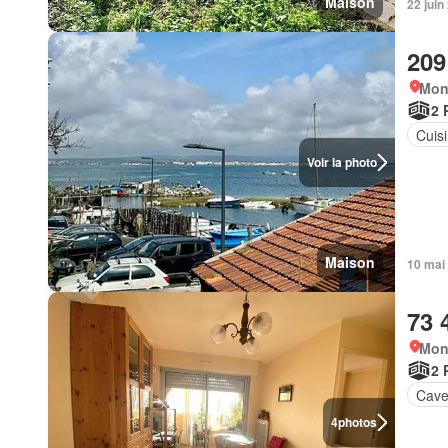
Maison
22 juin
209
Mont
2 
Cuis
Voir la photo
Maison
10 mai
73 
Mont
2 
Cav
4
photos