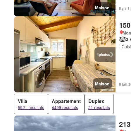
Maison
Il y a 
150
Mont
2 
Cuis
4
photos
Maison
8 juil.
Villa
Appartement
Duplex
5921 résultats
4499 résultats
21 résultats
213