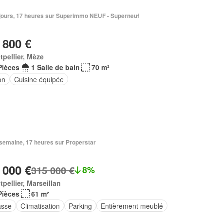
5 jours, 17 heures sur Superimmo NEUF - Superneuf
 800 €
pellier, Mèze
Pièces
1 Salle de bain
70 m²
on
Cuisine équipée
1 semaine, 17 heures sur Properstar
 000 €
315 000 €
8%
pellier, Marseillan
Pièces
61 m²
asse
Climatisation
Parking
Entièrement meublé