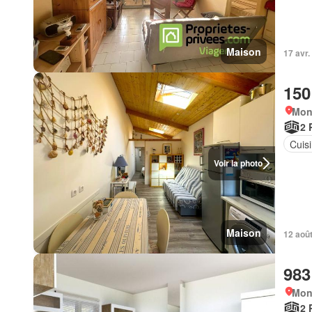
Maison
17 avr
150
Mont
2 
Cuis
Voir la photo
Maison
12 août
983
Mont
2 