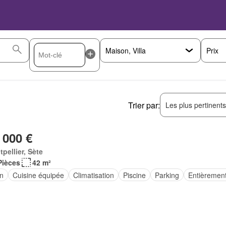
Prix
Trier par:
Les plus pertinent
 000 €
pellier, Sète
Pièces
42 m²
in
Cuisine équipée
Climatisation
Piscine
Parking
Entièremen