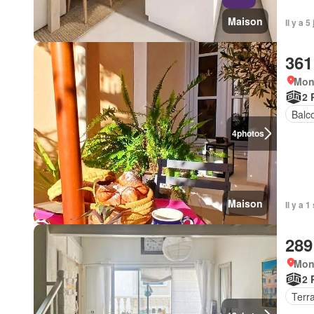
Maison
Il y a 
361
Mont
2 
Balc
4
photos
Maison
Il y a 
289
Mont
2 
Terr