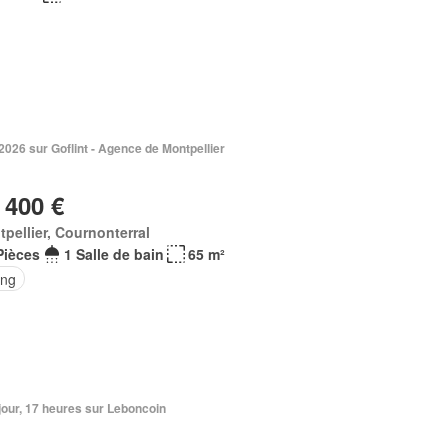
. 2026 sur Goflint - Agence de Montpellier
 400 €
pellier, Cournonterral
Pièces
1 Salle de bain
65 m²
ing
1 jour, 17 heures sur Leboncoin