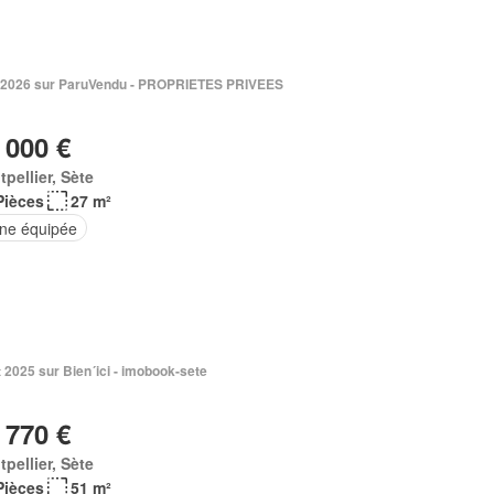
. 2026 sur ParuVendu - PROPRIETES PRIVEES
 000 €
pellier, Sète
Pièces
27 m²
ine équipée
 2025 sur Bien´ici - imobook-sete
 770 €
pellier, Sète
Pièces
51 m²