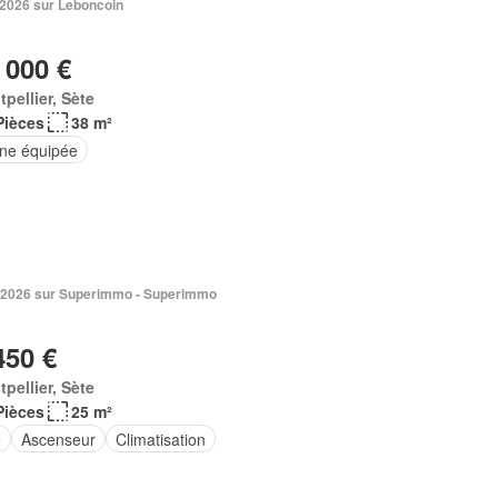
 2026 sur Leboncoin
 000 €
pellier, Sète
Pièces
38 m²
ine équipée
 2026 sur Superimmo - Superimmo
450 €
pellier, Sète
Pièces
25 m²
e
Ascenseur
Climatisation