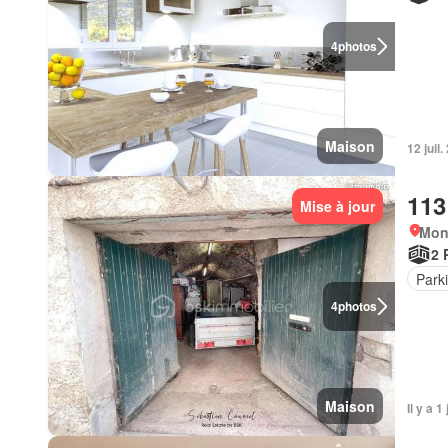
4
photos
Maison
12 juil
113
Mise à jour
Mont
2 
Park
4
photos
Maison
Il y a 