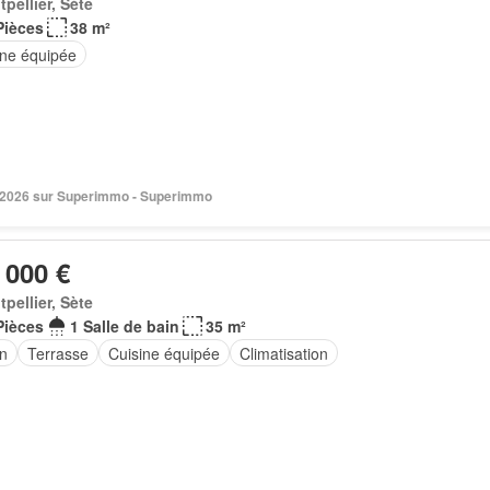
pellier, Sète
Pièces
38 m²
ine équipée
n 2026 sur Superimmo - Superimmo
 000 €
pellier, Sète
Pièces
1 Salle de bain
35 m²
in
Terrasse
Cuisine équipée
Climatisation