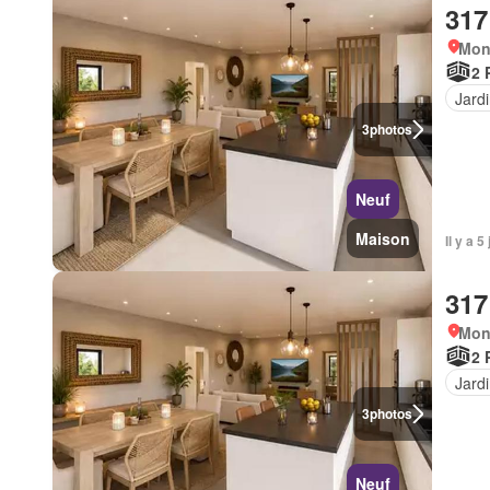
317
Mont
2 
Jard
3
photos
Neuf
Maison
Il y a 
317
Mont
2 
Jard
3
photos
Neuf