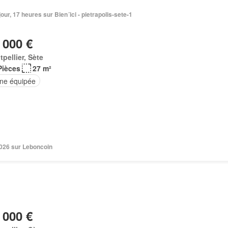
1 jour, 17 heures sur Bien´ici - pietrapolis-sete-1
 000 €
pellier, Sète
Pièces
27 m²
ine équipée
 2026 sur Leboncoin
 000 €