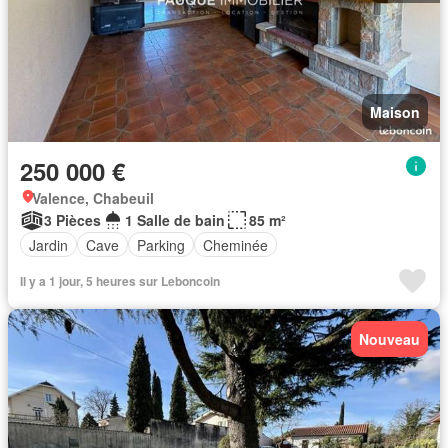
Maison
250 000 €
Valence, Chabeuil
3 Pièces
1 Salle de bain
85 m²
Jardin
Cave
Parking
Cheminée
Il y a 1 jour, 5 heures sur Leboncoin
Nouveau