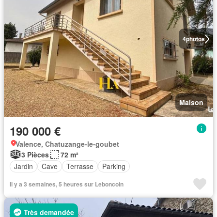
4
photos
Maison
190 000 €
Valence, Chatuzange-le-goubet
3 Pièces
72 m²
Jardin
Cave
Terrasse
Parking
Il y a 3 semaines, 5 heures sur Leboncoin
Très demandée