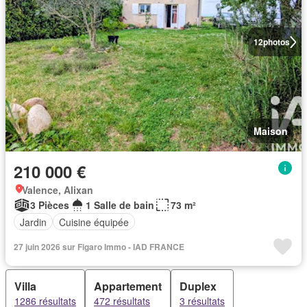
12
photos
Maison
210 000 €
Valence, Alixan
3 Pièces
1 Salle de bain
73 m²
Jardin
Cuisine équipée
27 juin 2026 sur Figaro Immo - IAD FRANCE
Villa
Appartement
Duplex
1286 résultats
472 résultats
3 résultats