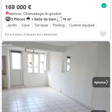
169 000 €
Valence, Chatuzange-le-goubet
3 Pièces
1 Salle de bain
76 m²
Jardin
Cave
Terrasse
Parking
Cuisine équipée
Il y a 6 jours, 5 heures sur Leboncoin
4
photos