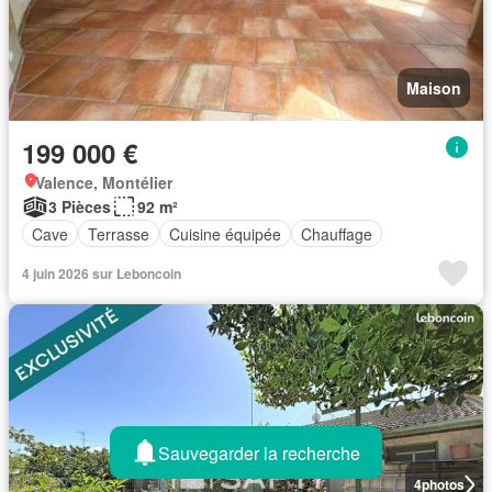
Maison
199 000 €
Valence, Montélier
3 Pièces
92 m²
Cave
Terrasse
Cuisine équipée
Chauffage
4 juin 2026 sur Leboncoin
Sauvegarder la recherche
4
photos