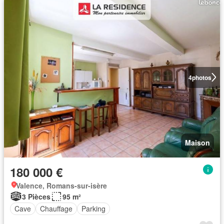
4
photos
Maison
180 000 €
Valence, Romans-sur-isère
3 Pièces
95 m²
Cave
Chauffage
Parking