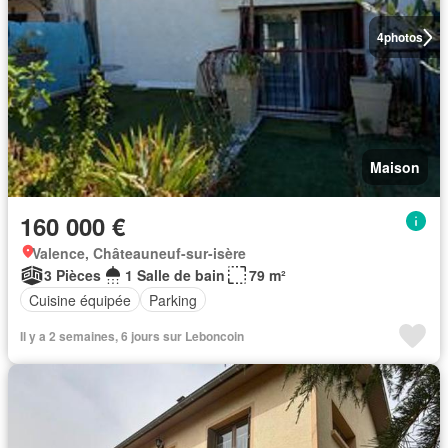
4
photos
Maison
160 000 €
Valence, Châteauneuf-sur-isère
3 Pièces
1 Salle de bain
79 m²
Cuisine équipée
Parking
Il y a 2 semaines, 6 jours sur Leboncoin