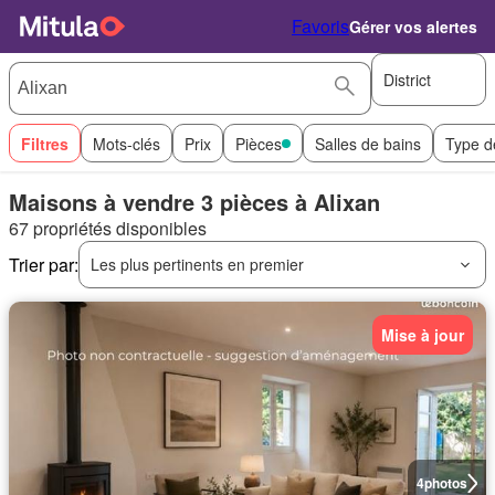
Favoris
Gérer vos alertes
District
Filtres
Mots-clés
Prix
Pièces
Salles de bains
Type d
Maisons à vendre 3 pièces à Alixan
67 propriétés disponibles
Trier par:
Les plus pertinents en premier
Mise à jour
4
photos