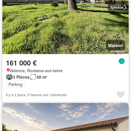
4
photos
Maison
161 000 €
Valence, Romans-sur-isère
3 Pièces
58 m²
Parking
Il y a 2 jours, 5 heures sur Leboncoin