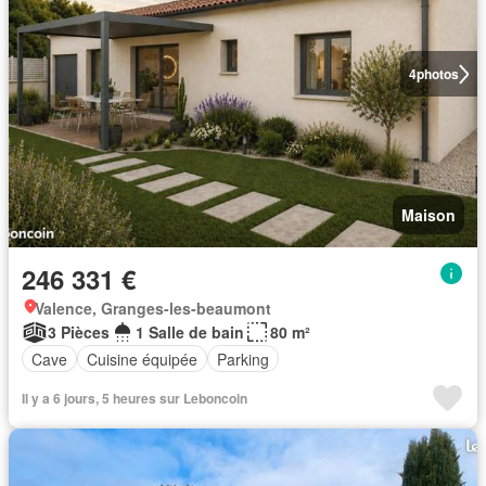
4
photos
Maison
246 331 €
Valence, Granges-les-beaumont
3 Pièces
1 Salle de bain
80 m²
Cave
Cuisine équipée
Parking
Il y a 6 jours, 5 heures sur Leboncoin