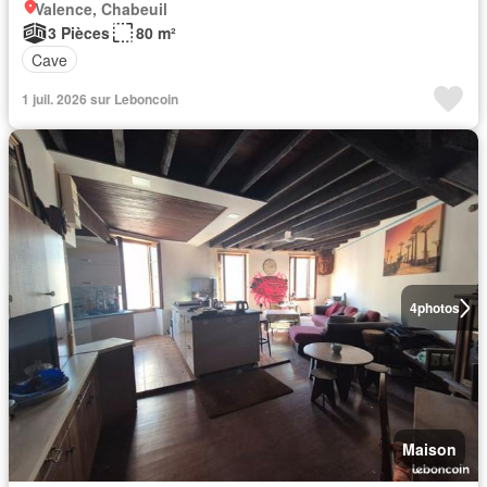
Valence, Chabeuil
3 Pièces
80 m²
Cave
1 juil. 2026 sur Leboncoin
4
photos
Maison