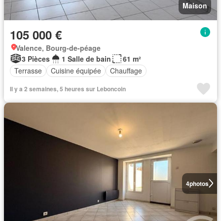
Maison
105 000 €
Valence, Bourg-de-péage
3 Pièces
1 Salle de bain
61 m²
Terrasse
Cuisine équipée
Chauffage
Il y a 2 semaines, 5 heures sur Leboncoin
4
photos