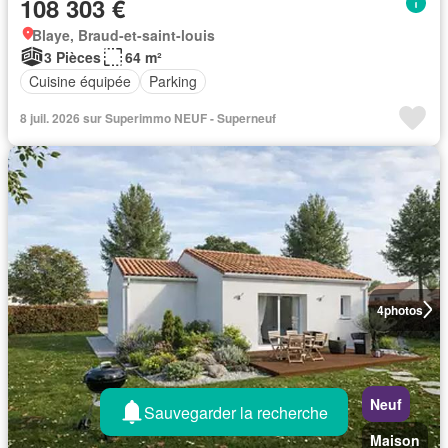
108 303 €
Blaye, Braud-et-saint-louis
3 Pièces
64 m²
Cuisine équipée
Parking
8 juil. 2026 sur Superimmo NEUF - Superneuf
4
photos
Neuf
Sauvegarder la recherche
Maison