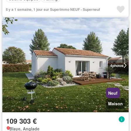
Il y a 1 semaine, 1 jour sur Superimmo NEUF - Superneuf
4
photos
Neuf
Maison
109 303 €
Blaye, Anglade