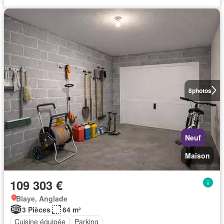
8
photos
Neuf
Maison
109 303 €
Blaye, Anglade
3 Pièces
64 m²
Cuisine équipée
Parking