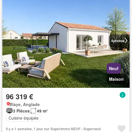
4
photos
Neuf
Maison
96 319 €
Blaye, Anglade
3 Pièces
49 m²
Cuisine équipée
Il y a 1 semaine, 1 jour sur Superimmo NEUF - Superneuf