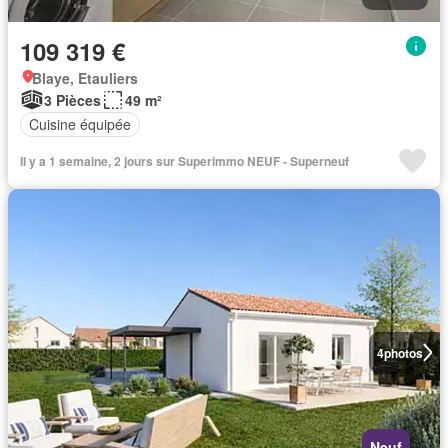
109 319 €
Blaye, Etauliers
3 Pièces
49 m²
Cuisine équipée
Il y a 1 semaine, 2 jours sur Superimmo NEUF - Superneuf
4
photos
Neuf