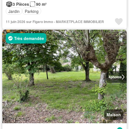
3 Pièces
90 m²
Jardin
Parking
11 juin 2026 sur Figaro Immo - MARKETPLACE IMMOBILIER
Très demandée
4
photos
Maison