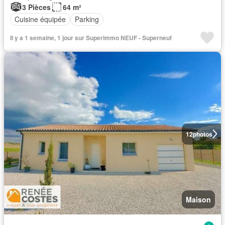
3 Pièces
64 m²
Cuisine équipée
Parking
Il y a 1 semaine, 1 jour sur Superimmo NEUF - Superneuf
12
photos
Maison