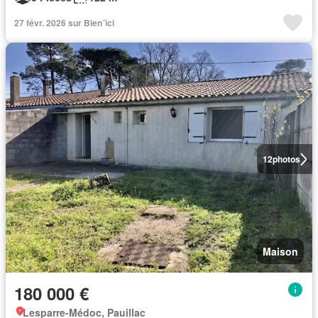
27 févr. 2026 sur Bien´ici
12
photos
Maison
180 000 €
Lesparre-Médoc, Pauillac