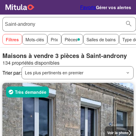
Favoris
Gérer vos alertes
Filtres
Mots-clés
Prix
Pièces
Salles de bains
Type d
Maisons à vendre 3 pièces à Saint-androny
134 propriétés disponibles
Trier par:
Les plus pertinents en premier
Très demandée
Voir la photo