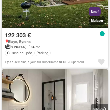
Neuf
Maison
122 303 €
Blaye, Eyrans
3 Pièces
64 m²
Cuisine équipée
Parking
Il y a 1 semaine, 1 jour sur Superimmo NEUF - Superneuf
8
photos