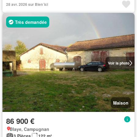
28 avr. 2026 sur Bien´ici
Très demandée
Voir la photo
Maison
86 900 €
Blaye, Campugnan
3 Pièces
122 m²