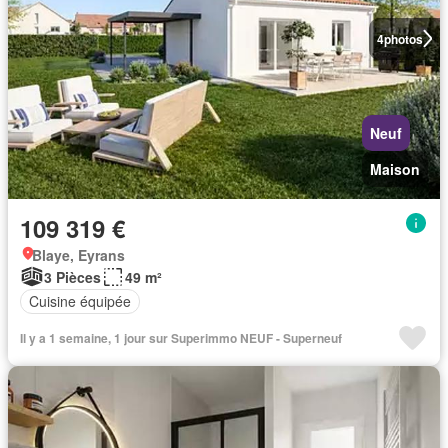
4
photos
Neuf
Maison
109 319 €
Blaye, Eyrans
3 Pièces
49 m²
Cuisine équipée
Il y a 1 semaine, 1 jour sur Superimmo NEUF - Superneuf