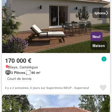
3
photos
Neuf
Maison
170 000 €
Blaye, Cartelègue
3 Pièces
90 m²
Court de tennis
Il y a 2 semaines, 6 jours sur Superimmo NEUF - Superneuf