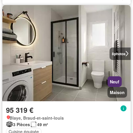
8
photos
Neuf
Maison
95 319 €
Blaye, Braud-et-saint-louis
3 Pièces
49 m²
Cuisine équipée