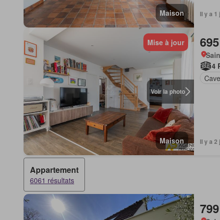
Maison
Il y a 
695
Mise à jour
Sain
4 
Cav
Voir la photo
Maison
Il y a 
Appartement
6061 résultats
799