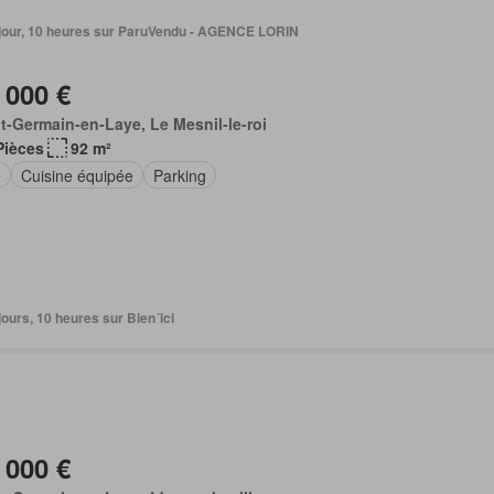
1 jour, 10 heures sur ParuVendu - AGENCE LORIN
 000 €
t-Germain-en-Laye, Le Mesnil-le-roi
Pièces
92 m²
e
Cuisine équipée
Parking
2 jours, 10 heures sur Bien´ici
 000 €