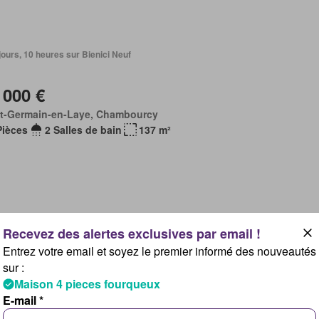
4 jours, 10 heures sur Bienici Neuf
 000 €
nt-Germain-en-Laye, Chambourcy
Pièces
2 Salles de bain
137 m²
5 jours, 10 heures sur Superimmo NEUF - Superneuf
Entrez votre email et soyez le premier informé des nouveautés
sur :
 000 €
Maison 4 pieces fourqueux
nt-Germain-en-Laye, Chambourcy
E-mail *
Pièces
2 Salles de bain
137 m²