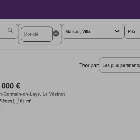
Prix
Trier par:
Les plus pertinent
 000 €
t-Germain-en-Laye, Le Vésinet
Pièces
81 m²
e