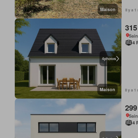
Maison
Il y a 
315
Sain
4 
4
photos
Maison
Il y a 
299
Sain
4 