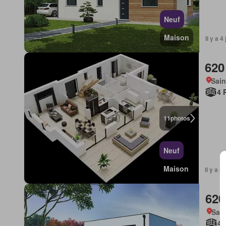
Neuf
Maison
Il y a 
620
Sai
4 
11
photos
Neuf
Maison
Il y a 
620
Sai
4 