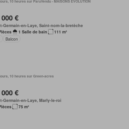
 3 jours, 10 heures sur ParuVendu - MAISONS EVOLUTION
 000 €
t-Germain-en-Laye, Saint-nom-la-bretèche
Pièces
1 Salle de bain
111 m²
e
Balcon
4 jours, 10 heures sur Green-acres
 000 €
t-Germain-en-Laye, Marly-le-roi
Pièces
75 m²