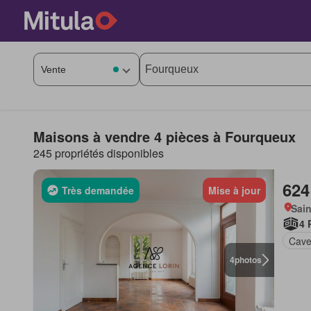
Maisons à vendre 4 pièces à Fourqueux
245 propriétés disponibles
624
Très demandée
Mise à jour
Sain
4 
Cav
4
photos