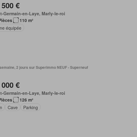
 500 €
t-Germain-en-Laye, Marly-le-roi
Pièces
110 m²
ine équipée
1 semaine, 2 jours sur Superimmo NEUF - Superneuf
 000 €
t-Germain-en-Laye, Marly-le-roi
Pièces
126 m²
in
Cave
Parking