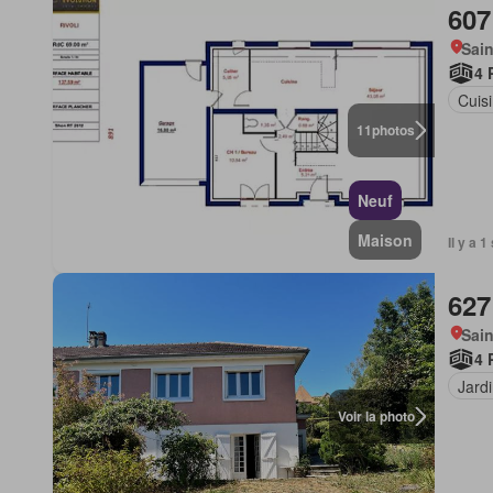
607
Sain
4 
Cuis
11
photos
Neuf
Maison
Il y a 
627
Sain
4 
Jard
Voir la photo