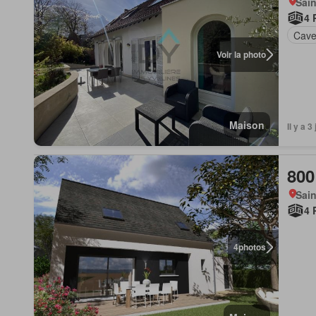
Sain
4 
Cav
Voir la photo
Maison
Il y a 
800
Sain
4 
4
photos