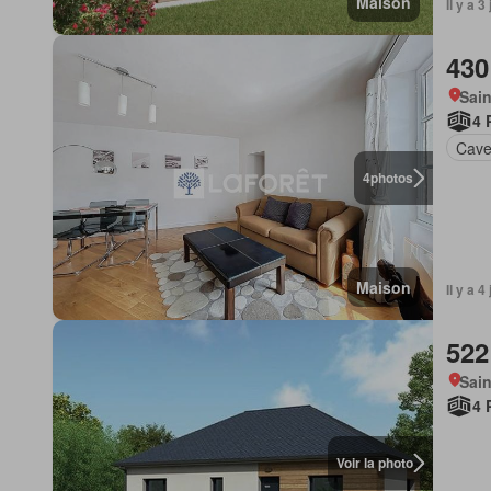
Maison
Il y a
430
Sain
4 
Cav
4
photos
Maison
Il y a 
522
Sain
4 
Voir la photo