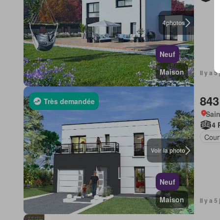
4
photos
Neuf
Maison
Il y a 
843
Très demandée
Sain
4 
Court
Voir la photo
Neuf
Maison
Il y a 