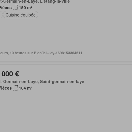
t-Germain-en-Laye, L'etang-la-ville
Pièces
150 m²
e
Cuisine équipée
3 jours, 10 heures sur Bien´ici - idy-1698153364611
 000 €
t-Germain-en-Laye, Saint-germain-en-laye
Pièces
104 m²