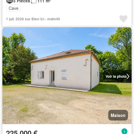
5 Pièces
111 m²
Cave
1 juil. 2026 sur Bien´ici - mdm40
Voir la photo
Maison
225 000 €