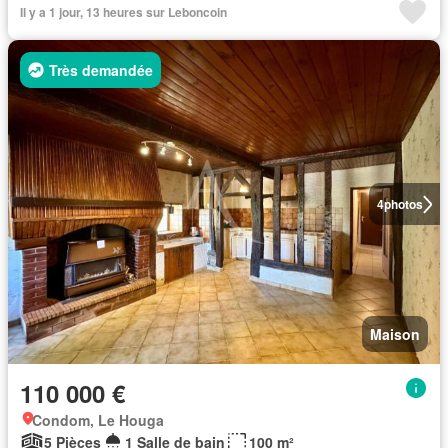
Il y a 1 jour, 13 heures sur Leboncoin
Très demandée
4
photos
Maison
110 000 €
Condom, Le Houga
5 Pièces
1 Salle de bain
100 m²