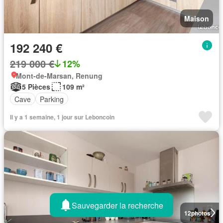
Maison
192 240 €
219 000 €
12%
Mont-de-Marsan, Renung
5 Pièces
109 m²
Cave
Parking
Il y a 1 semaine, 1 jour sur Leboncoin
Sauvegarder la recherche
12
photos