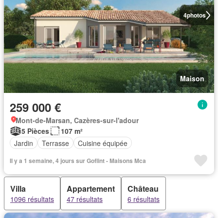
4
photos
Maison
259 000 €
Mont-de-Marsan, Cazères-sur-l'adour
5 Pièces
107 m²
Jardin
Terrasse
Cuisine équipée
Il y a 1 semaine, 4 jours sur Goflint - Maisons Mca
Villa
Appartement
Château
1096 résultats
47 résultats
6 résultats