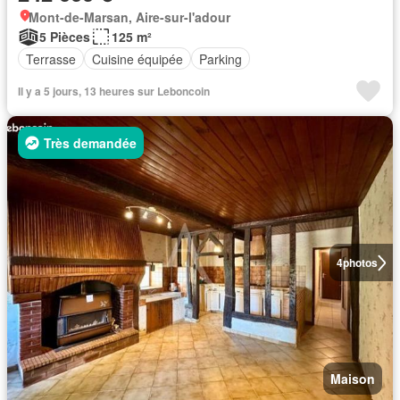
Mont-de-Marsan, Aire-sur-l'adour
5 Pièces
125 m²
Terrasse
Cuisine équipée
Parking
Il y a 5 jours, 13 heures sur Leboncoin
Très demandée
4
photos
Maison