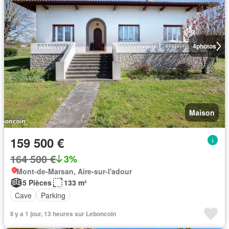
4
photos
Maison
159 500 €
164 500 €
3%
Mont-de-Marsan, Aire-sur-l'adour
5 Pièces
133 m²
Cave
Parking
Il y a 1 jour, 13 heures sur Leboncoin