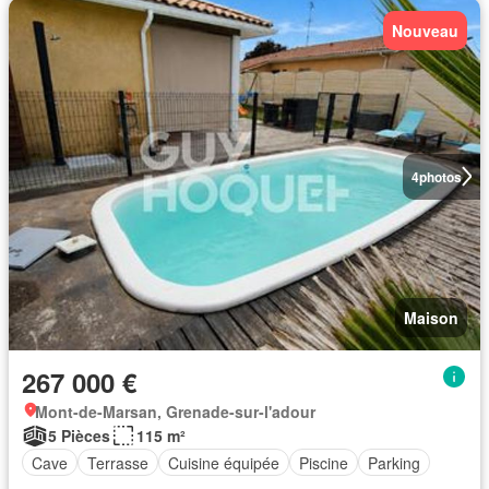
Nouveau
4
photos
Maison
267 000 €
Mont-de-Marsan, Grenade-sur-l'adour
5 Pièces
115 m²
Cave
Terrasse
Cuisine équipée
Piscine
Parking