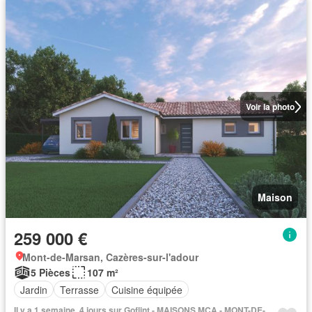
Voir la photo
Maison
259 000 €
Mont-de-Marsan, Cazères-sur-l'adour
5 Pièces
107 m²
Jardin
Terrasse
Cuisine équipée
Il y a 1 semaine, 4 jours sur Goflint - MAISONS MCA - MONT-DE-