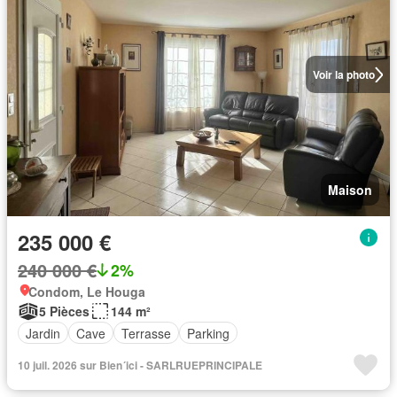
Voir la photo
Maison
235 000 €
240 000 €
2%
Condom, Le Houga
5 Pièces
144 m²
Jardin
Cave
Terrasse
Parking
10 juil. 2026 sur Bien´ici - SARLRUEPRINCIPALE