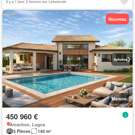
Il y a 1 jour, 2 heures sur Leboncoin
Nouveau
4
photos
Maison
450 960 €
Arcachon, Lugos
5 Pièces
140 m²