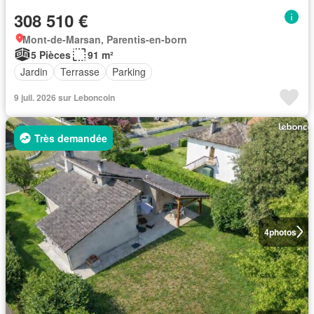
308 510 €
Mont-de-Marsan, Parentis-en-born
5 Pièces
91 m²
Jardin
Terrasse
Parking
9 juil. 2026 sur Leboncoin
Très demandée
4
photos