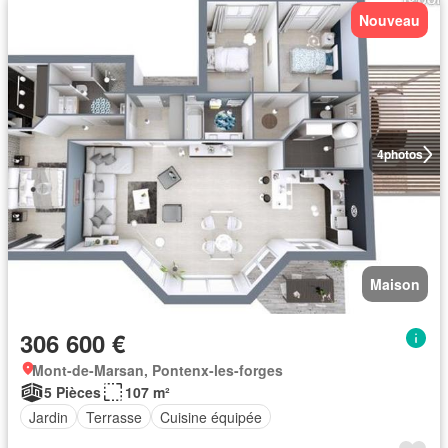
Nouveau
4
photos
Maison
306 600 €
Mont-de-Marsan, Pontenx-les-forges
5 Pièces
107 m²
Jardin
Terrasse
Cuisine équipée