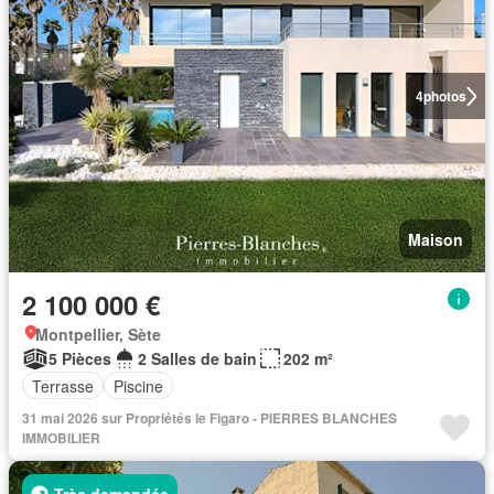
4
photos
Maison
2 100 000 €
Montpellier, Sète
5 Pièces
2 Salles de bain
202 m²
Terrasse
Piscine
31 mai 2026 sur Propriétés le Figaro - PIERRES BLANCHES
IMMOBILIER