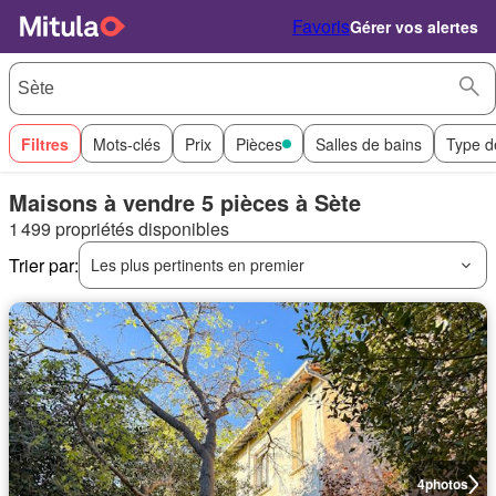
Favoris
Gérer vos alertes
Filtres
Mots-clés
Prix
Pièces
Salles de bains
Type d
Maisons à vendre 5 pièces à Sète
1 499 propriétés disponibles
Trier par:
Les plus pertinents en premier
4
photos