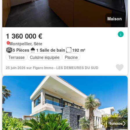
Maison
1 360 000 €
Montpellier, Sète
5 Pièces
1 Salle de bain
192 m²
Terrasse
Cuisine équipée
Piscine
25 juin 2026 sur Figaro Immo - LES DEMEURES DU SUD
9
photos