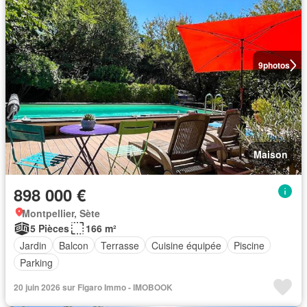
9
photos
Maison
898 000 €
Montpellier, Sète
5 Pièces
166 m²
Jardin
Balcon
Terrasse
Cuisine équipée
Piscine
Parking
20 juin 2026 sur Figaro Immo - IMOBOOK