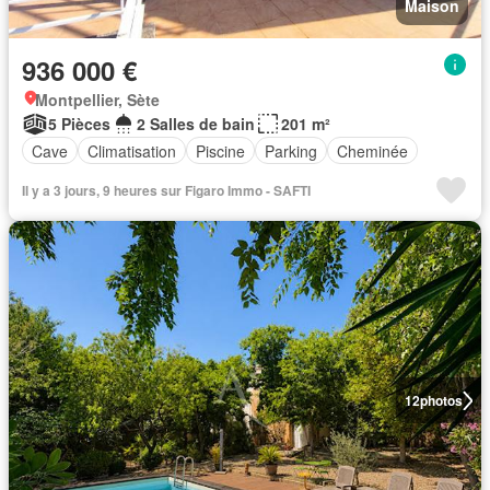
Maison
936 000 €
Montpellier, Sète
5 Pièces
2 Salles de bain
201 m²
Cave
Climatisation
Piscine
Parking
Cheminée
Il y a 3 jours, 9 heures sur Figaro Immo - SAFTI
12
photos