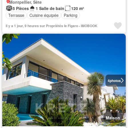
Montpellier, Sète
5 Pièces
1 Salle de bain
120 m²
Terrasse
Cuisine équipée
Parking
Il y a 1 jour, 9 heures sur Propriétés le Figaro - IMOBOOK
4
photos
Maison