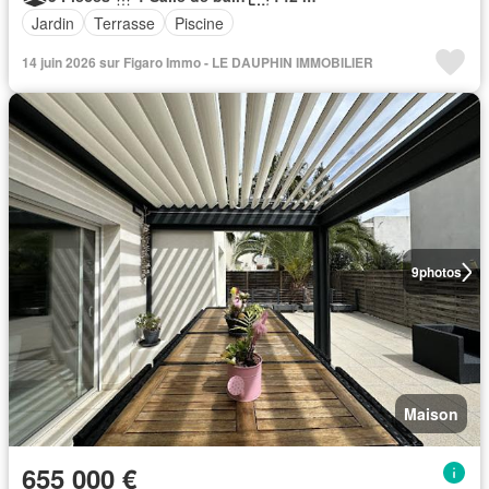
Jardin
Terrasse
Piscine
14 juin 2026 sur Figaro Immo - LE DAUPHIN IMMOBILIER
9
photos
Maison
655 000 €