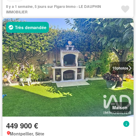
Il y a 1 semaine, 5 jours sur Figaro Immo - LE DAUPHIN
IMMOBILIER
Très demandée
10
photos
Maison
449 900 €
Montpellier, Sète