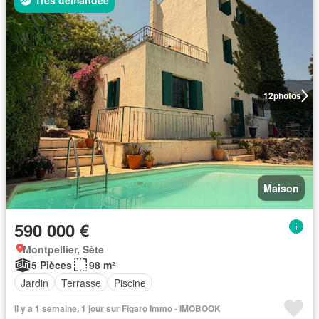
Très demandée
12
photos
Maison
590 000 €
Montpellier, Sète
5 Pièces
98 m²
Jardin
Terrasse
Piscine
Il y a 1 semaine, 1 jour sur Figaro Immo - IMOBOOK