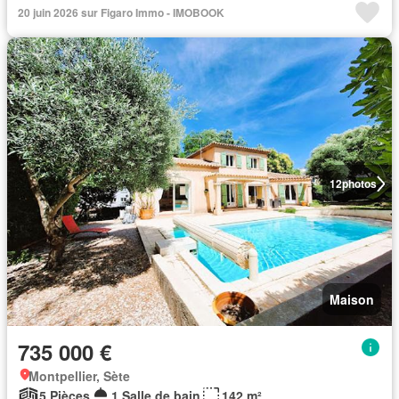
20 juin 2026 sur Figaro Immo - IMOBOOK
12
photos
Maison
735 000 €
Montpellier, Sète
5 Pièces
1 Salle de bain
142 m²