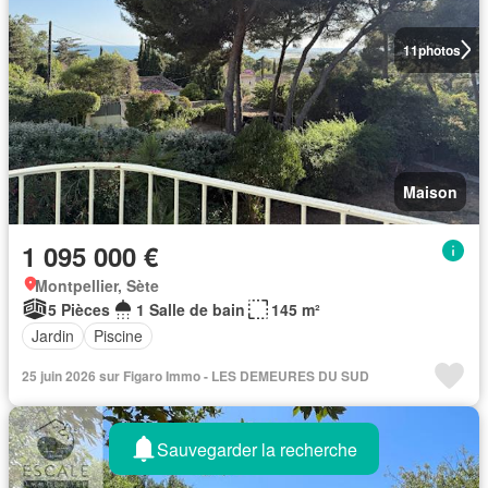
11
photos
Maison
1 095 000 €
Montpellier, Sète
5 Pièces
1 Salle de bain
145 m²
Jardin
Piscine
25 juin 2026 sur Figaro Immo - LES DEMEURES DU SUD
Sauvegarder la recherche