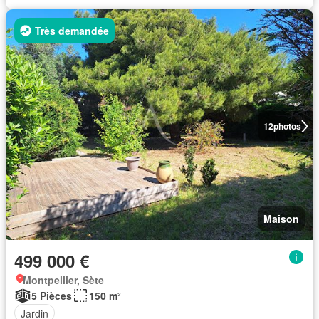
Très demandée
12
photos
Maison
499 000 €
Montpellier, Sète
5 Pièces
150 m²
Jardin