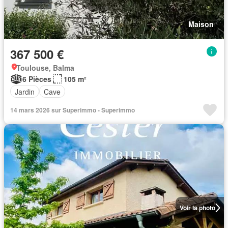
Maison
367 500 €
Toulouse, Balma
6 Pièces
105 m²
Jardin
Cave
14 mars 2026 sur Superimmo - Superimmo
Voir la photo