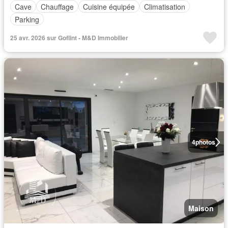
Cave
Chauffage
Cuisine équipée
Climatisation
Parking
25 avr. 2026 sur Goflint - M&D Immobilier
4
photos
Maison