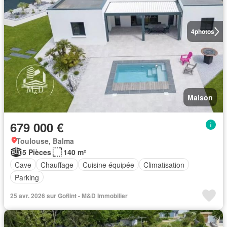
4
photos
Maison
679 000 €
Toulouse, Balma
5 Pièces
140 m²
Cave
Chauffage
Cuisine équipée
Climatisation
Parking
25 avr. 2026 sur Goflint - M&D Immobilier