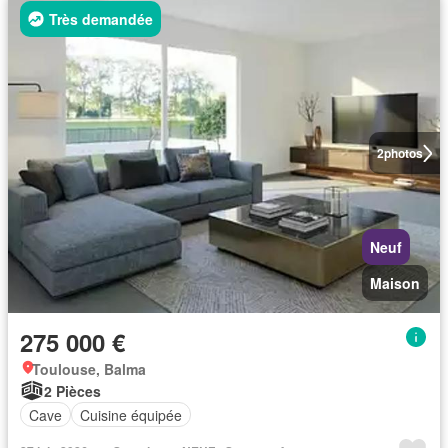
Très demandée
2
photos
Neuf
Maison
275 000 €
Toulouse, Balma
2 Pièces
Cave
Cuisine équipée