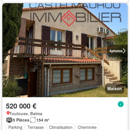
4
photos
Maison
520 000 €
Toulouse, Balma
5 Pièces
154 m²
Parking
Terrasse
Climatisation
Cheminée