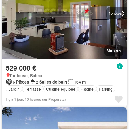
4
photos
Maison
529 000 €
Toulouse, Balma
6 Pièces
2 Salles de bain
164 m²
Jardin
Terrasse
Cuisine équipée
Piscine
Parking
Il y a 1 jour, 10 heures sur Properstar