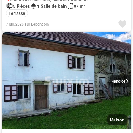
5 Pièces
1 Salle de bain
97 m²
Terrasse
7 juil. 2026 sur Leboncoin
4
photos
Maison