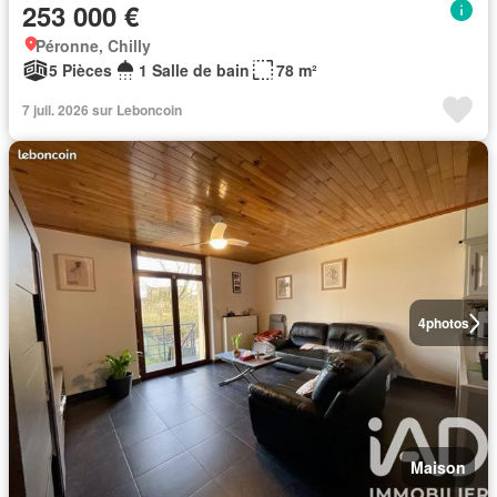
253 000 €
Péronne, Chilly
5 Pièces
1 Salle de bain
78 m²
7 juil. 2026 sur Leboncoin
4
photos
Maison