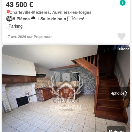
43 500 €
Charleville-Mézières, Auvillers-les-forges
5 Pièces
1 Salle de bain
91 m²
Parking
17 avr. 2026 sur Properstar
4
photos
Maison