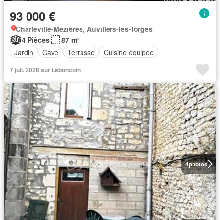
93 000 €
Charleville-Mézières, Auvillers-les-forges
4 Pièces
87 m²
Jardin
Cave
Terrasse
Cuisine équipée
7 juil. 2026 sur Leboncoin
4
photos