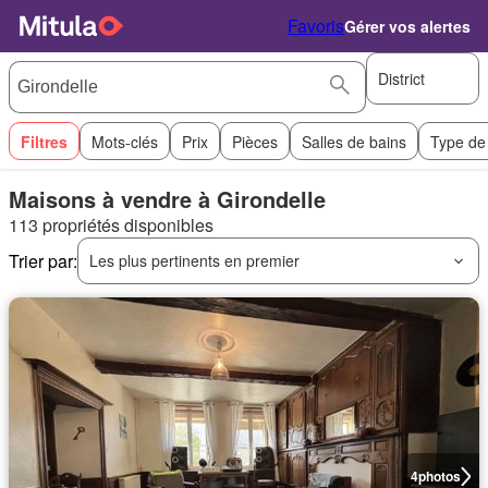
Favoris
Gérer vos alertes
District
Filtres
Mots-clés
Prix
Pièces
Salles de bains
Type de
Maisons à vendre à Girondelle
113 propriétés disponibles
Trier par:
Les plus pertinents en premier
4
photos