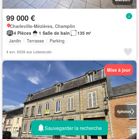
99 000 €
Charleville-Mézières, Champlin
4 Pièces
1 Salle de bain
135 m²
Jardin
Terrasse
Parking
4 avr. 2026 sur Leboncoin
Mise à jour
4
photos
Sauvegarder la recherche