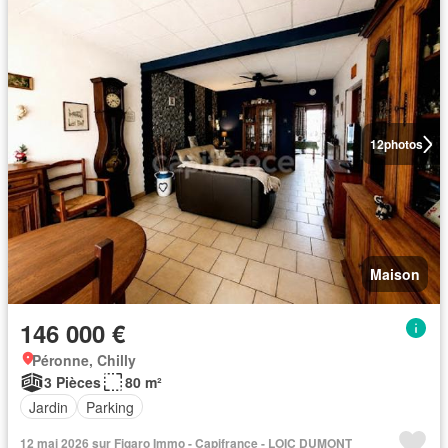
12
photos
Maison
146 000 €
Péronne, Chilly
3 Pièces
80 m²
Jardin
Parking
12 mai 2026 sur Figaro Immo - Capifrance - LOIC DUMONT