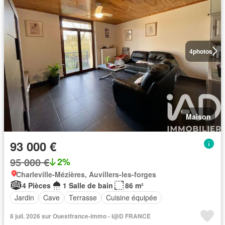
4
photos
Maison
93 000 €
95 000 €
2%
Charleville-Mézières, Auvillers-les-forges
4 Pièces
1 Salle de bain
86 m²
Jardin
Cave
Terrasse
Cuisine équipée
8 juil. 2026 sur Ouestfrance-immo - I@D FRANCE