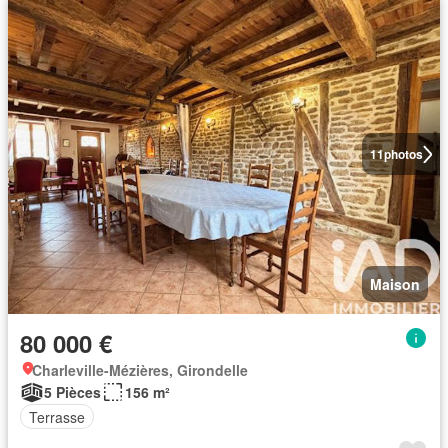
11
photos
Maison
80 000 €
Charleville-Mézières, Girondelle
5 Pièces
156 m²
Terrasse