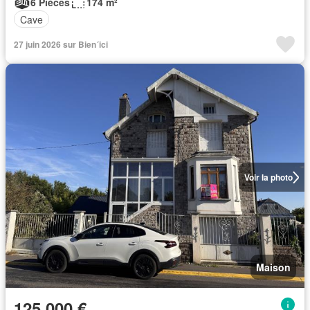
6 Pièces
174 m²
Cave
27 juin 2026 sur Bien´ici
Voir la photo
Maison
125 000 €