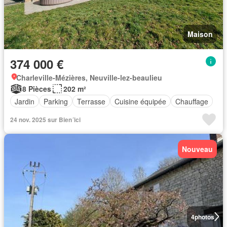
Maison
374 000 €
Charleville-Mézières, Neuville-lez-beaulieu
8 Pièces
202 m²
Jardin
Parking
Terrasse
Cuisine équipée
Chauffage
24 nov. 2025 sur Bien´ici
Nouveau
4
photos