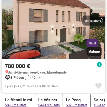
Voir la photo
Neuf
Maison
780 000 €
Saint-Germain-en-Laye, Mareil-marly
6 Pièces
140 m²
Il y a 2 jours, 21 heures sur Bienici Neuf
Le Mesnil le roi
Le Vésinet
Le Pecq
Saint g
5640 résultats
5443 résultats
5326 résultats
4924 rés