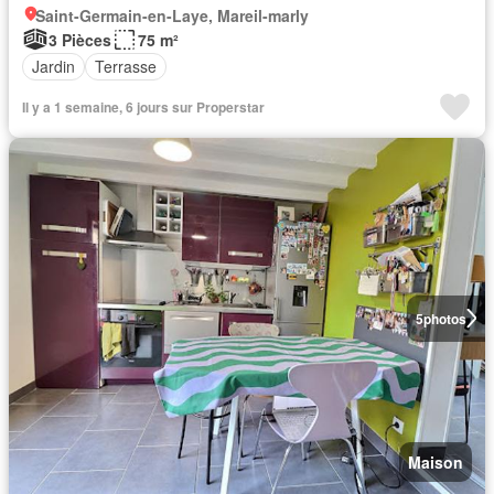
Saint-Germain-en-Laye, Mareil-marly
3 Pièces
75 m²
Jardin
Terrasse
Il y a 1 semaine, 6 jours sur Properstar
5
photos
Maison