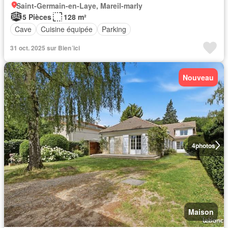
Saint-Germain-en-Laye, Mareil-marly
5 Pièces
128 m²
Cave
Cuisine équipée
Parking
31 oct. 2025 sur Bien´ici
Nouveau
4
photos
Maison