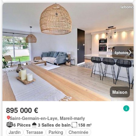
4
photos
Maison
895 000 €
Saint-Germain-en-Laye, Mareil-marly
6 Pièces
3 Salles de bain
158 m²
Jardin
Terrasse
Parking
Cheminée