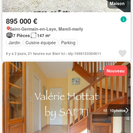
Maison
895 000 €
Saint-Germain-en-Laye, Mareil-marly
7 Pièces
147 m²
Jardin
Cuisine équipée
Parking
Il y a 2 jours, 21 heures sur Bien´ici - idy-1698153364611
Nouveau
10
photos