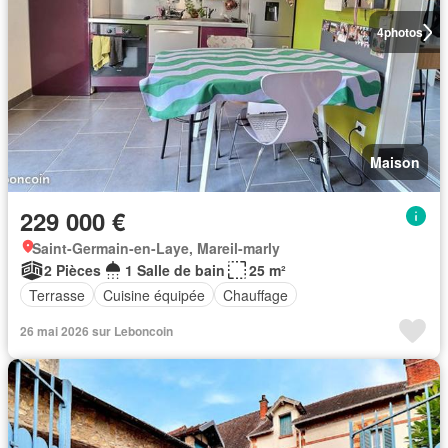
4
photos
Maison
229 000 €
Saint-Germain-en-Laye, Mareil-marly
2 Pièces
1 Salle de bain
25 m²
Terrasse
Cuisine équipée
Chauffage
26 mai 2026 sur Leboncoin