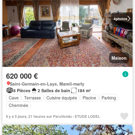
4
photos
Maison
620 000 €
Saint-Germain-en-Laye, Mareil-marly
8 Pièces
2 Salles de bain
184 m²
Cave
Terrasse
Cuisine équipée
Piscine
Parking
Cheminée
Il y a 5 jours, 21 heures sur ParuVendu - ETUDE LODEL