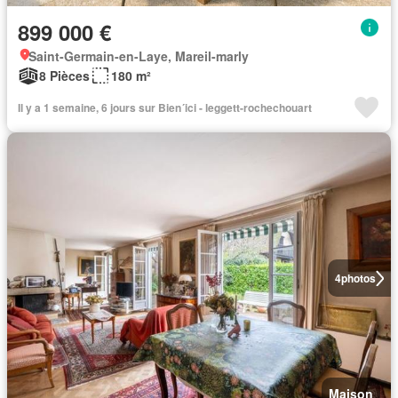
899 000 €
Saint-Germain-en-Laye, Mareil-marly
8 Pièces
180 m²
Il y a 1 semaine, 6 jours sur Bien´ici - leggett-rochechouart
4
photos
Maison