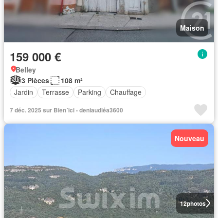
Maison
159 000 €
Belley
3 Pièces
108 m²
Jardin
Terrasse
Parking
Chauffage
7 déc. 2025 sur Bien´ici - deniaudléa3600
Nouveau
12
photos