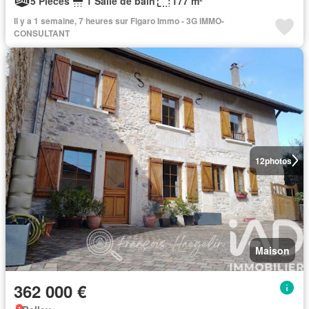
5 Pièces
1 Salle de bain
177 m²
Il y a 1 semaine, 7 heures sur Figaro Immo - 3G IMMO-
CONSULTANT
12
photos
Maison
362 000 €