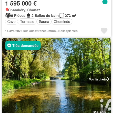
1 595 000 €
Chambéry, Chanaz
9 Pièces
2 Salles de bain
273 m²
Cave
Terrasse
Sauna
Cheminée
14 avr. 2026 sur Ouestfrance-immo - Bellespierres
Très demandée
Voir la photo
Maison