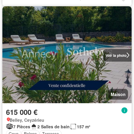
Voir la photo
Maison
615 000 €
Belley, Ceyzérieu
7 Pièces
2 Salles de bain
157 m²
Cave
Balcon
Terrasse