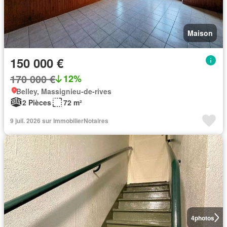
Maison
150 000 €
170 000 €
12%
Belley, Massignieu-de-rives
2 Pièces
72 m²
9 juil. 2026 sur ImmobilierNotaires
4
photos