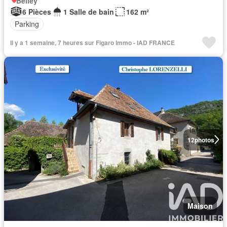
Belley
6 Pièces
1 Salle de bain
162 m²
Parking
Il y a 1 semaine, 7 heures sur Figaro Immo - IAD FRANCE
12
photos
Maison