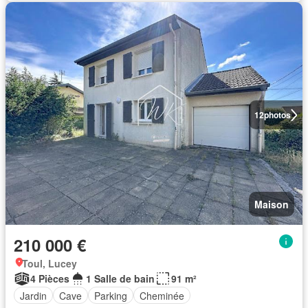
12
photos
Maison
210 000 €
Toul, Lucey
4 Pièces
1 Salle de bain
91 m²
Jardin
Cave
Parking
Cheminée