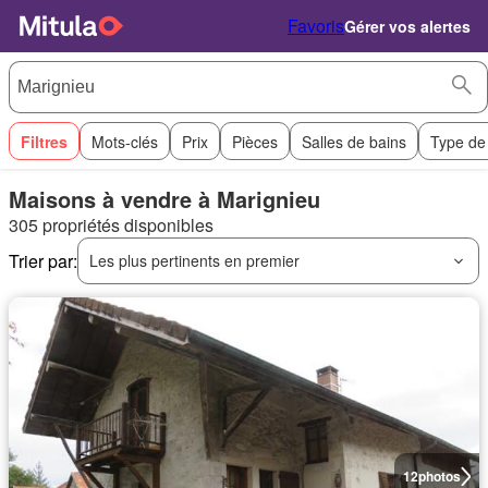
Favoris
Gérer vos alertes
Filtres
Mots-clés
Prix
Pièces
Salles de bains
Type de
Maisons à vendre à Marignieu
305 propriétés disponibles
Trier par:
Les plus pertinents en premier
12
photos