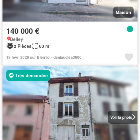
Maison
140 000 €
Belley
2 Pièces
63 m²
19 févr. 2026 sur Bien´ici - deniaudléa3600
Très demandée
Voir la photo