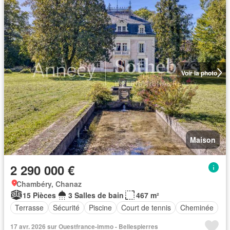
Voir la photo
Maison
2 290 000 €
Chambéry, Chanaz
15 Pièces
3 Salles de bain
467 m²
Terrasse
Sécurité
Piscine
Court de tennis
Cheminée
17 avr. 2026 sur Ouestfrance-immo - Bellespierres