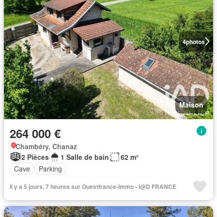
4
photos
Maison
264 000 €
Chambéry, Chanaz
2 Pièces
1 Salle de bain
62 m²
Cave
Parking
Il y a 5 jours, 7 heures sur Ouestfrance-immo - I@D FRANCE