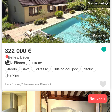
Voir la photo
Maison
322 000 €
Belley, Béon
7 Pièces
115 m²
Jardin
Cave
Terrasse
Cuisine équipée
Piscine
Parking
Il y a 1 jour, 7 heures sur Bien´ici
Nouveau