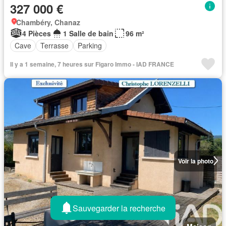
327 000 €
Chambéry, Chanaz
4 Pièces
1 Salle de bain
96 m²
Cave
Terrasse
Parking
Il y a 1 semaine, 7 heures sur Figaro Immo - IAD FRANCE
Voir la photo
Sauvegarder la recherche