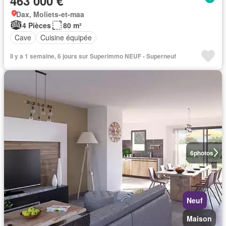
463 000 €
Dax, Moliets-et-maa
4 Pièces
80 m²
Cave
Cuisine équipée
Il y a 1 semaine, 6 jours sur Superimmo NEUF - Superneuf
6
photos
Neuf
Maison