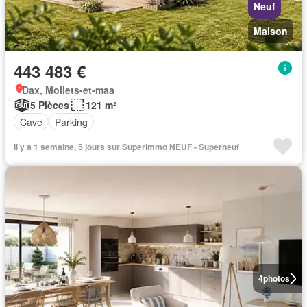
Neuf
Maison
443 483 €
Dax, Moliets-et-maa
5 Pièces
121 m²
Cave
Parking
Il y a 1 semaine, 5 jours sur Superimmo NEUF - Superneuf
4
photos