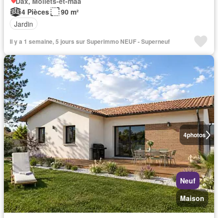
Dax, Moliets-et-maa
4 Pièces
90 m²
Jardin
Il y a 1 semaine, 5 jours sur Superimmo NEUF - Superneuf
4
photos
Neuf
Maison