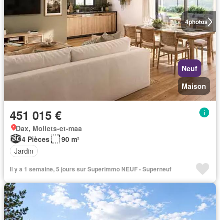
4
photos
Neuf
Maison
451 015 €
Dax, Moliets-et-maa
4 Pièces
90 m²
Jardin
Il y a 1 semaine, 5 jours sur Superimmo NEUF - Superneuf