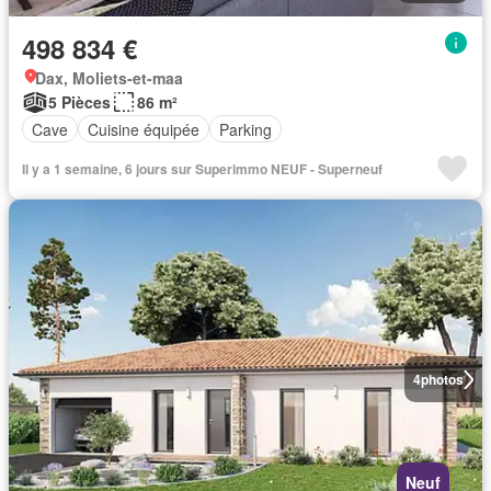
498 834 €
Dax, Moliets-et-maa
5 Pièces
86 m²
Cave
Cuisine équipée
Parking
Il y a 1 semaine, 6 jours sur Superimmo NEUF - Superneuf
4
photos
Neuf