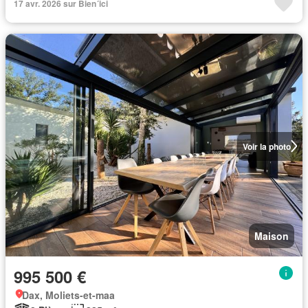
17 avr. 2026 sur Bien´ici
Voir la photo
Maison
995 500 €
Dax, Moliets-et-maa