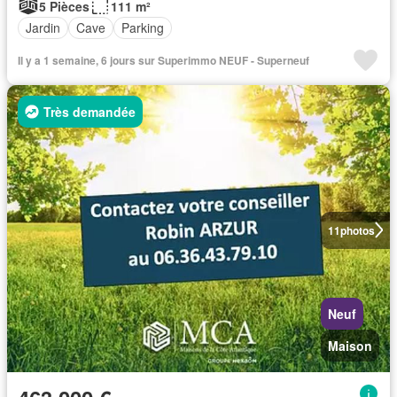
5 Pièces
111 m²
Jardin
Cave
Parking
Il y a 1 semaine, 6 jours sur Superimmo NEUF - Superneuf
Très demandée
11
photos
Neuf
Maison