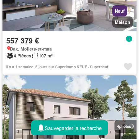
Neuf
Maison
557 379 €
Dax, Moliets-et-maa
4 Pièces
107 m²
Il y a 1 semaine, 6 jours sur Superimmo NEUF - Superneuf
4
photos
Sauvegarder la recherche