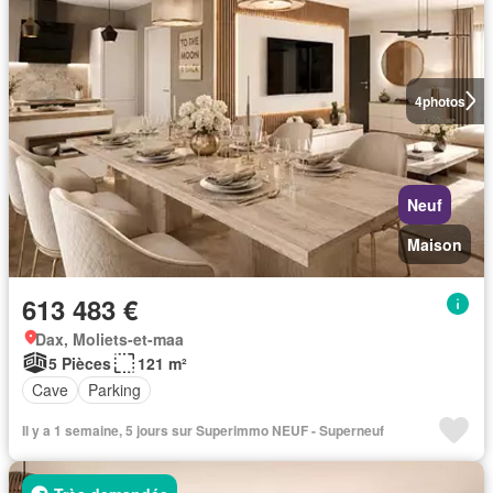
4
photos
Neuf
Maison
613 483 €
Dax, Moliets-et-maa
5 Pièces
121 m²
Cave
Parking
Il y a 1 semaine, 5 jours sur Superimmo NEUF - Superneuf