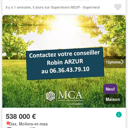
Il y a 1 semaine, 5 jours sur Superimmo NEUF - Superneuf
12
photos
Neuf
Maison
538 000 €
Dax, Moliets-et-maa