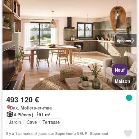
6
photos
Neuf
Maison
493 120 €
Dax, Moliets-et-maa
4 Pièces
91 m²
Jardin
Cave
Terrasse
Il y a 1 semaine, 5 jours sur Superimmo NEUF - Superneuf