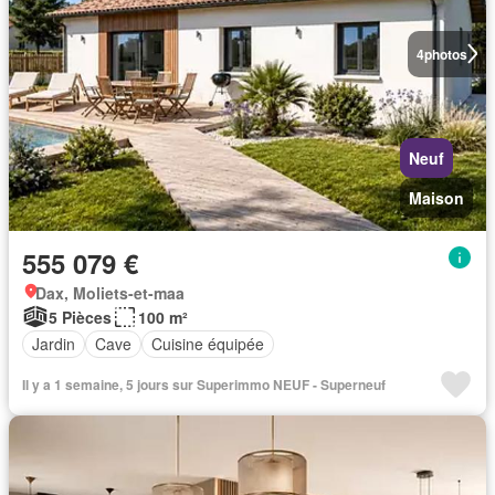
4
photos
Neuf
Maison
555 079 €
Dax, Moliets-et-maa
5 Pièces
100 m²
Jardin
Cave
Cuisine équipée
Il y a 1 semaine, 5 jours sur Superimmo NEUF - Superneuf