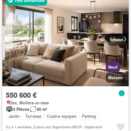
Très demandée
5
photos
Neuf
Maison
550 600 €
Dax, Moliets-et-maa
4 Pièces
90 m²
Jardin
Terrasse
Cuisine équipée
Parking
Il y a 1 semaine, 5 jours sur Superimmo NEUF - Superneuf