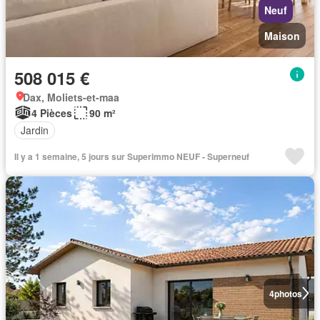
Neuf
Maison
508 015 €
Dax, Moliets-et-maa
4 Pièces
90 m²
Jardin
Il y a 1 semaine, 5 jours sur Superimmo NEUF - Superneuf
4
photos