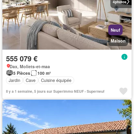
4
photos
Neuf
Maison
555 079 €
Dax, Moliets-et-maa
5 Pièces
100 m²
Jardin
Cave
Cuisine équipée
Il y a 1 semaine, 5 jours sur Superimmo NEUF - Superneuf