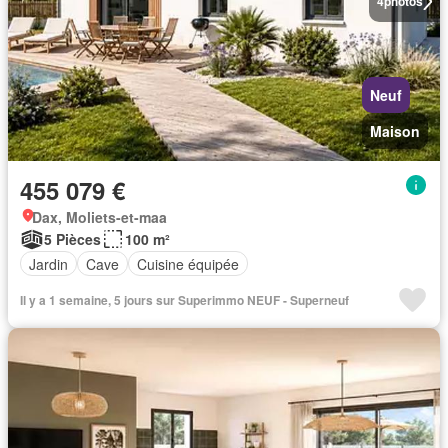
4
photos
Neuf
Maison
455 079 €
Dax, Moliets-et-maa
5 Pièces
100 m²
Jardin
Cave
Cuisine équipée
Il y a 1 semaine, 5 jours sur Superimmo NEUF - Superneuf