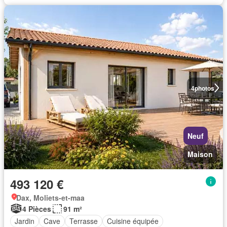
4
photos
Neuf
Maison
493 120 €
Dax, Moliets-et-maa
4 Pièces
91 m²
Jardin
Cave
Terrasse
Cuisine équipée