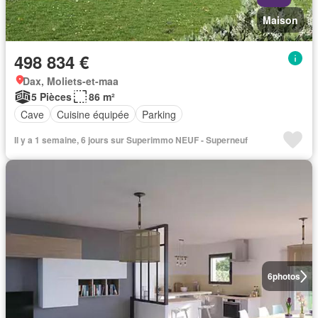
Maison
498 834 €
Dax, Moliets-et-maa
5 Pièces
86 m²
Cave
Cuisine équipée
Parking
Il y a 1 semaine, 6 jours sur Superimmo NEUF - Superneuf
6
photos