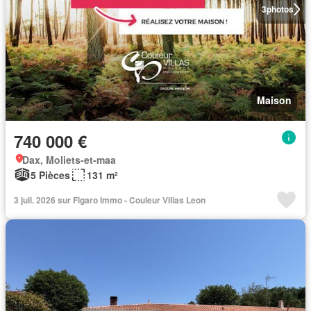
3
photos
Maison
740 000 €
Dax, Moliets-et-maa
5 Pièces
131 m²
3 juil. 2026 sur Figaro Immo - Couleur Villas Leon