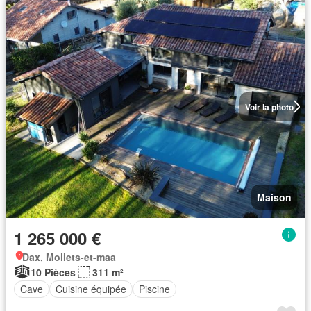
Voir la photo
Maison
1 265 000 €
Dax, Moliets-et-maa
10 Pièces
311 m²
Cave
Cuisine équipée
Piscine