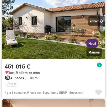
4
photos
Neuf
Maison
451 015 €
Dax, Moliets-et-maa
4 Pièces
90 m²
Jardin
Il y a 1 semaine, 5 jours sur Superimmo NEUF - Superneuf