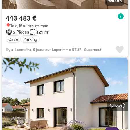
Maison
443 483 €
Dax, Moliets-et-maa
5 Pièces
121 m²
Cave
Parking
Il y a 1 semaine, 5 jours sur Superimmo NEUF - Superneuf
4
photos