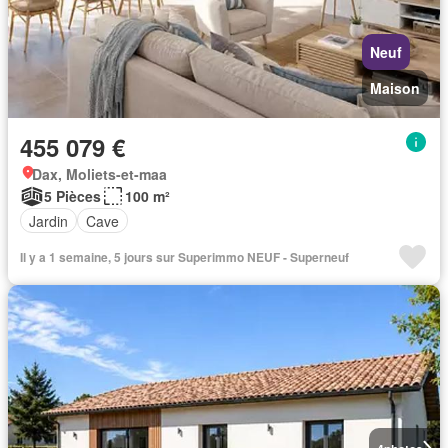
Neuf
Maison
455 079 €
Dax, Moliets-et-maa
5 Pièces
100 m²
Jardin
Cave
Il y a 1 semaine, 5 jours sur Superimmo NEUF - Superneuf