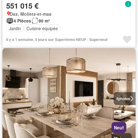
551 015 €
Dax, Moliets-et-maa
4 Pièces
90 m²
Jardin
Cuisine équipée
Il y a 1 semaine, 5 jours sur Superimmo NEUF - Superneuf
4
photos
Neuf