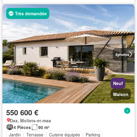
Très demandée
4
photos
Neuf
Maison
550 600 €
Dax, Moliets-et-maa
4 Pièces
90 m²
Jardin
Terrasse
Cuisine équipée
Parking